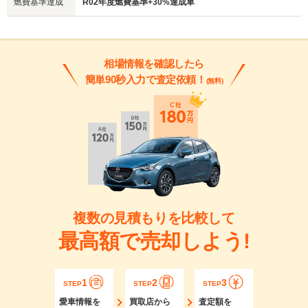
燃費基準達成
R02年度燃費基準+30%達成車
相場情報を確認したら
簡単90秒入力で査定依頼！
(無料)
複数の見積もりを比較して
最高額で売却しよう!
1
2
3
STEP
STEP
STEP
愛車情報を
買取店から
査定額を