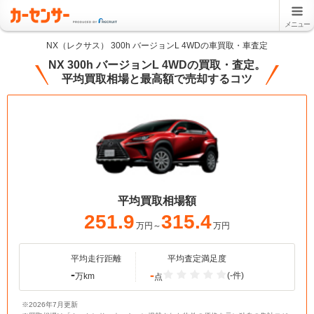
メニュー
NX（レクサス） 300h バージョンL 4WDの車買取・車査定
NX 300h バージョンL 4WDの買取・査定。
平均買取相場と最高額で売却するコツ
平均買取相場額
251.9
315.4
万円～
万円
平均走行距離
平均査定満足度
-
-
(-件)
万km
点
※2026年7月更新