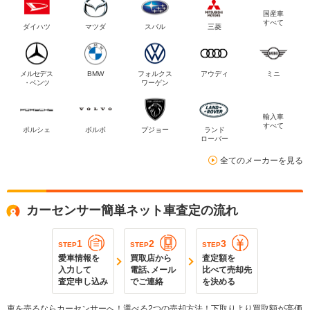
国産車
すべて
ダイハツ
マツダ
スバル
三菱
メルセデス
BMW
フォルクス
アウディ
ミニ
・ベンツ
ワーゲン
輸入車
すべて
ポルシェ
ボルボ
プジョー
ランド
ローバー
全てのメーカーを見る
カーセンサー簡単ネット車査定の流れ
1
2
3
STEP
STEP
STEP
愛車情報を
買取店から
査定額を
入力して
電話､メール
比べて売却先
査定申し込み
でご連絡
を決める
車を売るならカーセンサーへ！選べる2つの売却方法！下取りより買取額が高価