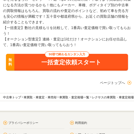
になる方法が見つかるかも！他にもメーカー、車種、ボディタイプ別の中古車
の買取情報はもちろん、買取の流れや査定のポイントなど、初めて車を売る方
も安心の情報が満載です！五十音や都道府県から、お近くの買取店舗の情報を
紹介することもできます。
【一括査定】数社の見積もりを比較して、1番高い査定価格で買い取ってもらお
う！
【オークション型査定】連絡・査定は1社だけ！オークションにお任せ出品し
て、1番高い査定価格で買い取ってもらおう！
90秒で終わるカンタン入力
無
一括査定依頼スタート
料
ページトップへ
中古車トップ
車買取・車査定・車売却
車買取・査定相場一覧
レクサスの車買取・車査定相場
プライバシーポリシー
利用規約