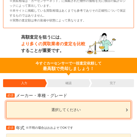
※買取相場は「カーセンサーネット」に掲載された物件の価格を元に独自の集計ロジ
ックによって算出しています。
※本サイトに掲載している買取相場はあくまでも参考でありその正確性について保証
するものではありません。
※実際の査定額は車の装備や状態によって異なります。
高額査定を狙うには、
より多くの買取業者の査定を比較
することが重要です。
今すぐカーセンサーで一括査定依頼して
最高額で売却しましょう！
入力
確認
完了
メーカー・車種・グレード
必須
選択してください
年式
必須
※不明の場合はおおよそでOKです