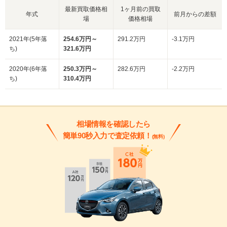
最新買取価格相
1ヶ月前の買取
年式
前月からの差額
場
価格相場
2021年(5年落
254.6万円～
291.2万円
-3.1万円
ち)
321.6万円
2020年(6年落
250.3万円～
282.6万円
-2.2万円
ち)
310.4万円
相場情報を確認したら
簡単90秒入力で査定依頼！
(無料)