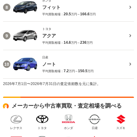
ホンダ
フィット
8
20.5
166.6
平均買取相場：
万円～
万円
トヨタ
アクア
9
14.6
236
平均買取相場：
万円～
万円
日産
ノート
10
7.2
150.5
平均買取相場：
万円～
万円
2026年7月1日〜2026年7月31日の査定依頼数を元に集計。
メーカーから中古車買取・査定相場を調べる
レクサス
トヨタ
ホンダ
日産
スズキ