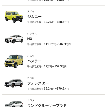
スズキ
ジムニー
19.2
188.6
平均買取相場：
万円〜
万円
レクサス
NX
111.9
502.3
平均買取相場：
万円〜
万円
スズキ
ハスラー
19
157.3
平均買取相場：
万円〜
万円
スバル
フォレスター
35.2
379.6
平均買取相場：
万円〜
万円
トヨタ
ランドクルーザープラド