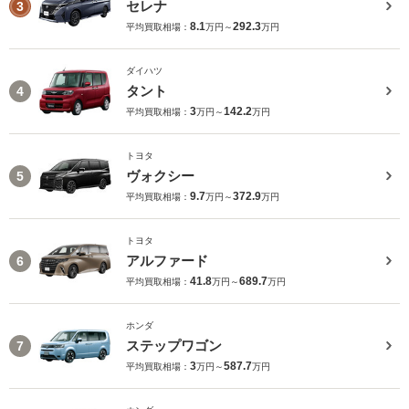
セレナ
3
8.1
292.3
平均買取相場：
万円～
万円
ダイハツ
タント
4
3
142.2
平均買取相場：
万円～
万円
トヨタ
ヴォクシー
5
9.7
372.9
平均買取相場：
万円～
万円
トヨタ
アルファード
6
41.8
689.7
平均買取相場：
万円～
万円
ホンダ
ステップワゴン
7
3
587.7
平均買取相場：
万円～
万円