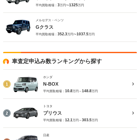
3
1325
平均買取相場：
万円〜
万円
メルセデス・ベンツ
Gクラス
352.3
1037.5
平均買取相場：
万円〜
万円
車査定申込み数ランキングから探す
ホンダ
N-BOX
1
10.8
148.8
平均買取相場：
万円～
万円
トヨタ
プリウス
2
12.1
303.5
平均買取相場：
万円～
万円
日産