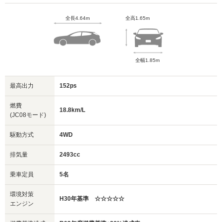
全長4.64m
全高1.65m
全幅1.85m
最高出力
152ps
燃費
18.8km/L
(JC08モード)
駆動方式
4WD
排気量
2493cc
乗車定員
5名
環境対策
H30年基準 ☆☆☆☆☆
エンジン