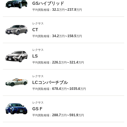
GSハイブリッド
32.1
237.9
平均買取相場：
万円〜
万円
レクサス
CT
34.2
158.5
平均買取相場：
万円〜
万円
レクサス
LS
226.1
321.4
平均買取相場：
万円〜
万円
レクサス
LCコンバーチブル
678.4
1035.6
平均買取相場：
万円〜
万円
レクサス
GS F
288.7
591.9
平均買取相場：
万円〜
万円