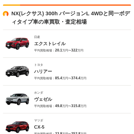
NX(レクサス) 300h バージョンL 4WDと同一ボデ
ィタイプ車の車買取・査定相場
日産
エクストレイル
20.1
322
平均買取相場：
万円〜
万円
トヨタ
ハリアー
85.4
374.4
平均買取相場：
万円〜
万円
ホンダ
ヴェゼル
49.8
315.8
平均買取相場：
万円〜
万円
マツダ
CX-5
23.9
252.8
平均買取相場：
万円〜
万円