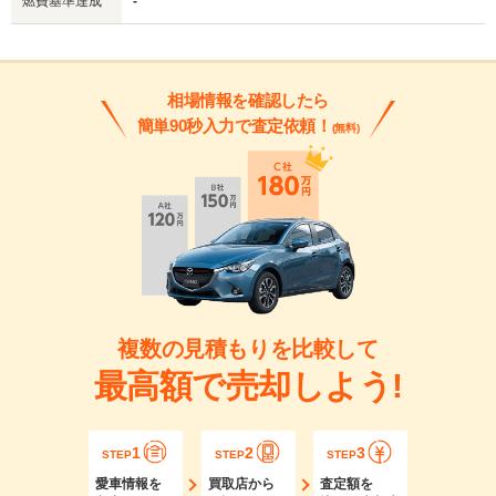
燃費基準達成
-
相場情報を確認したら
簡単90秒入力で査定依頼！
(無料)
複数の見積もりを比較して
最高額で売却しよう!
1
2
3
STEP
STEP
STEP
愛車情報を
買取店から
査定額を