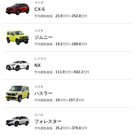
マツダ
CX-5
23.9
252.8
平均買取相場：
万円〜
万円
スズキ
ジムニー
19.2
188.6
平均買取相場：
万円〜
万円
レクサス
NX
111.9
502.3
平均買取相場：
万円〜
万円
スズキ
ハスラー
19
157.3
平均買取相場：
万円〜
万円
スバル
フォレスター
35.2
379.6
平均買取相場：
万円〜
万円