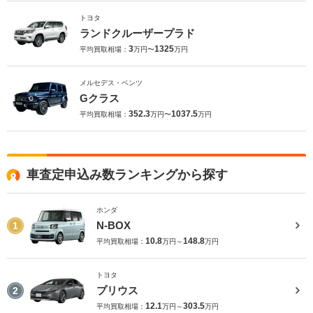
トヨタ
ランドクルーザープラド
3
1325
平均買取相場：
万円〜
万円
メルセデス・ベンツ
Gクラス
352.3
1037.5
平均買取相場：
万円〜
万円
車査定申込み数ランキングから探す
ホンダ
N-BOX
1
10.8
148.8
平均買取相場：
万円～
万円
トヨタ
プリウス
2
12.1
303.5
平均買取相場：
万円～
万円