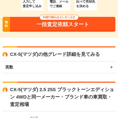
入力して
電話、メール
比べて売却先
査定申し込み
でご連絡
を決める
90秒で終わるカンタン入力
無
一括査定依頼スタート
料
CX-5(マツダ)の他グレード詳細を見てみる
英数
CX-5(マツダ) 2.5 25S ブラックトーンエディショ
ン 4WDと同一メーカー・ブランド車の車買取・
査定相場
マツダ