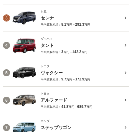
日産
セレナ
3
8.1
292.3
平均買取相場：
万円～
万円
ダイハツ
タント
4
3
142.2
平均買取相場：
万円～
万円
トヨタ
ヴォクシー
5
9.7
372.9
平均買取相場：
万円～
万円
トヨタ
アルファード
6
41.8
689.7
平均買取相場：
万円～
万円
ホンダ
ステップワゴン
7