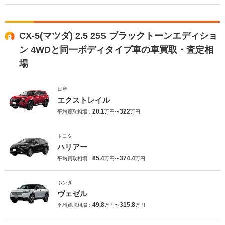
CX-5(マツダ) 2.5 25S ブラックトーンエディショ
ン 4WDと同一ボディタイプ車の車買取・査定相
場
日産
エクストレイル
20.1
322
平均買取相場：
万円〜
万円
トヨタ
ハリアー
85.4
374.4
平均買取相場：
万円〜
万円
ホンダ
ヴェゼル
49.8
315.8
平均買取相場：
万円〜
万円