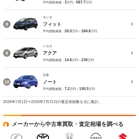
3
587.7
平均買取相場：
万円～
万円
ホンダ
フィット
8
20.5
166.6
平均買取相場：
万円～
万円
トヨタ
アクア
9
14.6
236
平均買取相場：
万円～
万円
日産
ノート
10
7.2
150.5
平均買取相場：
万円～
万円
2026年7月1日〜2026年7月31日の査定依頼数を元に集計。
メーカーから中古車買取・査定相場を調べる