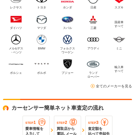
レクサス
トヨタ
ホンダ
日産
スズキ
国産車
すべて
ダイハツ
マツダ
スバル
三菱
メルセデス
BMW
フォルクス
アウディ
ミニ
・ベンツ
ワーゲン
輸入車
すべて
ポルシェ
ボルボ
プジョー
ランド
ローバー
全てのメーカーを見る
カーセンサー簡単ネット車査定の流れ
1
2
3
STEP
STEP
STEP
愛車情報を
買取店から
査定額を
入力して
電話､メール
比べて売却先