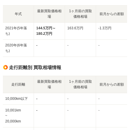
最新買取価格相
1ヶ月前の買取
年式
前月からの差額
場
価格相場
2021年(5年落
144.5万円～
163.6万円
-1.3万円
ち)
180.2万円
2020年(6年落
-
-
-
ち)
走行距離別 買取相場情報
最新買取価格相
1ヶ月前の買取
走行距離
前月からの差額
場
価格相場
10,000km以下
-
-
-
10,001km
-
-
-
~
20,000km