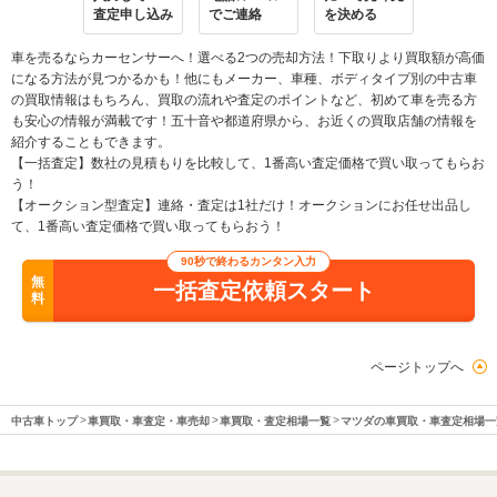
査定申し込み
でご連絡
を決める
車を売るならカーセンサーへ！選べる2つの売却方法！下取りより買取額が高価
になる方法が見つかるかも！他にもメーカー、車種、ボディタイプ別の中古車
の買取情報はもちろん、買取の流れや査定のポイントなど、初めて車を売る方
も安心の情報が満載です！五十音や都道府県から、お近くの買取店舗の情報を
紹介することもできます。
【一括査定】数社の見積もりを比較して、1番高い査定価格で買い取ってもらお
う！
【オークション型査定】連絡・査定は1社だけ！オークションにお任せ出品し
て、1番高い査定価格で買い取ってもらおう！
90秒で終わるカンタン入力
無
一括査定依頼スタート
料
ページトップへ
中古車トップ
車買取・車査定・車売却
車買取・査定相場一覧
マツダの車買取・車査定相場一