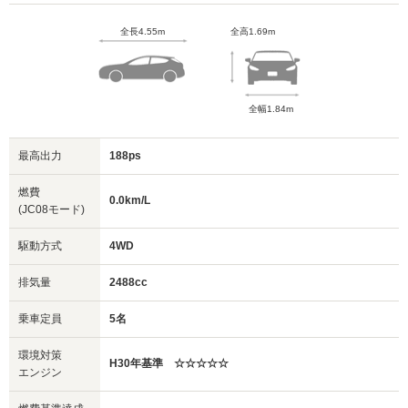
全長4.55m
全高1.69m
全幅1.84m
最高出力
188ps
燃費
0.0km/L
(JC08モード)
駆動方式
4WD
排気量
2488cc
乗車定員
5名
環境対策
H30年基準 ☆☆☆☆☆
エンジン