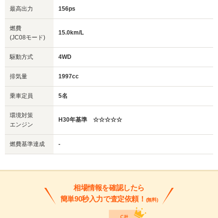
最高出力
156ps
燃費
15.0km/L
(JC08モード)
駆動方式
4WD
排気量
1997cc
乗車定員
5名
環境対策
H30年基準 ☆☆☆☆☆
エンジン
燃費基準達成
-
相場情報を確認したら
簡単90秒入力で査定依頼！
(無料)