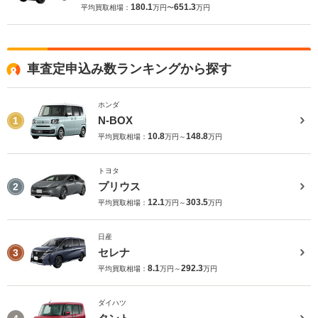
180.1
651.3
平均買取相場：
万円〜
万円
車査定申込み数ランキングから探す
ホンダ
N-BOX
1
10.8
148.8
平均買取相場：
万円～
万円
トヨタ
プリウス
2
12.1
303.5
平均買取相場：
万円～
万円
日産
セレナ
3
8.1
292.3
平均買取相場：
万円～
万円
ダイハツ