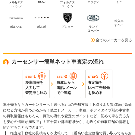
メルセデス
BMW
フォルクス
アウディ
ミニ
・ベンツ
ワーゲン
輸入車
すべて
ポルシェ
ボルボ
プジョー
ランド
ローバー
全てのメーカーを見る
カーセンサー簡単ネット車査定の流れ
1
2
3
STEP
STEP
STEP
愛車情報を
買取店から
査定額を
入力して
電話､メール
比べて売却先
査定申し込み
でご連絡
を決める
車を売るならカーセンサーへ！選べる2つの売却方法！下取りより買取額が高価
になる方法が見つかるかも！他にもメーカー、車種、ボディタイプ別の中古車
の買取情報はもちろん、買取の流れや査定のポイントなど、初めて車を売る方
も安心の情報が満載です！五十音や都道府県から、お近くの買取店舗の情報を
紹介することもできます。
【一括査定】数社の見積もりを比較して、1番高い査定価格で買い取ってもらお