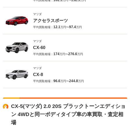
102.3
132.5
平均買取相場：
万円〜
万円
マツダ
アクセラスポーツ
12.1
97.4
平均買取相場：
万円〜
万円
マツダ
CX-60
174
276.6
平均買取相場：
万円〜
万円
マツダ
CX-8
96.6
244.8
平均買取相場：
万円〜
万円
CX-5(マツダ) 2.0 20S ブラックトーンエディショ
ン 4WDと同一ボディタイプ車の車買取・査定相
場