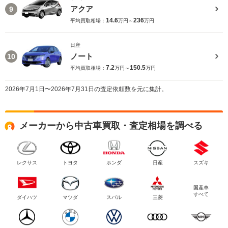
アクア
9
14.6
236
平均買取相場：
万円～
万円
日産
ノート
10
7.2
150.5
平均買取相場：
万円～
万円
2026年7月1日〜2026年7月31日の査定依頼数を元に集計。
メーカーから中古車買取・査定相場を調べる
レクサス
トヨタ
ホンダ
日産
スズキ
国産車
すべて
ダイハツ
マツダ
スバル
三菱