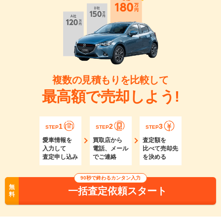
複数の見積もりを比較して
最高額で売却しよう!
1
2
3
STEP
STEP
STEP
愛車情報を
買取店から
査定額を
入力して
電話、メール
比べて売却先
査定申し込み
でご連絡
を決める
90秒で終わるカンタン入力
無
一括査定依頼スタート
料