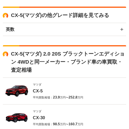
CX-5(マツダ)の他グレード詳細を見てみる
英数
CX-5(マツダ) 2.0 20S ブラックトーンエディショ
ン 4WDと同一メーカー・ブランド車の車買取・
査定相場
マツダ
CX-5
23.9
252.8
平均買取相場：
万円〜
万円
マツダ
CX-30
98.5
160.7
平均買取相場：
万円〜
万円