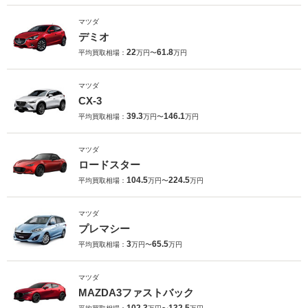
マツダ
デミオ
22
61.8
平均買取相場：
万円〜
万円
マツダ
CX-3
39.3
146.1
平均買取相場：
万円〜
万円
マツダ
ロードスター
104.5
224.5
平均買取相場：
万円〜
万円
マツダ
プレマシー
3
65.5
平均買取相場：
万円〜
万円
マツダ
MAZDA3ファストバック