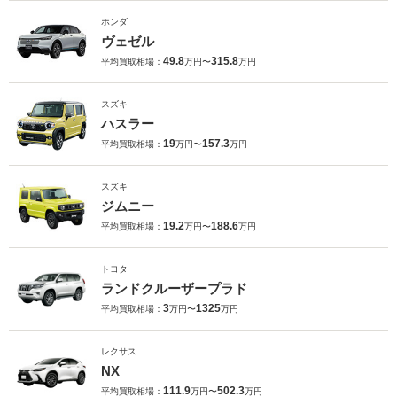
ホンダ
ヴェゼル
49.8
315.8
平均買取相場：
万円〜
万円
スズキ
ハスラー
19
157.3
平均買取相場：
万円〜
万円
スズキ
ジムニー
19.2
188.6
平均買取相場：
万円〜
万円
トヨタ
ランドクルーザープラド
3
1325
平均買取相場：
万円〜
万円
レクサス
NX
111.9
502.3
平均買取相場：
万円〜
万円