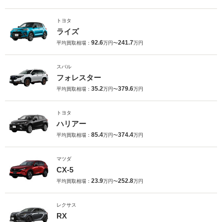
トヨタ
ライズ
92.6
241.7
平均買取相場：
万円〜
万円
スバル
フォレスター
35.2
379.6
平均買取相場：
万円〜
万円
トヨタ
ハリアー
85.4
374.4
平均買取相場：
万円〜
万円
マツダ
CX-5
23.9
252.8
平均買取相場：
万円〜
万円
レクサス
RX