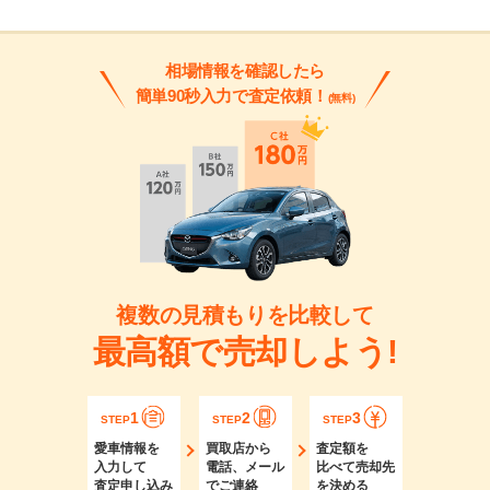
相場情報を確認したら
簡単90秒入力で査定依頼！
(無料)
複数の見積もりを比較して
最高額で売却しよう!
1
2
3
STEP
STEP
STEP
愛車情報を
買取店から
査定額を
入力して
電話、メール
比べて売却先
査定申し込み
でご連絡
を決める