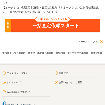
う！
【オークション型査定】連絡・査定は1社だけ！オークションにお任せ出品し
て、1番高い査定価格で買い取ってもらおう！
90秒で終わるカンタン入力
無
一括査定依頼スタート
料
ページトップへ
中古車トップ
車買取・車査定・車売却
車買取・査定相場一覧
マツダの車買取・車査定相場一
プライバシーポリシー
利用規約
サイトマップ
お問い合わせ・ご要望
広告掲載のお申し込み