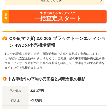
選択してください
90
秒で終わるカンタン入力
無
一括査定スタート
料
CX-5(マツダ) 2.0 20S ブラックトーンエディショ
ン 4WDの小売相場情報
あなたの愛車を査定する時、買取業者は中古車小売相場を参考にします。
より高額な査定金額を引き出すために、国内最大級の中古車物件掲載数を持
つカーセンサーで最新の中古車小売相場を確認して、愛車を売却する最適な
タイミングを見極めましょう。
中古車物件の平均小売価格と掲載台数の推移
平均価格
226.3万円
前月比
+3.7万円