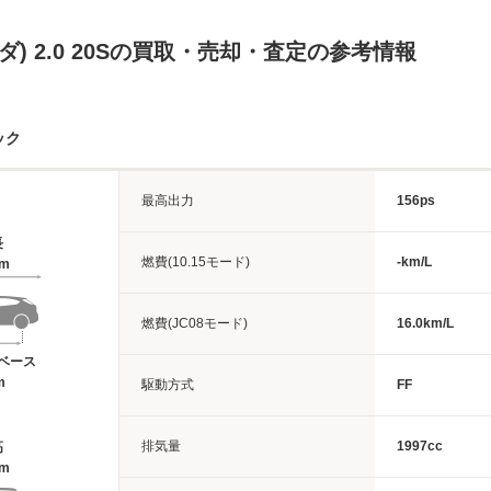
ツダ) 2.0 20Sの買取・売却・査定の参考情報
ック
最高出力
156ps
長
燃費(10.15モード)
-km/L
5m
燃費(JC08モード)
16.0km/L
ベース
m
駆動方式
FF
排気量
1997cc
高
9m