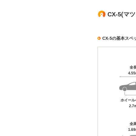
CX-5(マ
CX-5の基本スペ
全
4.5
ホイール
2.7
全
1.6