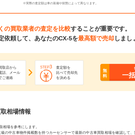
※実際の査定額は車の装備や状態によって異なります。
くの買取業者の査定を比較
することが重要です。
依頼して、あなたのCX-5を
最高額で売却
しまし
3
STEP
買取店から
査定額を
無
電話、メール
比べて売却先
一
料
でご連絡
を決める
Sの買取相場情報
取相場を参考にします。
大級の中古車物件掲載数を持つカーセンサーで最新の中古車買取相場を確認して、