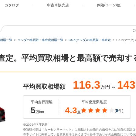
カタログ
中古車販売店
保険/ローン/他
C
相場一覧
マツダの車買取・車査定相場一覧
CX-5(マツダ)の車買取・車査定
CX-5(マツダ)
の買取・査定。平均買取相場と最高額で売却
116.3
143
平均買取相場額
万円
～
平均走行距離
平均査定満足度
5
4.3
8
(
件)
万km
点
※2026年7月更新
※買取相場は「カーセンサーネット」に掲載された物件の価格を元に独自の集計ロ
※本サイトに掲載している買取相場はあくまでも参考でありその正確性について保