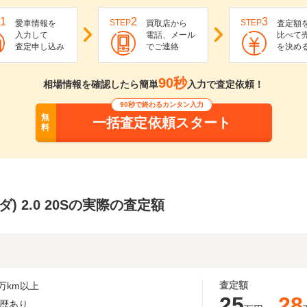
1
2
3
STEP
STEP
愛車情報を
買取店から
査定額
入力して
電話、メール
比べて
査定申し込み
でご連絡
を決め
90秒
相場情報を確認したら簡単
入力で査定依頼！
90秒で終わるカンタン入力
無
一括査定依頼スタート
料
ツダ) 2.0 20Sの実際の査定額
査定額
万km以上
25
28
歴あり