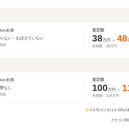
査定額
km未満
38
48
らない・おぼえていない
万円
～
月売却
売却額：
38万円
査定額
km未満
100
1
歴なし
万円
～
月売却
売却額：
118万円
CX-5(マツダ) 2.0 2
クチコミ利