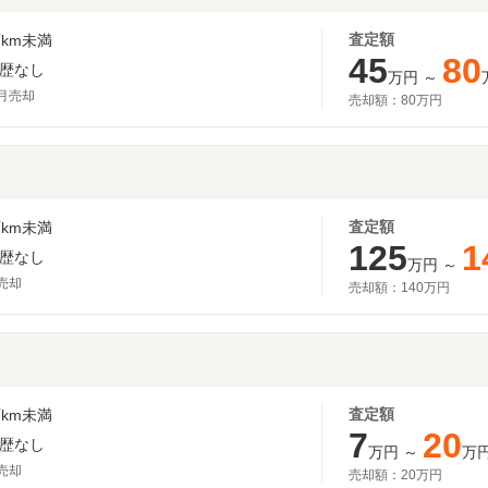
査定額
km未満
45
80
歴なし
万円
～
8月売却
売却額：
80万円
査定額
km未満
125
1
歴なし
万円
～
月売却
売却額：
140万円
査定額
km未満
7
20
歴なし
万円
～
万
月売却
売却額：
20万円