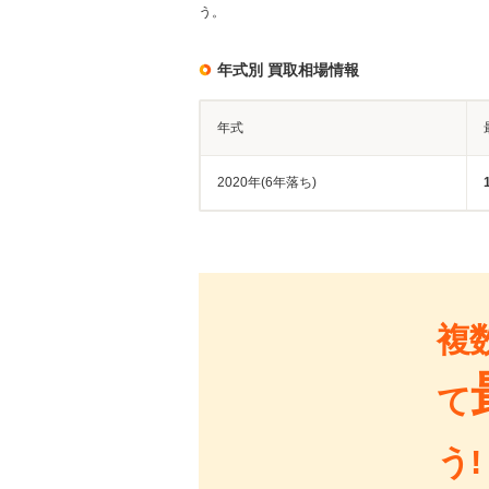
う。
年式別 買取相場情報
年式
2020年(6年落ち)
複
て
う!