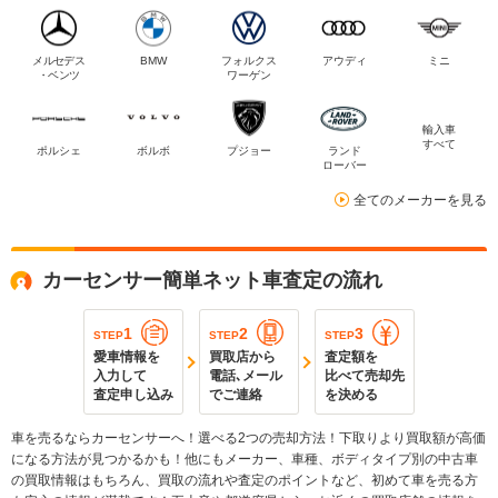
メルセデス
BMW
フォルクス
アウディ
ミニ
・ベンツ
ワーゲン
輸入車
すべて
ポルシェ
ボルボ
プジョー
ランド
ローバー
全てのメーカーを見る
カーセンサー簡単ネット車査定の流れ
1
2
3
STEP
STEP
STEP
愛車情報を
買取店から
査定額を
入力して
電話､メール
比べて売却先
査定申し込み
でご連絡
を決める
車を売るならカーセンサーへ！選べる2つの売却方法！下取りより買取額が高価
になる方法が見つかるかも！他にもメーカー、車種、ボディタイプ別の中古車
の買取情報はもちろん、買取の流れや査定のポイントなど、初めて車を売る方