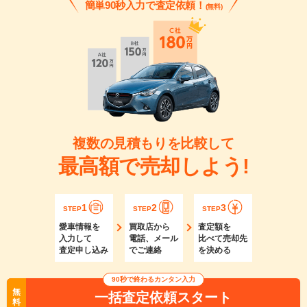
簡単90秒入力で査定依頼！
(無料)
複数の見積もりを比較して
最高額で売却しよう!
1
2
3
STEP
STEP
STEP
愛車情報を
買取店から
査定額を
入力して
電話、メール
比べて売却先
査定申し込み
でご連絡
を決める
90秒で終わるカンタン入力
無
一括査定依頼スタート
料