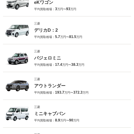
eKワゴン
3
93
平均買取相場：
万円〜
万円
三菱
デリカD：2
5.7
81.5
平均買取相場：
万円〜
万円
三菱
パジェロミニ
17.4
38.3
平均買取相場：
万円〜
万円
三菱
アウトランダー
193.7
372.3
平均買取相場：
万円〜
万円
三菱
ミニキャブバン
8.9
90
平均買取相場：
万円〜
万円