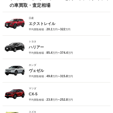
の車買取・査定相場
日産
エクストレイル
20.1
322
平均買取相場：
万円〜
万円
トヨタ
ハリアー
85.4
374.4
平均買取相場：
万円〜
万円
ホンダ
ヴェゼル
49.8
315.8
平均買取相場：
万円〜
万円
マツダ
CX-5
23.9
252.8
平均買取相場：
万円〜
万円
スズキ