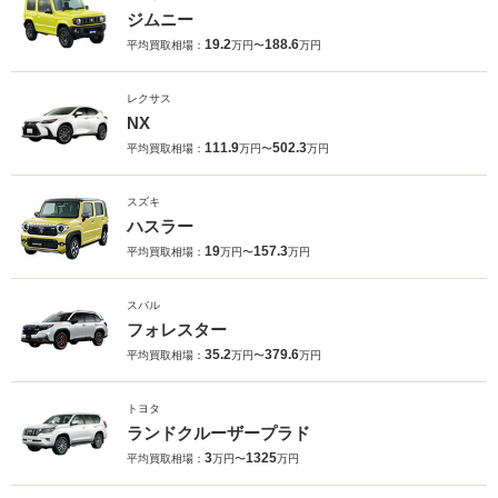
ジムニー
19.2
188.6
平均買取相場：
万円〜
万円
レクサス
NX
111.9
502.3
平均買取相場：
万円〜
万円
スズキ
ハスラー
19
157.3
平均買取相場：
万円〜
万円
スバル
フォレスター
35.2
379.6
平均買取相場：
万円〜
万円
トヨタ
ランドクルーザープラド
3
1325
平均買取相場：
万円〜
万円