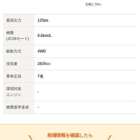
全幅1.79m
最高出力
125ps
燃費
0.0km/L
(JC08モード)
駆動方式
4WD
排気量
2835cc
乗車定員
7名
環境対策
-
エンジン
燃費基準達成
-
相場情報を確認したら