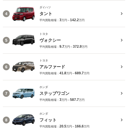
ダイハツ
タント
4
3
142.2
平均買取相場：
万円～
万円
トヨタ
ヴォクシー
5
9.7
372.9
平均買取相場：
万円～
万円
トヨタ
アルファード
6
41.8
689.7
平均買取相場：
万円～
万円
ホンダ
ステップワゴン
7
3
587.7
平均買取相場：
万円～
万円
ホンダ
フィット
8
20.5
166.6
平均買取相場：
万円～
万円