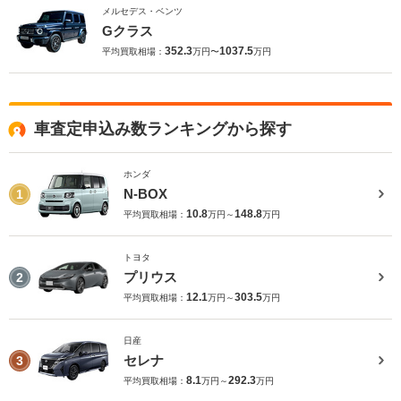
メルセデス・ベンツ
Gクラス
352.3
1037.5
平均買取相場：
万円〜
万円
車査定申込み数ランキングから探す
ホンダ
N-BOX
1
10.8
148.8
平均買取相場：
万円～
万円
トヨタ
プリウス
2
12.1
303.5
平均買取相場：
万円～
万円
日産
セレナ
3
8.1
292.3
平均買取相場：
万円～
万円