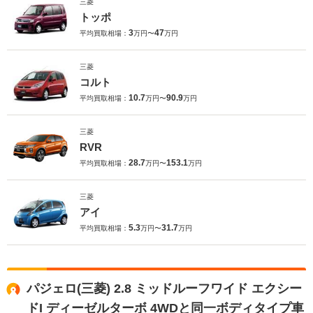
三菱
トッポ
3
47
平均買取相場：
万円〜
万円
三菱
コルト
10.7
90.9
平均買取相場：
万円〜
万円
三菱
RVR
28.7
153.1
平均買取相場：
万円〜
万円
三菱
アイ
5.3
31.7
平均買取相場：
万円〜
万円
パジェロ(三菱) 2.8 ミッドルーフワイド エクシー
ドI ディーゼルターボ 4WDと同一ボディタイプ車