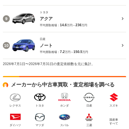
トヨタ
アクア
9
14.6
236
平均買取相場：
万円～
万円
日産
ノート
10
7.2
150.5
平均買取相場：
万円～
万円
2026年7月1日〜2026年7月31日の査定依頼数を元に集計。
メーカーから中古車買取・査定相場を調べる
レクサス
トヨタ
ホンダ
日産
スズキ
国産車
すべて
ダイハツ
マツダ
スバル
三菱