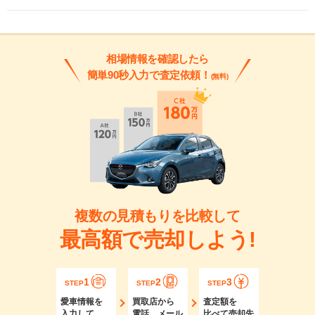
相場情報を確認したら
簡単90秒入力で査定依頼！
(無料)
複数の見積もりを比較して
最高額で売却しよう!
1
2
3
STEP
STEP
STEP
愛車情報を
買取店から
査定額を
入力して
電話、メール
比べて売却先