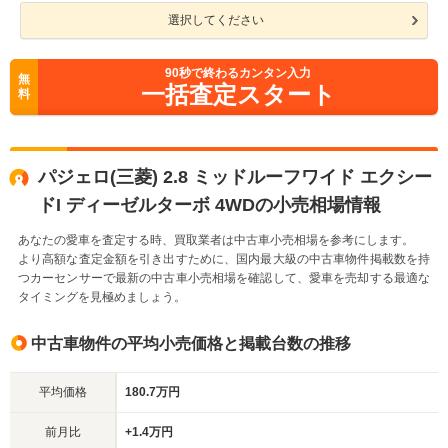
選択してください
90
秒で終わるカンタン入力
無
一括査定スタート
料
パジェロ(三菱) 2.8 ミッドルーフワイド エクシー
ドI ディーゼルターボ 4WDの小売相場情報
あなたの愛車を査定する時、買取業者は中古車小売相場を参考にします。
より高額な査定金額を引き出すために、国内最大級の中古車物件掲載数を持
つカーセンサーで最新の中古車小売相場を確認して、愛車を売却する最適な
タイミングを見極めましょう。
中古車物件の平均小売価格と掲載台数の推移
平均価格
180.7万円
前月比
+1.4万円