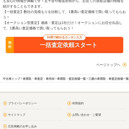
も安心の情報が満載です！五十音や都道府県から、お近くの買取店舗の情報を
紹介することもできます。
【一括査定】数社の見積もりを比較して、1番高い査定価格で買い取ってもらお
う！
【オークション型査定】連絡・査定は1社だけ！オークションにお任せ出品し
て、1番高い査定価格で買い取ってもらおう！
90秒で終わるカンタン入力
無
一括査定依頼スタート
料
ページトップへ
中古車トップ
車買取・車査定・車売却
車買取・査定相場一覧
三菱の車買取・車査定相場一覧
プライバシーポリシー
利用規約
サイトマップ
お問い合わせ・ご要望
広告掲載のお申し込み