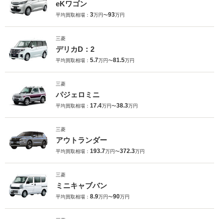
eKワゴン
3
93
平均買取相場：
万円〜
万円
三菱
デリカD：2
5.7
81.5
平均買取相場：
万円〜
万円
三菱
パジェロミニ
17.4
38.3
平均買取相場：
万円〜
万円
三菱
アウトランダー
193.7
372.3
平均買取相場：
万円〜
万円
三菱
ミニキャブバン
8.9
90
平均買取相場：
万円〜
万円