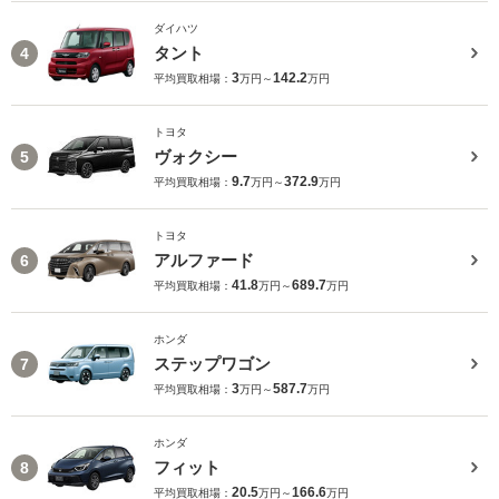
ダイハツ
タント
4
3
142.2
平均買取相場：
万円～
万円
トヨタ
ヴォクシー
5
9.7
372.9
平均買取相場：
万円～
万円
トヨタ
アルファード
6
41.8
689.7
平均買取相場：
万円～
万円
ホンダ
ステップワゴン
7
3
587.7
平均買取相場：
万円～
万円
ホンダ
フィット
8
20.5
166.6
平均買取相場：
万円～
万円