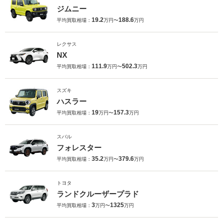
ジムニー
19.2
188.6
平均買取相場：
万円〜
万円
レクサス
NX
111.9
502.3
平均買取相場：
万円〜
万円
スズキ
ハスラー
19
157.3
平均買取相場：
万円〜
万円
スバル
フォレスター
35.2
379.6
平均買取相場：
万円〜
万円
トヨタ
ランドクルーザープラド
3
1325
平均買取相場：
万円〜
万円