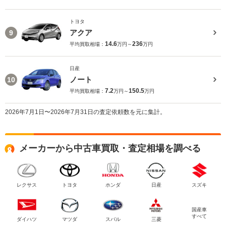
トヨタ
アクア
9
14.6
236
平均買取相場：
万円～
万円
日産
ノート
10
7.2
150.5
平均買取相場：
万円～
万円
2026年7月1日〜2026年7月31日の査定依頼数を元に集計。
メーカーから中古車買取・査定相場を調べる
レクサス
トヨタ
ホンダ
日産
スズキ
国産車
すべて
ダイハツ
マツダ
スバル
三菱