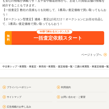
も安心の情報が満載です！五十音や都道府県から、お近くの買取店舗の情報を
紹介することもできます。
【一括査定】数社の見積もりを比較して、1番高い査定価格で買い取ってもらお
う！
【オークション型査定】連絡・査定は1社だけ！オークションにお任せ出品し
て、1番高い査定価格で買い取ってもらおう！
90秒で終わるカンタン入力
無
一括査定依頼スタート
料
ページトップへ
中古車トップ
車買取・車査定・車売却
車買取・査定相場一覧
三菱の車買取・車査定相場一覧
プライバシーポリシー
利用規約
サイトマップ
お問い合わせ・ご要望
広告掲載のお申し込み