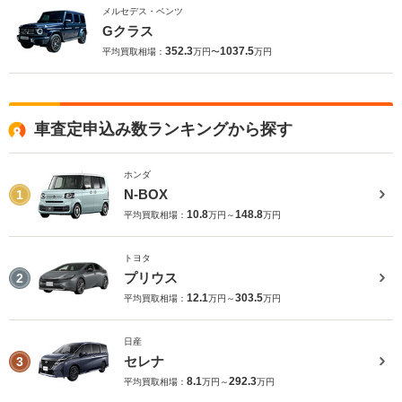
メルセデス・ベンツ
Gクラス
352.3
1037.5
平均買取相場：
万円〜
万円
車査定申込み数ランキングから探す
ホンダ
N-BOX
1
10.8
148.8
平均買取相場：
万円～
万円
トヨタ
プリウス
2
12.1
303.5
平均買取相場：
万円～
万円
日産
セレナ
3
8.1
292.3
平均買取相場：
万円～
万円