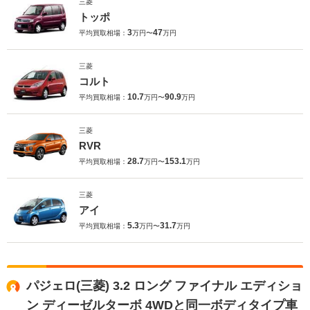
三菱
トッポ
3
47
平均買取相場：
万円〜
万円
三菱
コルト
10.7
90.9
平均買取相場：
万円〜
万円
三菱
RVR
28.7
153.1
平均買取相場：
万円〜
万円
三菱
アイ
5.3
31.7
平均買取相場：
万円〜
万円
パジェロ(三菱) 3.2 ロング ファイナル エディショ
ン ディーゼルターボ 4WDと同一ボディタイプ車