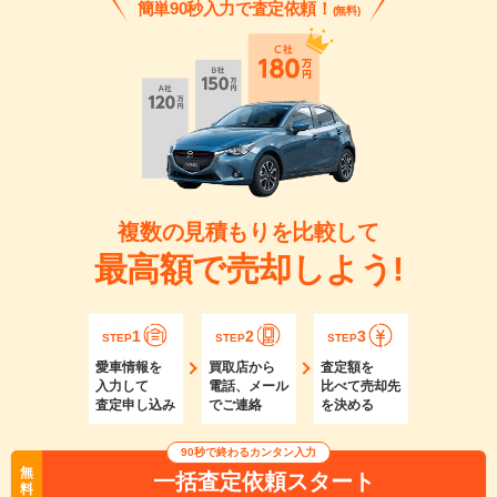
簡単90秒入力で査定依頼！
(無料)
複数の見積もりを比較して
最高額で売却しよう!
1
2
3
STEP
STEP
STEP
愛車情報を
買取店から
査定額を
入力して
電話、メール
比べて売却先
査定申し込み
でご連絡
を決める
90秒で終わるカンタン入力
無
一括査定依頼スタート
料