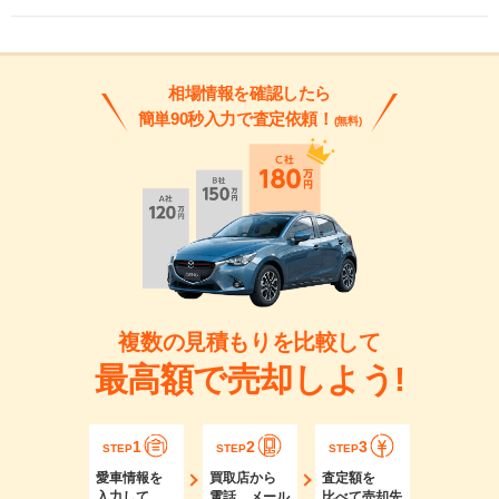
相場情報を確認したら
簡単90秒入力で査定依頼！
(無料)
複数の見積もりを比較して
最高額で売却しよう!
1
2
3
STEP
STEP
STEP
愛車情報を
買取店から
査定額を
入力して
電話、メール
比べて売却先