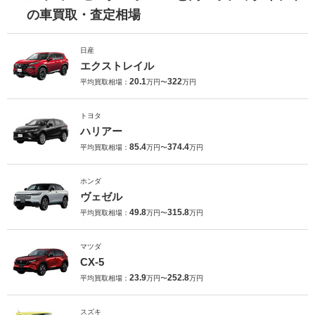
の車買取・査定相場
日産
エクストレイル
20.1
322
平均買取相場：
万円〜
万円
トヨタ
ハリアー
85.4
374.4
平均買取相場：
万円〜
万円
ホンダ
ヴェゼル
49.8
315.8
平均買取相場：
万円〜
万円
マツダ
CX-5
23.9
252.8
平均買取相場：
万円〜
万円
スズキ