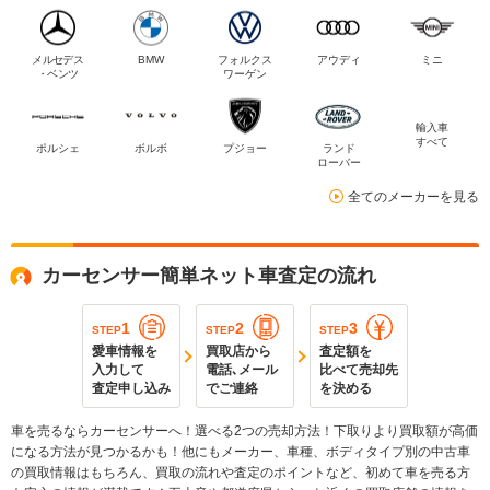
メルセデス
BMW
フォルクス
アウディ
ミニ
・ベンツ
ワーゲン
輸入車
すべて
ポルシェ
ボルボ
プジョー
ランド
ローバー
全てのメーカーを見る
カーセンサー簡単ネット車査定の流れ
1
2
3
STEP
STEP
STEP
愛車情報を
買取店から
査定額を
入力して
電話､メール
比べて売却先
査定申し込み
でご連絡
を決める
車を売るならカーセンサーへ！選べる2つの売却方法！下取りより買取額が高価
になる方法が見つかるかも！他にもメーカー、車種、ボディタイプ別の中古車
の買取情報はもちろん、買取の流れや査定のポイントなど、初めて車を売る方