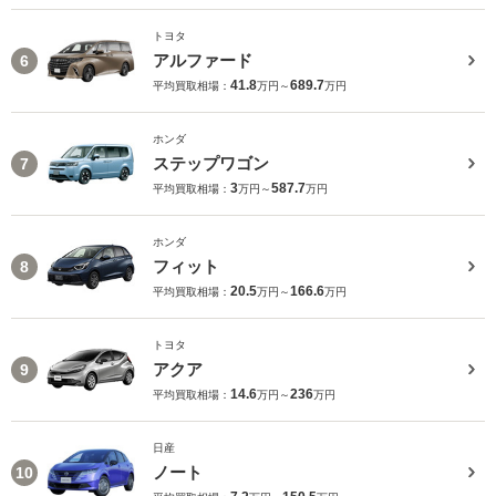
トヨタ
アルファード
6
41.8
689.7
平均買取相場：
万円～
万円
ホンダ
ステップワゴン
7
3
587.7
平均買取相場：
万円～
万円
ホンダ
フィット
8
20.5
166.6
平均買取相場：
万円～
万円
トヨタ
アクア
9
14.6
236
平均買取相場：
万円～
万円
日産
ノート
10