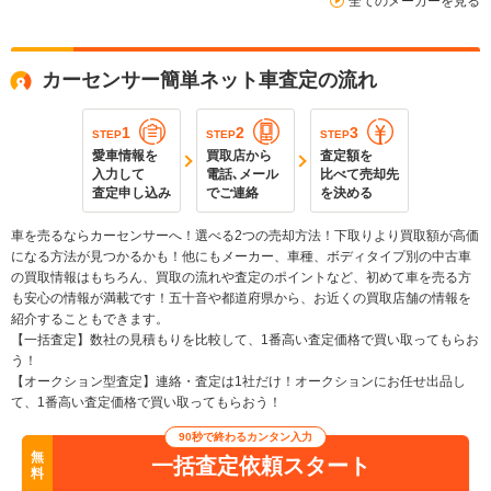
全てのメーカーを見る
カーセンサー簡単ネット車査定の流れ
1
2
3
STEP
STEP
STEP
愛車情報を
買取店から
査定額を
入力して
電話､メール
比べて売却先
査定申し込み
でご連絡
を決める
車を売るならカーセンサーへ！選べる2つの売却方法！下取りより買取額が高価
になる方法が見つかるかも！他にもメーカー、車種、ボディタイプ別の中古車
の買取情報はもちろん、買取の流れや査定のポイントなど、初めて車を売る方
も安心の情報が満載です！五十音や都道府県から、お近くの買取店舗の情報を
紹介することもできます。
【一括査定】数社の見積もりを比較して、1番高い査定価格で買い取ってもらお
う！
【オークション型査定】連絡・査定は1社だけ！オークションにお任せ出品し
て、1番高い査定価格で買い取ってもらおう！
90秒で終わるカンタン入力
無
一括査定依頼スタート
料