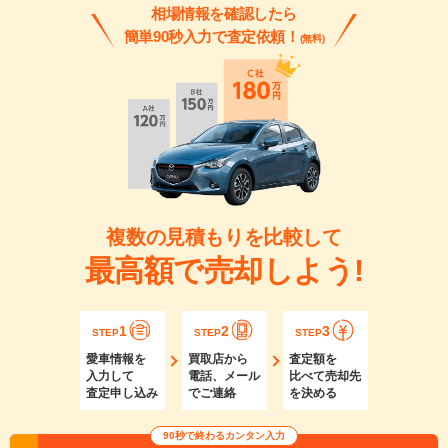
相場情報を確認したら
簡単90秒入力で査定依頼！
(無料)
複数の見積もりを比較して
最高額で売却しよう!
1
2
3
STEP
STEP
STEP
愛車情報を
買取店から
査定額を
入力して
電話、メール
比べて売却先
査定申し込み
でご連絡
を決める
90秒で終わるカンタン入力