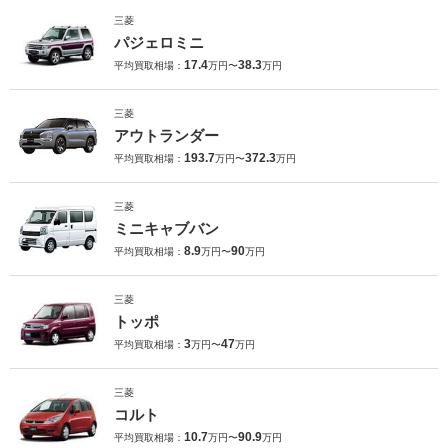
三菱
パジェロミニ
17.4
38.3
平均買取相場：
万円〜
万円
三菱
アウトランダー
193.7
372.3
平均買取相場：
万円〜
万円
三菱
ミニキャブバン
8.9
90
平均買取相場：
万円〜
万円
三菱
トッポ
3
47
平均買取相場：
万円〜
万円
三菱
コルト
10.7
90.9
平均買取相場：
万円〜
万円