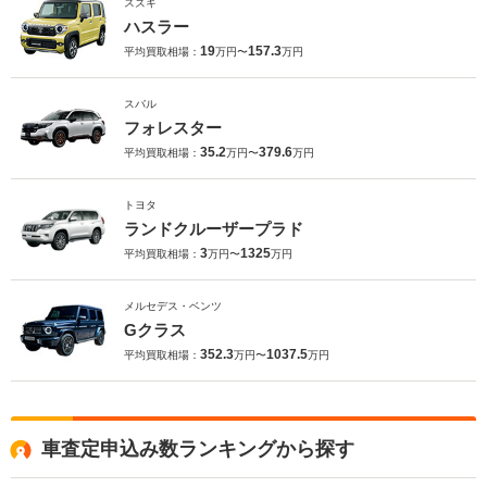
スズキ
ハスラー
19
157.3
平均買取相場：
万円〜
万円
スバル
フォレスター
35.2
379.6
平均買取相場：
万円〜
万円
トヨタ
ランドクルーザープラド
3
1325
平均買取相場：
万円〜
万円
メルセデス・ベンツ
Gクラス
352.3
1037.5
平均買取相場：
万円〜
万円
車査定申込み数ランキングから探す