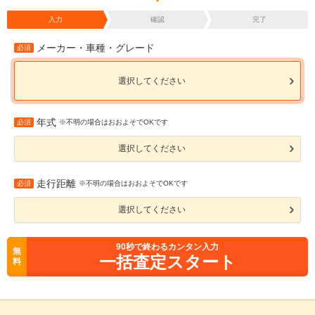
入力
確認
完了
メーカー・車種・グレード
必須
選択してください
年式
必須
※不明の場合はおおよそでOKです
選択してください
走行距離
必須
※不明の場合はおおよそでOKです
選択してください
90
秒で終わるカンタン入力
無
一括査定スタート
料