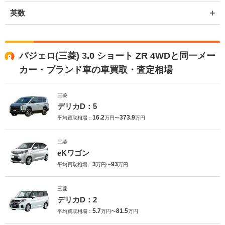
英数
パジェロ(三菱) 3.0 ショート ZR 4WDと同一メー
カー・ブランド車の車買取・査定相場
三菱
デリカD：5
16.2
373.9
平均買取相場：
万円〜
万円
三菱
eKワゴン
3
93
平均買取相場：
万円〜
万円
三菱
デリカD：2
5.7
81.5
平均買取相場：
万円〜
万円