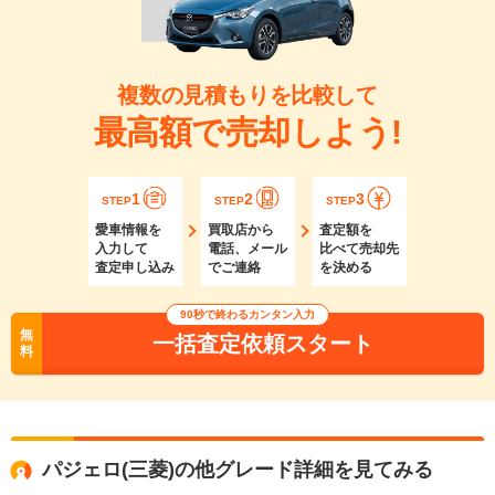
複数の見積もりを比較して
最高額で売却しよう!
1
2
3
STEP
STEP
STEP
愛車情報を
買取店から
査定額を
入力して
電話、メール
比べて売却先
査定申し込み
でご連絡
を決める
90秒で終わるカンタン入力
無
一括査定依頼スタート
料
パジェロ(三菱)の他グレード詳細を見てみる