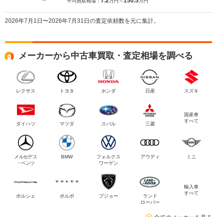
7.2
150.5
平均買取相場：
万円～
万円
2026年7月1日〜2026年7月31日の査定依頼数を元に集計。
メーカーから中古車買取・査定相場を調べる
レクサス
トヨタ
ホンダ
日産
スズキ
国産車
すべて
ダイハツ
マツダ
スバル
三菱
メルセデス
BMW
フォルクス
アウディ
ミニ
・ベンツ
ワーゲン
輸入車
すべて
ポルシェ
ボルボ
プジョー
ランド
ローバー