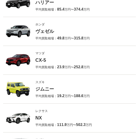
ハリアー
85.4
374.4
平均買取相場：
万円〜
万円
ホンダ
ヴェゼル
49.8
315.8
平均買取相場：
万円〜
万円
マツダ
CX-5
23.9
252.8
平均買取相場：
万円〜
万円
スズキ
ジムニー
19.2
188.6
平均買取相場：
万円〜
万円
レクサス
NX
111.9
502.3
平均買取相場：
万円〜
万円