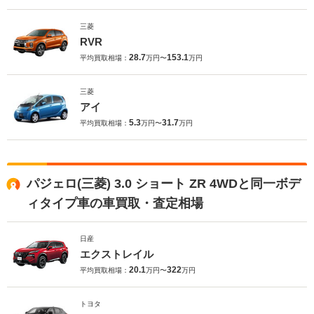
三菱
RVR
28.7
153.1
平均買取相場：
万円〜
万円
三菱
アイ
5.3
31.7
平均買取相場：
万円〜
万円
パジェロ(三菱) 3.0 ショート ZR 4WDと同一ボデ
ィタイプ車の車買取・査定相場
日産
エクストレイル
20.1
322
平均買取相場：
万円〜
万円
トヨタ