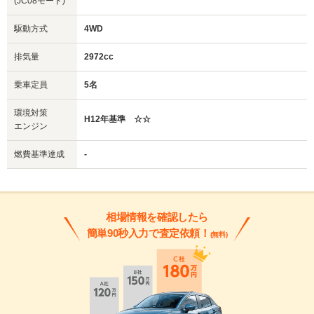
(JC08モード)
駆動方式
4WD
排気量
2972cc
乗車定員
5名
環境対策
H12年基準 ☆☆
エンジン
燃費基準達成
-
相場情報を確認したら
簡単90秒入力で査定依頼！
(無料)