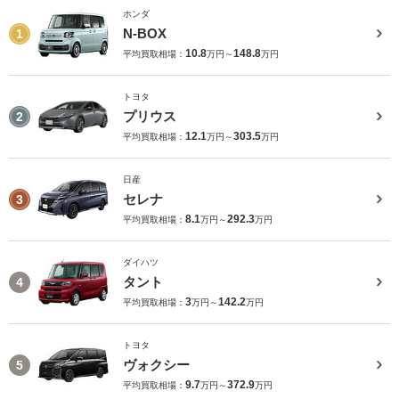
ホンダ
N-BOX
1
10.8
148.8
平均買取相場：
万円～
万円
トヨタ
プリウス
2
12.1
303.5
平均買取相場：
万円～
万円
日産
セレナ
3
8.1
292.3
平均買取相場：
万円～
万円
ダイハツ
タント
4
3
142.2
平均買取相場：
万円～
万円
トヨタ
ヴォクシー
5
9.7
372.9
平均買取相場：
万円～
万円