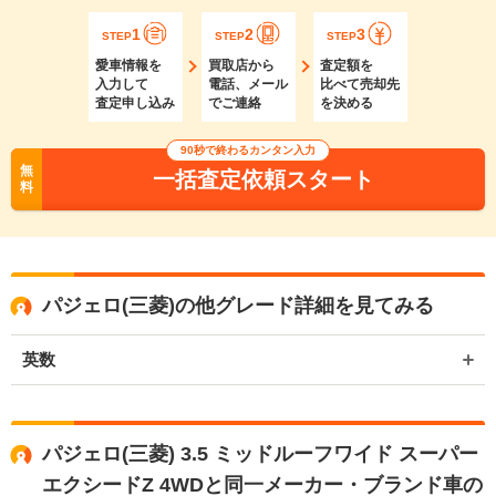
1
2
3
STEP
STEP
STEP
愛車情報を
買取店から
査定額を
入力して
電話、メール
比べて売却先
査定申し込み
でご連絡
を決める
90秒で終わるカンタン入力
無
一括査定依頼スタート
料
パジェロ(三菱)の他グレード詳細を見てみる
英数
パジェロ(三菱) 3.5 ミッドルーフワイド スーパー
エクシードZ 4WDと同一メーカー・ブランド車の