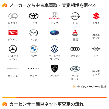
メーカーから中古車買取・査定相場を調べる
レクサス
トヨタ
ホンダ
日産
スズキ
国産車
すべて
ダイハツ
マツダ
スバル
三菱
メルセデス
BMW
フォルクス
アウディ
ミニ
・ベンツ
ワーゲン
輸入車
すべて
ポルシェ
ボルボ
プジョー
ランド
ローバー
全てのメーカーを見る
カーセンサー簡単ネット車査定の流れ