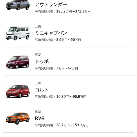
アウトランダー
193.7
372.3
平均買取相場：
万円〜
万円
三菱
ミニキャブバン
8.9
90
平均買取相場：
万円〜
万円
三菱
トッポ
3
47
平均買取相場：
万円〜
万円
三菱
コルト
10.7
90.9
平均買取相場：
万円〜
万円
三菱
RVR
28.7
153.1
平均買取相場：
万円〜
万円