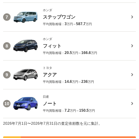
ホンダ
ステップワゴン
7
3
587.7
平均買取相場：
万円～
万円
ホンダ
フィット
8
20.5
166.6
平均買取相場：
万円～
万円
トヨタ
アクア
9
14.6
236
平均買取相場：
万円～
万円
日産
ノート
10
7.2
150.5
平均買取相場：
万円～
万円
2026年7月1日〜2026年7月31日の査定依頼数を元に集計。