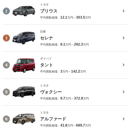
トヨタ
プリウス
2
12.1
303.5
平均買取相場：
万円～
万円
日産
セレナ
3
8.1
292.3
平均買取相場：
万円～
万円
ダイハツ
タント
4
3
142.2
平均買取相場：
万円～
万円
トヨタ
ヴォクシー
5
9.7
372.9
平均買取相場：
万円～
万円
トヨタ
アルファード
6
41.8
689.7
平均買取相場：
万円～
万円