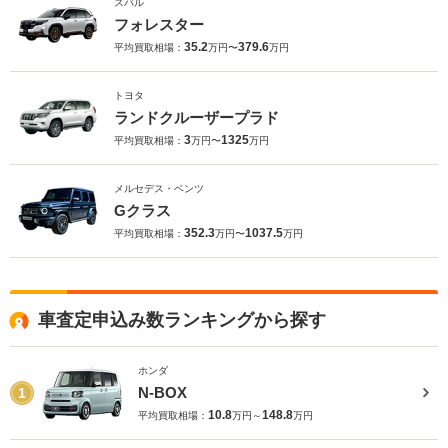
スバル
フォレスター
35.2
379.6
平均買取相場：
万円〜
万円
トヨタ
ランドクルーザープラド
3
1325
平均買取相場：
万円〜
万円
メルセデス・ベンツ
Gクラス
352.3
1037.5
平均買取相場：
万円〜
万円
車査定申込み数ランキングから探す
ホンダ
N-BOX
1
10.8
148.8
平均買取相場：
万円～
万円