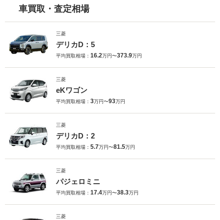
車買取・査定相場
三菱
デリカD：5
16.2
373.9
平均買取相場：
万円〜
万円
三菱
eKワゴン
3
93
平均買取相場：
万円〜
万円
三菱
デリカD：2
5.7
81.5
平均買取相場：
万円〜
万円
三菱
パジェロミニ
17.4
38.3
平均買取相場：
万円〜
万円
三菱