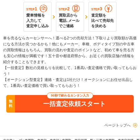
1
2
3
STEP
STEP
STEP
愛車情報を
買取店から
査定額を
入力して
電話､メール
比べて売却先
査定申し込み
でご連絡
を決める
車を売るならカーセンサーへ！選べる2つの売却方法！下取りより買取額が高価
になる方法が見つかるかも！他にもメーカー、車種、ボディタイプ別の中古車
の買取情報はもちろん、買取の流れや査定のポイントなど、初めて車を売る方
も安心の情報が満載です！五十音や都道府県から、お近くの買取店舗の情報を
紹介することもできます。
【一括査定】数社の見積もりを比較して、1番高い査定価格で買い取ってもらお
う！
【オークション型査定】連絡・査定は1社だけ！オークションにお任せ出品し
て、1番高い査定価格で買い取ってもらおう！
90秒で終わるカンタン入力
無
一括査定依頼スタート
料
ページトップへ