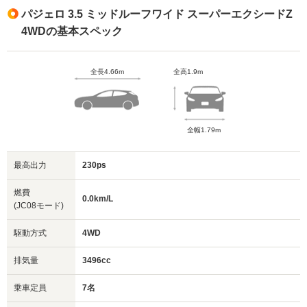
パジェロ 3.5 ミッドルーフワイド スーパーエクシードZ
4WDの基本スペック
全長4.66m
全高1.9m
全幅1.79m
最高出力
230ps
燃費
0.0km/L
(JC08モード)
駆動方式
4WD
排気量
3496cc
乗車定員
7名