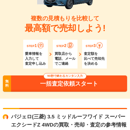
複数の見積もりを比較して
最高額で売却しよう!
1
2
3
STEP
STEP
STEP
愛車情報を
買取店から
査定額を
入力して
電話、メール
比べて売却先
査定申し込み
でご連絡
を決める
90秒で終わるカンタン入力
無
一括査定依頼スタート
料
パジェロ(三菱) 3.5 ミッドルーフワイド スーパー
エクシードZ 4WDの買取・売却・査定の参考情報