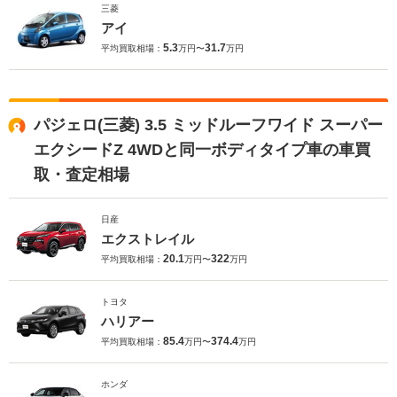
三菱
アイ
5.3
31.7
平均買取相場：
万円〜
万円
パジェロ(三菱) 3.5 ミッドルーフワイド スーパー
エクシードZ 4WDと同一ボディタイプ車の車買
取・査定相場
日産
エクストレイル
20.1
322
平均買取相場：
万円〜
万円
トヨタ
ハリアー
85.4
374.4
平均買取相場：
万円〜
万円
ホンダ