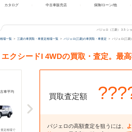
カタログ
中古車販売店
保険/ローン/他
パジェロ（三菱） 3.5 シ
相場一覧
三菱の車買取・車査定相場一覧
パジェロ(三菱)の車買取・車査定
パジェロ(三菱)
ート エクシードI 4WDの買取・査定。
???
古車平均
買取査定額
パジェロの高額査定を狙うには、
よ
、査定相場で