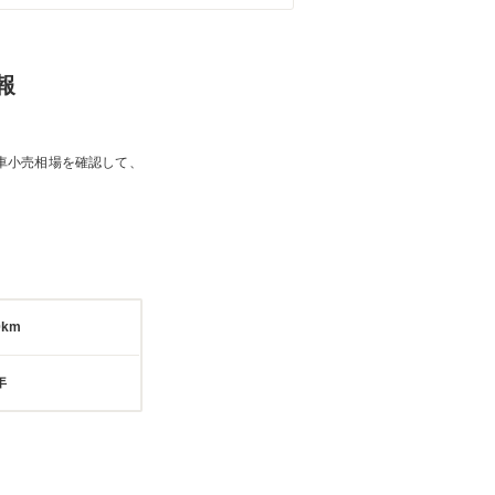
報
車小売相場を確認して、
0km
年