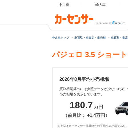
中古車
輸入車
中古車トップ
車買取・車査定・車売却
車買取・査定
パジェロ 3.5 ショ
2026年8月平均小売相場
買取相場算出には参照データが少ないため中
小売相場を表示しています。
180.7
万円
（前月比：
+1.4
万円）
※上記はカーセンサー掲載物件の平均小売相場であり