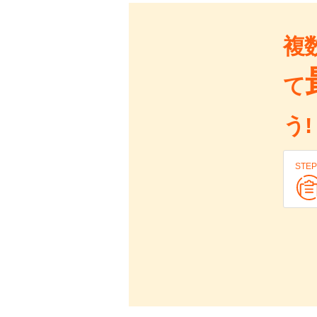
複
て
う!
STEP