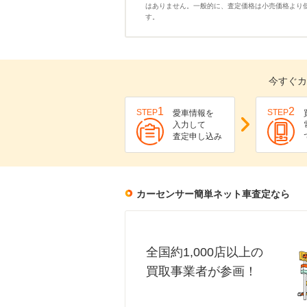
はありません。一般的に、査定価格は小売価格より
す。
今すぐカ
1
2
STEP
STEP
愛車情報を
入力して
査定申し込み
カーセンサー簡単ネット車査定なら
全国約1,000店以上の
買取事業者が参画！