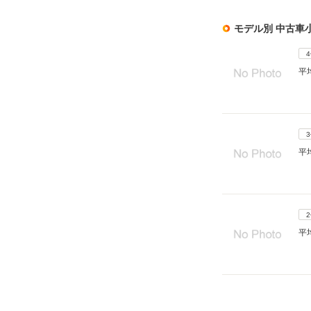
モデル別 中古車
平
平
平