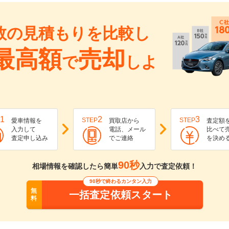
数の見積もりを比較し
最高額
売却
で
しよ
1
2
3
STEP
STEP
愛車情報を
買取店から
査定額
入力して
電話、メール
比べて
査定申し込み
でご連絡
を決め
90秒
相場情報を確認したら簡単
入力で査定依頼！
90秒で終わるカンタン入力
無
一括査定依頼スタート
料