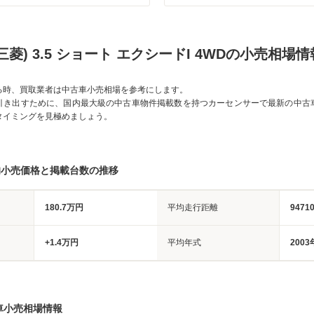
三菱) 3.5 ショート エクシードI 4WDの小売相場情
る時、買取業者は中古車小売相場を参考にします。
引き出すために、国内最大級の中古車物件掲載数を持つカーセンサーで最新の中古
タイミングを見極めましょう。
均小売価格と掲載台数の推移
180.7万円
平均走行距離
9471
+1.4万円
平均年式
2003
車小売相場情報