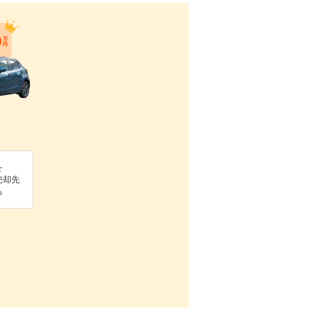
を
売却先
る