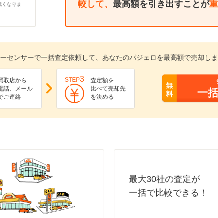
較して、
最高額を引き出すことが
重
低くなりま
ーセンサーで一括査定依頼して、あなたのパジェロを最高額で売却しま
3
STEP
買取店から
査定額を
無
電話、メール
比べて売却先
一
料
でご連絡
を決める
最大30社の査定が
一括で比較できる！