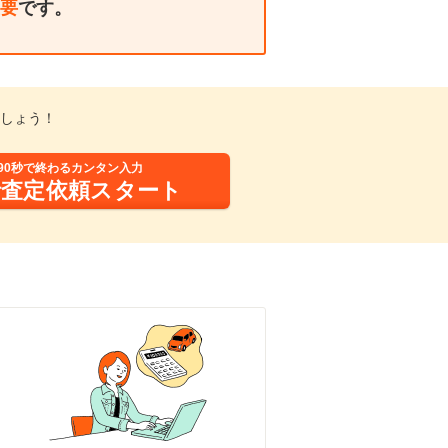
要
です。
しょう！
90秒で終わるカンタン入力
括査定依頼スタート