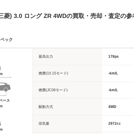
三菱) 3.0 ロング ZR 4WDの買取・売却・査定の
スペック
最高出力
178ps
長
燃費(10.15モード)
-km/L
1m
燃費(JC08モード)
-km/L
ベース
8m
駆動方式
4WD
排気量
2972cc
高
7m