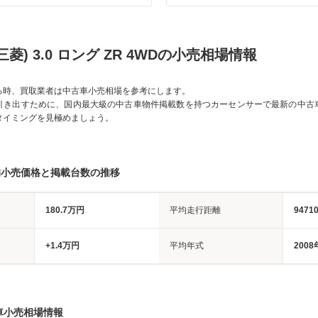
菱) 3.0 ロング ZR 4WDの小売相場情報
る時、買取業者は中古車小売相場を参考にします。
引き出すために、国内最大級の中古車物件掲載数を持つカーセンサーで最新の中古
タイミングを見極めましょう。
均小売価格と掲載台数の推移
180.7万円
平均走行距離
9471
+1.4万円
平均年式
2008
車小売相場情報