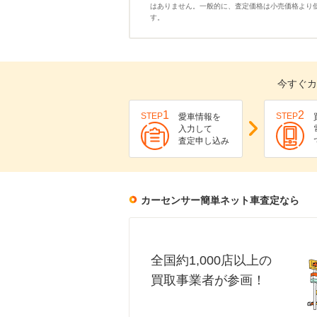
はありません。一般的に、査定価格は小売価格より
す。
今すぐカ
1
2
STEP
STEP
愛車情報を
入力して
査定申し込み
カーセンサー簡単ネット車査定なら
全国約1,000店以上の
買取事業者が参画！