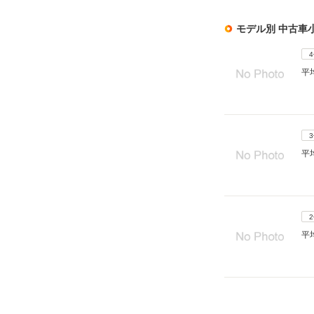
モデル別 中古車
平
平
平