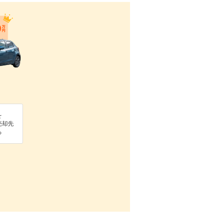
を
売却先
る