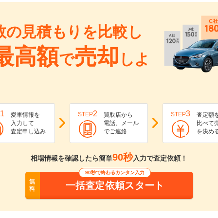
数の見積もりを比較し
最高額
売却
で
しよ
1
2
3
STEP
STEP
愛車情報を
買取店から
査定額
入力して
電話、メール
比べて
査定申し込み
でご連絡
を決め
90秒
相場情報を確認したら簡単
入力で査定依頼！
90秒で終わるカンタン入力
無
一括査定依頼スタート
料