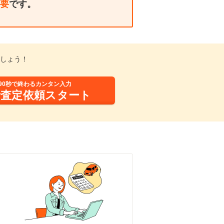
要
です。
しょう！
90秒で終わるカンタン入力
括査定依頼スタート