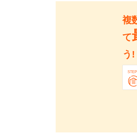
複
て
う!
STEP