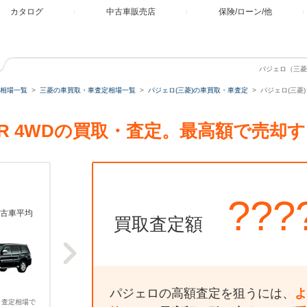
カタログ
中古車販売店
保険/ローン/他
パジェロ（三菱）
相場一覧
三菱の車買取・車査定相場一覧
パジェロ(三菱)の車買取・車査定
パジェロ(三菱)
 ZR 4WDの買取・査定。最高額で売却
???
古車平均
買取査定額
パジェロの高額査定を狙うには、
よ
、査定相場で