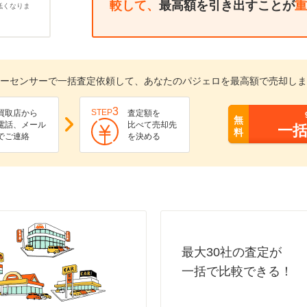
較して、
最高額を引き出すことが
重
低くなりま
ーセンサーで一括査定依頼して、あなたのパジェロを最高額で売却しま
3
STEP
買取店から
査定額を
無
電話、メール
比べて売却先
一
料
でご連絡
を決める
最大30社の査定が
一括で比較できる！