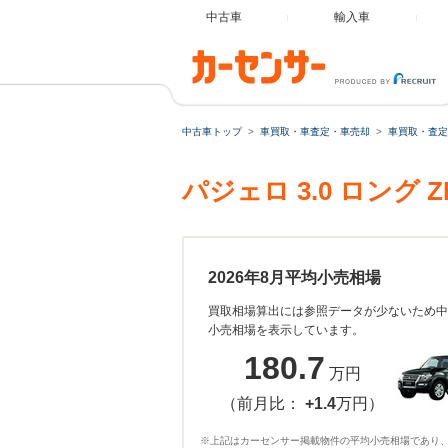
中古車
輸入車
中古車トップ
車買取・車査定・車売却
車買取・査定
パジェロ 3.0 ロング
2026年8月平均小売相場
買取相場算出には参照データが少ないため中
小売相場を表示しています。
180.7
万円
（前月比：
+1.4
万円）
※上記はカーセンサー掲載物件の平均小売相場であり