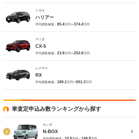
トヨタ
ハリアー
85.4
374.4
平均買取相場：
万円〜
万円
マツダ
CX-5
23.9
252.8
平均買取相場：
万円〜
万円
レクサス
RX
180.1
651.3
平均買取相場：
万円〜
万円
車査定申込み数ランキングから探す
ホンダ
N-BOX
1
10.8
148.8
平均買取相場：
万円～
万円