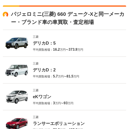
パジェロミニ(三菱) 660 デューク-Xと同一メーカ
ー・ブランド車の車買取・査定相場
三菱
デリカD：5
16.2
373.9
平均買取相場：
万円〜
万円
三菱
デリカD：2
5.7
81.5
平均買取相場：
万円〜
万円
三菱
eKワゴン
3
93
平均買取相場：
万円〜
万円
三菱
ランサーエボリューション