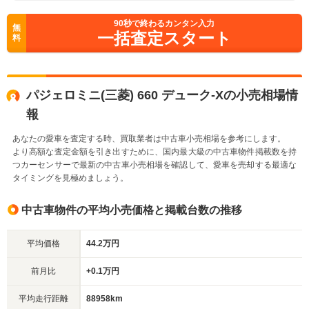
90
秒で終わるカンタン入力
無
一括査定スタート
料
パジェロミニ(三菱) 660 デューク-Xの小売相場情
報
あなたの愛車を査定する時、買取業者は中古車小売相場を参考にします。
より高額な査定金額を引き出すために、国内最大級の中古車物件掲載数を持
つカーセンサーで最新の中古車小売相場を確認して、愛車を売却する最適な
タイミングを見極めましょう。
中古車物件の平均小売価格と掲載台数の推移
平均価格
44.2万円
前月比
+0.1万円
平均走行距離
88958km