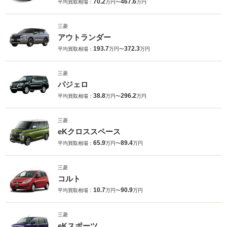
70.2
467.6
平均買取相場：
万円〜
万円
三菱
アウトランダー
193.7
372.3
平均買取相場：
万円〜
万円
三菱
パジェロ
38.8
296.2
平均買取相場：
万円〜
万円
三菱
eKクロススペース
65.9
89.4
平均買取相場：
万円〜
万円
三菱
コルト
10.7
90.9
平均買取相場：
万円〜
万円
三菱
eKスポーツ