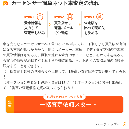
カーセンサー簡単ネット車査定の流れ
1
2
3
STEP
STEP
STEP
愛車情報を
買取店から
査定額を
入力して
電話､メール
比べて売却先
査定申し込み
でご連絡
を決める
車を売るならカーセンサーへ！選べる2つの売却方法！下取りより買取額が高価
になる方法が見つかるかも！他にもメーカー、車種、ボディタイプ別の中古車
の買取情報はもちろん、買取の流れや査定のポイントなど、初めて車を売る方
も安心の情報が満載です！五十音や都道府県から、お近くの買取店舗の情報を
紹介することもできます。
【一括査定】数社の見積もりを比較して、1番高い査定価格で買い取ってもらお
う！
【オークション型査定】連絡・査定は1社だけ！オークションにお任せ出品し
て、1番高い査定価格で買い取ってもらおう！
90秒で終わるカンタン入力
無
一括査定依頼スタート
料
ページトップへ