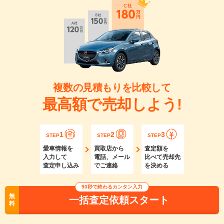
複数の見積もりを比較して
最高額で売却しよう!
1
2
3
STEP
STEP
STEP
愛車情報を
買取店から
査定額を
入力して
電話、メール
比べて売却先
査定申し込み
でご連絡
を決める
90秒で終わるカンタン入力
無
一括査定依頼スタート
料