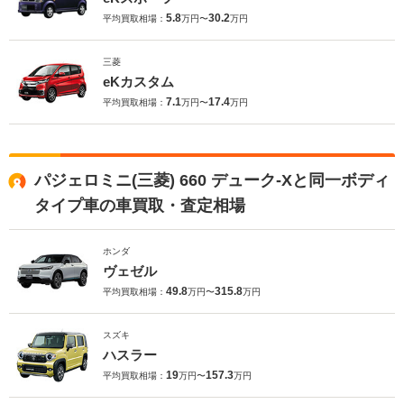
5.8
30.2
平均買取相場：
万円〜
万円
三菱
eKカスタム
7.1
17.4
平均買取相場：
万円〜
万円
パジェロミニ(三菱) 660 デューク-Xと同一ボディ
タイプ車の車買取・査定相場
ホンダ
ヴェゼル
49.8
315.8
平均買取相場：
万円〜
万円
スズキ
ハスラー
19
157.3
平均買取相場：
万円〜
万円