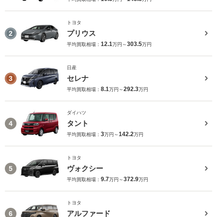
トヨタ
プリウス
2
12.1
303.5
平均買取相場：
万円～
万円
日産
セレナ
3
8.1
292.3
平均買取相場：
万円～
万円
ダイハツ
タント
4
3
142.2
平均買取相場：
万円～
万円
トヨタ
ヴォクシー
5
9.7
372.9
平均買取相場：
万円～
万円
トヨタ
アルファード
6