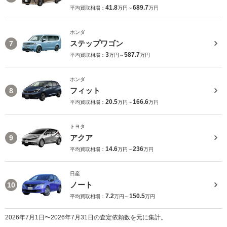
41.8
689.7
平均買取相場：
万円～
万円
ホンダ
ステップワゴン
7
3
587.7
平均買取相場：
万円～
万円
ホンダ
フィット
8
20.5
166.6
平均買取相場：
万円～
万円
トヨタ
アクア
9
14.6
236
平均買取相場：
万円～
万円
日産
ノート
10
7.2
150.5
平均買取相場：
万円～
万円
2026年7月1日〜2026年7月31日の査定依頼数を元に集計。