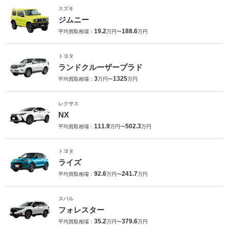
スズキ
ジムニー
19.2
188.6
平均買取相場：
万円〜
万円
トヨタ
ランドクルーザープラド
3
1325
平均買取相場：
万円〜
万円
レクサス
NX
111.9
502.3
平均買取相場：
万円〜
万円
トヨタ
ライズ
92.6
241.7
平均買取相場：
万円〜
万円
スバル
フォレスター
35.2
379.6
平均買取相場：
万円〜
万円