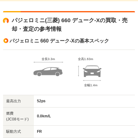
パジェロミニ(三菱) 660 デューク-Xの買取・売
却・査定の参考情報
パジェロミニ 660 デューク-Xの基本スペック
全長3.3m
全高1.63m
全幅1.4m
最高出力
52ps
燃費
0.0km/L
(JC08モード)
駆動方式
FR