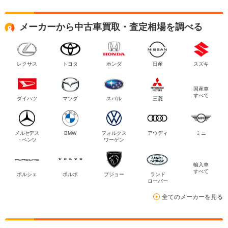
メーカーから中古車買取・査定相場を調べる
レクサス
トヨタ
ホンダ
日産
スズキ
国産車
すべて
ダイハツ
マツダ
スバル
三菱
メルセデス
BMW
フォルクス
アウディ
ミニ
・ベンツ
ワーゲン
輸入車
すべて
ポルシェ
ボルボ
プジョー
ランド
ローバー
全てのメーカーを見る