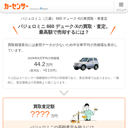
メニュー
パジェロミニ（三菱） 660 デューク-Xの車買取・車査定
パジェロミニ 660 デューク-Xの買取・査定。
最高額で売却するには？
買取相場算出には参照データが少ないため中古車平均小売相場を表示し
ています。
2026年8月平均小売相場
44.2
万円
+0.1
（前月比：
万円）
※上記はカーセンサー掲載物件の平均小売相場であり、査定相場ではありません。一般
的に、査定価格は小売価格より低くなります。
買取査定額
????
万円
パジェロミニの高額査定を狙うには、