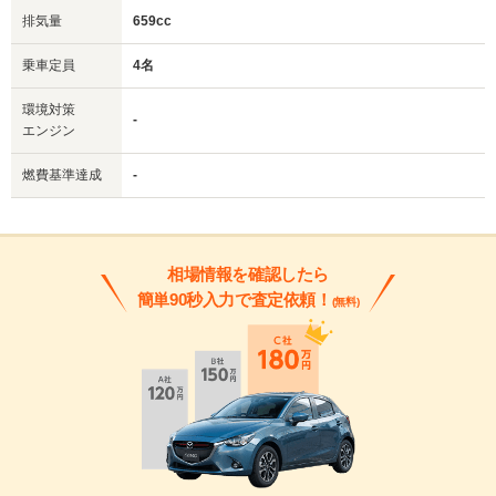
排気量
659cc
乗車定員
4名
環境対策
-
エンジン
燃費基準達成
-
相場情報を確認したら
簡単90秒入力で査定依頼！
(無料)