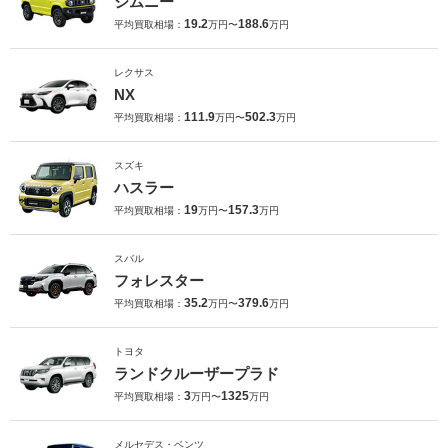
ジムニー
19.2
188.6
平均買取相場：
万円〜
万円
レクサス
NX
111.9
502.3
平均買取相場：
万円〜
万円
スズキ
ハスラー
19
157.3
平均買取相場：
万円〜
万円
スバル
フォレスター
35.2
379.6
平均買取相場：
万円〜
万円
トヨタ
ランドクルーザープラド
3
1325
平均買取相場：
万円〜
万円
メルセデス・ベンツ