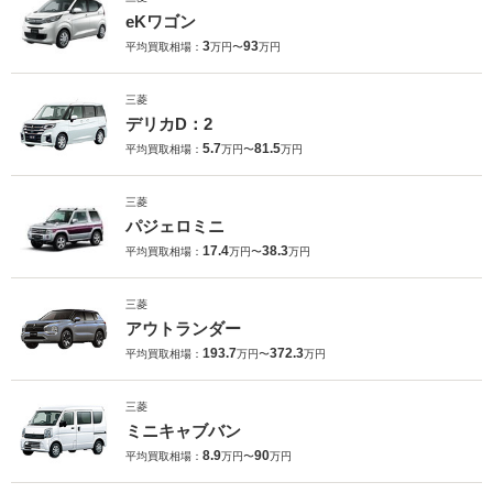
eKワゴン
3
93
平均買取相場：
万円〜
万円
三菱
デリカD：2
5.7
81.5
平均買取相場：
万円〜
万円
三菱
パジェロミニ
17.4
38.3
平均買取相場：
万円〜
万円
三菱
アウトランダー
193.7
372.3
平均買取相場：
万円〜
万円
三菱
ミニキャブバン
8.9
90
平均買取相場：
万円〜
万円