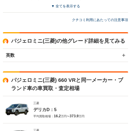
たです。
▼ 全てを表示する
クチコミ利用にあたっての注意事項
パジェロミニ(三菱)の他グレード詳細を見てみる
英数
パジェロミニ(三菱) 660 VRと同一メーカー・ブ
ランド車の車買取・査定相場
三菱
デリカD：5
16.2
373.9
平均買取相場：
万円〜
万円
三菱