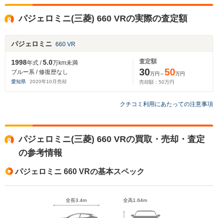
パジェロミニ(三菱) 660 VRの実際の査定額
パジェロミニ
660 VR
査定額
1998
5.0
年式 /
万km未満
30
50
ブルー系 / 修復歴なし
万円～
万円
愛知県
2020
年
10
月売却
売却額：
50
万円
クチコミ利用にあたっての注意事項
パジェロミニ(三菱) 660 VRの買取・売却・査定
の参考情報
パジェロミニ 660 VRの基本スペック
全長3.4m
全高1.64m