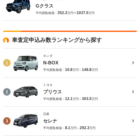
Gクラス
352.3
1037.5
平均買取相場：
万円〜
万円
車査定申込み数ランキングから探す
ホンダ
N-BOX
1
10.8
148.8
平均買取相場：
万円～
万円
トヨタ
プリウス
2
12.1
303.5
平均買取相場：
万円～
万円
日産
セレナ
3
8.1
292.3
平均買取相場：
万円～
万円