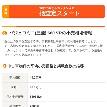
90
秒で終わるカンタン入力
無
一括査定スタート
料
パジェロミニ(三菱) 660 VRの小売相場情報
あなたの愛車を査定する時、買取業者は中古車小売相場を参考にします。
より高額な査定金額を引き出すために、国内最大級の中古車物件掲載数を持
つカーセンサーで最新の中古車小売相場を確認して、愛車を売却する最適な
タイミングを見極めましょう。
中古車物件の平均小売価格と掲載台数の推移
平均価格
44.2万円
前月比
+0.1万円
平均走行距離
88958km
平均年式
2005年