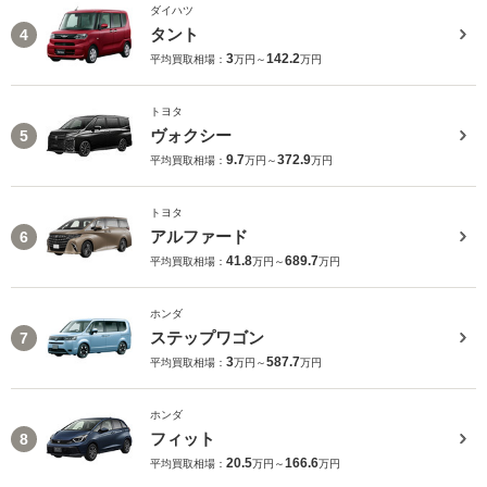
ダイハツ
タント
4
3
142.2
平均買取相場：
万円～
万円
トヨタ
ヴォクシー
5
9.7
372.9
平均買取相場：
万円～
万円
トヨタ
アルファード
6
41.8
689.7
平均買取相場：
万円～
万円
ホンダ
ステップワゴン
7
3
587.7
平均買取相場：
万円～
万円
ホンダ
フィット
8
20.5
166.6
平均買取相場：
万円～
万円