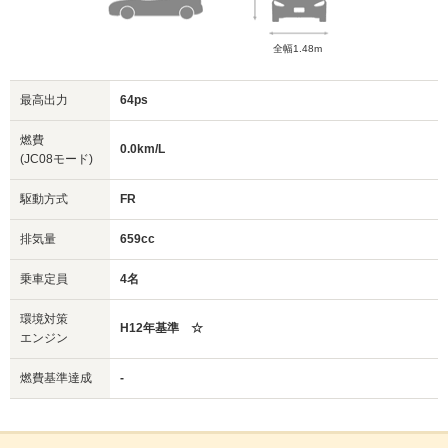
全幅1.48m
最高出力
64ps
燃費
0.0km/L
(JC08モード)
駆動方式
FR
排気量
659cc
乗車定員
4名
環境対策
H12年基準 ☆
エンジン
燃費基準達成
-