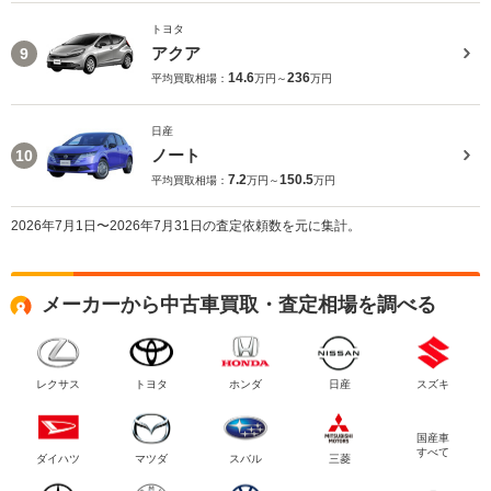
トヨタ
アクア
9
14.6
236
平均買取相場：
万円～
万円
日産
ノート
10
7.2
150.5
平均買取相場：
万円～
万円
2026年7月1日〜2026年7月31日の査定依頼数を元に集計。
メーカーから中古車買取・査定相場を調べる
レクサス
トヨタ
ホンダ
日産
スズキ
国産車
すべて
ダイハツ
マツダ
スバル
三菱