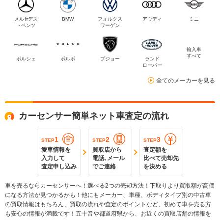
メルセデス
BMW
フォルクス
アウディ
ミニ
・ベンツ
ワーゲン
輸入車
すべて
ポルシェ
ボルボ
プジョー
ランド
ローバー
全てのメーカーを見る
カーセンサー簡単ネット車査定の流れ
1
2
3
STEP
STEP
STEP
愛車情報を
買取店から
査定額を
入力して
電話､メール
比べて売却先
査定申し込み
でご連絡
を決める
車を売るならカーセンサーへ！選べる2つの売却方法！下取りより買取額が高価
になる方法が見つかるかも！他にもメーカー、車種、ボディタイプ別の中古車
の買取情報はもちろん、買取の流れや査定のポイントなど、初めて車を売る方
も安心の情報が満載です！五十音や都道府県から、お近くの買取店舗の情報を