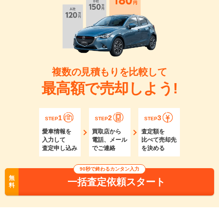
複数の見積もりを比較して
最高額で売却しよう!
1
2
3
STEP
STEP
STEP
愛車情報を
買取店から
査定額を
入力して
電話、メール
比べて売却先
査定申し込み
でご連絡
を決める
90秒で終わるカンタン入力
無
一括査定依頼スタート
料