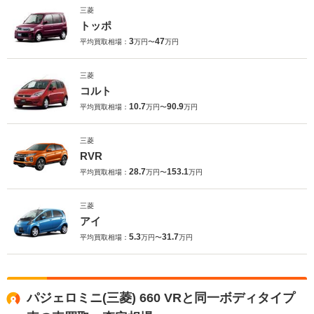
三菱
トッポ
3
47
平均買取相場：
万円〜
万円
三菱
コルト
10.7
90.9
平均買取相場：
万円〜
万円
三菱
RVR
28.7
153.1
平均買取相場：
万円〜
万円
三菱
アイ
5.3
31.7
平均買取相場：
万円〜
万円
パジェロミニ(三菱) 660 VRと同一ボディタイプ