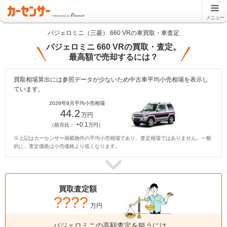
メニュー
パジェロミニ（三菱） 660 VRの車買取・車査定
パジェロミニ 660 VRの買取・査定。
最高額で売却するには？
買取相場算出には参照データが少ないため中古車平均小売相場を表示し
ています。
2026年8月平均小売相場
44.2
万円
+0.1
（前月比：
万円）
※上記はカーセンサー掲載物件の平均小売相場であり、査定相場ではありません。一般
的に、査定価格は小売価格より低くなります。
買取査定額
????
万円
パジェロミニの高額査定を狙うには、