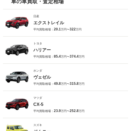
車の車買取・査定相場
日産
エクストレイル
20.1
322
平均買取相場：
万円〜
万円
トヨタ
ハリアー
85.4
374.4
平均買取相場：
万円〜
万円
ホンダ
ヴェゼル
49.8
315.8
平均買取相場：
万円〜
万円
マツダ
CX-5
23.9
252.8
平均買取相場：
万円〜
万円
スズキ