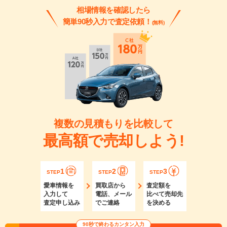
相場情報を確認したら
簡単90秒入力で査定依頼！
(無料)
複数の見積もりを比較して
最高額で売却しよう!
1
2
3
STEP
STEP
STEP
愛車情報を
買取店から
査定額を
入力して
電話、メール
比べて売却先
査定申し込み
でご連絡
を決める
90秒で終わるカンタン入力