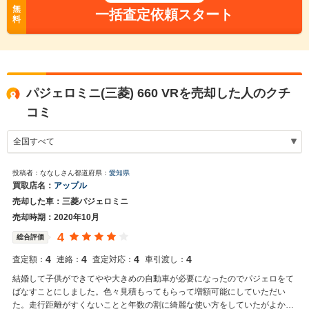
無
一括査定依頼スタート
料
パジェロミニ(三菱) 660 VRを売却した人のクチ
コミ
投稿者：ななしさん
都道府県：
愛知県
買取店名：
アップル
売却した車：三菱パジェロミニ
売却時期：2020年10月
4
総合評価
4
4
4
4
査定額：
連絡：
査定対応：
車引渡し：
結婚して子供ができてやや大きめの自動車が必要になったのでパジェロをて
ばなすことにしました。色々見積もってもらって増額可能にしていただい
た。走行距離がすくないことと年数の割に綺麗な使い方をしていたがよかっ