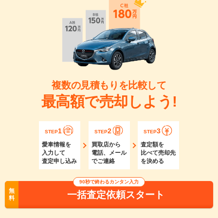
複数の見積もりを比較して
最高額で売却しよう!
1
2
3
STEP
STEP
STEP
愛車情報を
買取店から
査定額を
入力して
電話、メール
比べて売却先
査定申し込み
でご連絡
を決める
90秒で終わるカンタン入力
無
一括査定依頼スタート
料