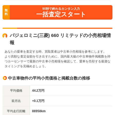
90
秒で終わるカンタン入力
無
一括査定スタート
料
パジェロミニ(三菱) 660 リミテッドの小売相場情
報
あなたの愛車を査定する時、買取業者は中古車小売相場を参考にします。
より高額な査定金額を引き出すために、国内最大級の中古車物件掲載数を持
つカーセンサーで最新の中古車小売相場を確認して、愛車を売却する最適な
タイミングを見極めましょう。
中古車物件の平均小売価格と掲載台数の推移
平均価格
44.2万円
前月比
+0.1万円
平均走行距離
88958km