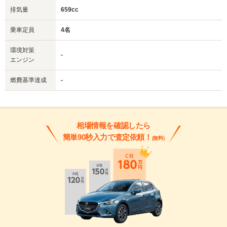
排気量
659cc
乗車定員
4名
環境対策
-
エンジン
燃費基準達成
-
相場情報を確認したら
簡単90秒入力で査定依頼！
(無料)