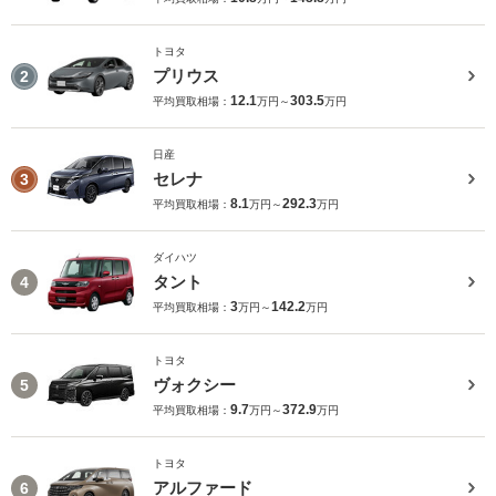
トヨタ
プリウス
2
12.1
303.5
平均買取相場：
万円～
万円
日産
セレナ
3
8.1
292.3
平均買取相場：
万円～
万円
ダイハツ
タント
4
3
142.2
平均買取相場：
万円～
万円
トヨタ
ヴォクシー
5
9.7
372.9
平均買取相場：
万円～
万円
トヨタ
アルファード
6