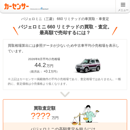
メニュー
パジェロミニ（三菱） 660 リミテッドの車買取・車査定
パジェロミニ 660 リミテッドの買取・査定。
最高額で売却するには？
買取相場算出には参照データが少ないため中古車平均小売相場を表示し
ています。
2026年8月平均小売相場
44.2
万円
+0.1
（前月比：
万円）
※上記はカーセンサー掲載物件の平均小売相場であり、査定相場ではありません。一般
的に、査定価格は小売価格より低くなります。
買取査定額
????
万円
パジェロミニの高額査定を狙うには、