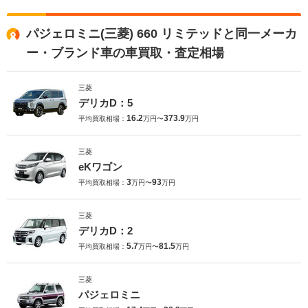
パジェロミニ(三菱) 660 リミテッドと同一メーカ
ー・ブランド車の車買取・査定相場
三菱
デリカD：5
16.2
373.9
平均買取相場：
万円〜
万円
三菱
eKワゴン
3
93
平均買取相場：
万円〜
万円
三菱
デリカD：2
5.7
81.5
平均買取相場：
万円〜
万円
三菱
パジェロミニ