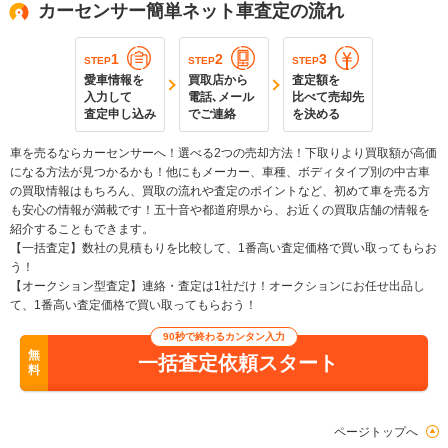
カーセンサー簡単ネット車査定の流れ
1
2
3
STEP
STEP
STEP
愛車情報を
買取店から
査定額を
入力して
電話､メール
比べて売却先
査定申し込み
でご連絡
を決める
車を売るならカーセンサーへ！選べる2つの売却方法！下取りより買取額が高価
になる方法が見つかるかも！他にもメーカー、車種、ボディタイプ別の中古車
の買取情報はもちろん、買取の流れや査定のポイントなど、初めて車を売る方
も安心の情報が満載です！五十音や都道府県から、お近くの買取店舗の情報を
紹介することもできます。
【一括査定】数社の見積もりを比較して、1番高い査定価格で買い取ってもらお
う！
【オークション型査定】連絡・査定は1社だけ！オークションにお任せ出品し
て、1番高い査定価格で買い取ってもらおう！
90秒で終わるカンタン入力
無
一括査定依頼スタート
料
ページトップへ