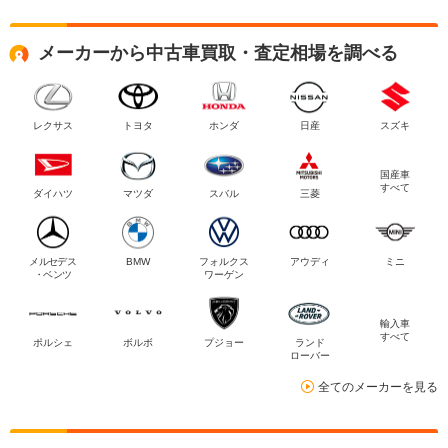
メーカーから中古車買取・査定相場を調べる
レクサス
トヨタ
ホンダ
日産
スズキ
国産車
すべて
ダイハツ
マツダ
スバル
三菱
メルセデス
BMW
フォルクス
アウディ
ミニ
・ベンツ
ワーゲン
輸入車
すべて
ポルシェ
ボルボ
プジョー
ランド
ローバー
全てのメーカーを見る