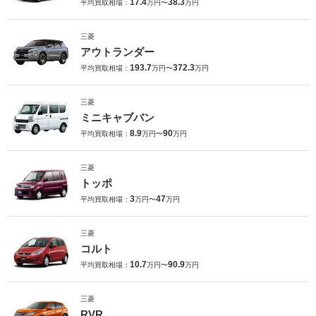
17.4
38.3
平均買取相場：
万円〜
万円
三菱
アウトランダー
193.7
372.3
平均買取相場：
万円〜
万円
三菱
ミニキャブバン
8.9
90
平均買取相場：
万円〜
万円
三菱
トッポ
3
47
平均買取相場：
万円〜
万円
三菱
コルト
10.7
90.9
平均買取相場：
万円〜
万円
三菱
RVR