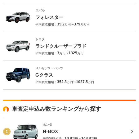
スバル
フォレスター
35.2
379.6
平均買取相場：
万円〜
万円
トヨタ
ランドクルーザープラド
3
1325
平均買取相場：
万円〜
万円
メルセデス・ベンツ
Gクラス
352.3
1037.5
平均買取相場：
万円〜
万円
車査定申込み数ランキングから探す
ホンダ
N-BOX
1
10.8
148.8
平均買取相場：
万円～
万円