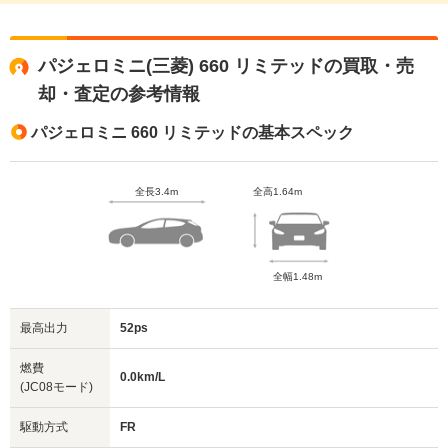
パジェロミニ(三菱) 660 リミテッドの買取・売
却・査定の参考情報
パジェロミニ 660 リミテッドの基本スペック
全長3.4m
全高1.64m
全幅1.48m
最高出力
52ps
燃費
0.0km/L
(JC08モード)
駆動方式
FR