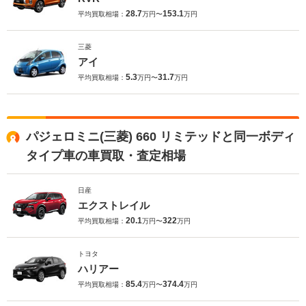
28.7
153.1
平均買取相場：
万円〜
万円
三菱
アイ
5.3
31.7
平均買取相場：
万円〜
万円
パジェロミニ(三菱) 660 リミテッドと同一ボディ
タイプ車の車買取・査定相場
日産
エクストレイル
20.1
322
平均買取相場：
万円〜
万円
トヨタ
ハリアー
85.4
374.4
平均買取相場：
万円〜
万円