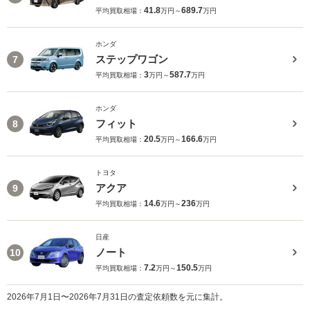
41.8
689.7
平均買取相場：
万円～
万円
ホンダ
ステップワゴン
7
3
587.7
平均買取相場：
万円～
万円
ホンダ
フィット
8
20.5
166.6
平均買取相場：
万円～
万円
トヨタ
アクア
9
14.6
236
平均買取相場：
万円～
万円
日産
ノート
10
7.2
150.5
平均買取相場：
万円～
万円
2026年7月1日〜2026年7月31日の査定依頼数を元に集計。