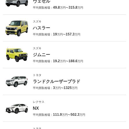
ヴェゼル
49.8
315.8
平均買取相場：
万円〜
万円
スズキ
ハスラー
19
157.3
平均買取相場：
万円〜
万円
スズキ
ジムニー
19.2
188.6
平均買取相場：
万円〜
万円
トヨタ
ランドクルーザープラド
3
1325
平均買取相場：
万円〜
万円
レクサス
NX
111.9
502.3
平均買取相場：
万円〜
万円
トヨタ