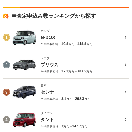
車査定申込み数ランキングから探す
ホンダ
N-BOX
1
10.8
148.8
平均買取相場：
万円～
万円
トヨタ
プリウス
2
12.1
303.5
平均買取相場：
万円～
万円
日産
セレナ
3
8.1
292.3
平均買取相場：
万円～
万円
ダイハツ
タント
4
3
142.2
平均買取相場：
万円～
万円