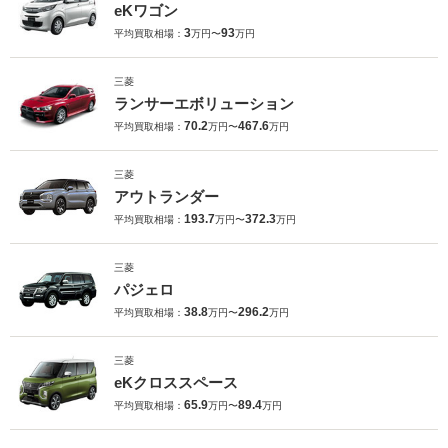
eKワゴン
3
93
平均買取相場：
万円〜
万円
三菱
ランサーエボリューション
70.2
467.6
平均買取相場：
万円〜
万円
三菱
アウトランダー
193.7
372.3
平均買取相場：
万円〜
万円
三菱
パジェロ
38.8
296.2
平均買取相場：
万円〜
万円
三菱
eKクロススペース
65.9
89.4
平均買取相場：
万円〜
万円