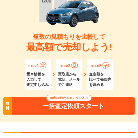
複数の見積もりを比較して
最高額で売却しよう!
1
2
3
STEP
STEP
STEP
愛車情報を
買取店から
査定額を
入力して
電話、メール
比べて売却先
査定申し込み
でご連絡
を決める
90秒で終わるカンタン入力
無
一括査定依頼スタート
料