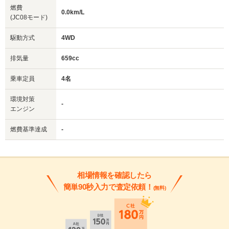
燃費
0.0km/L
(JC08モード)
駆動方式
4WD
排気量
659cc
乗車定員
4名
環境対策
-
エンジン
燃費基準達成
-
相場情報を確認したら
簡単90秒入力で査定依頼！
(無料)