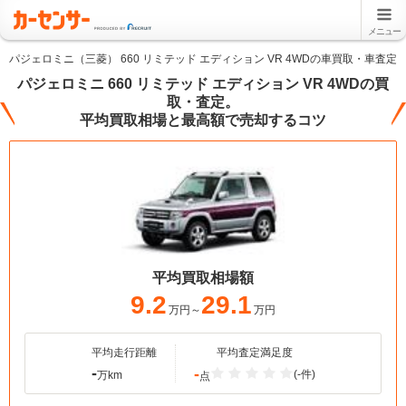
メニュー
パジェロミニ（三菱） 660 リミテッド エディション VR 4WDの車買取・車査定
パジェロミニ 660 リミテッド エディション VR 4WDの買
取・査定。
平均買取相場と最高額で売却するコツ
平均買取相場額
9.2
29.1
万円～
万円
平均走行距離
平均査定満足度
-
-
(-件)
万km
点