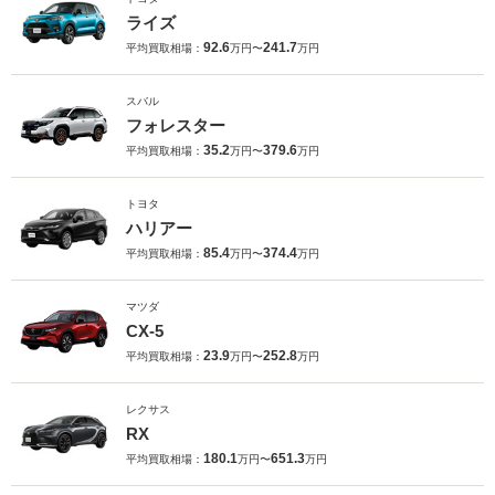
ライズ
92.6
241.7
平均買取相場：
万円〜
万円
スバル
フォレスター
35.2
379.6
平均買取相場：
万円〜
万円
トヨタ
ハリアー
85.4
374.4
平均買取相場：
万円〜
万円
マツダ
CX-5
23.9
252.8
平均買取相場：
万円〜
万円
レクサス
RX
180.1
651.3
平均買取相場：
万円〜
万円