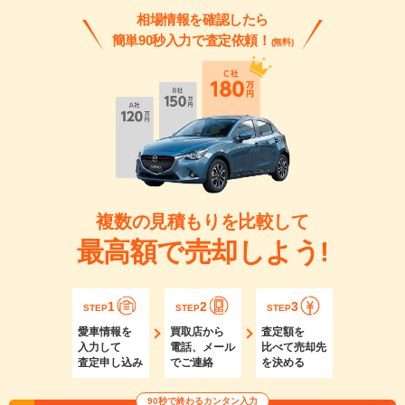
相場情報を確認したら
簡単90秒入力で査定依頼！
(無料)
複数の見積もりを比較して
最高額で売却しよう!
1
2
3
STEP
STEP
STEP
愛車情報を
買取店から
査定額を
入力して
電話、メール
比べて売却先
査定申し込み
でご連絡
を決める
90秒で終わるカンタン入力