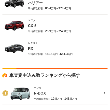
ハリアー
85.4
374.4
平均買取相場：
万円〜
万円
マツダ
CX-5
23.9
252.8
平均買取相場：
万円〜
万円
レクサス
RX
180.1
651.3
平均買取相場：
万円〜
万円
車査定申込み数ランキングから探す
ホンダ
N-BOX
1
10.8
148.8
平均買取相場：
万円～
万円