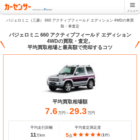
メニュー
パジェロミニ（三菱） 660 アクティブフィールド エディション 4WDの車買
取・車査定
パジェロミニ 660 アクティブフィールド エディション
4WDの買取・査定。
平均買取相場と最高額で売却するコツ
平均買取相場額
7.6
29.3
万円～
万円
平均走行距離
平均査定満足度
11
5
(
1
件)
万km
点