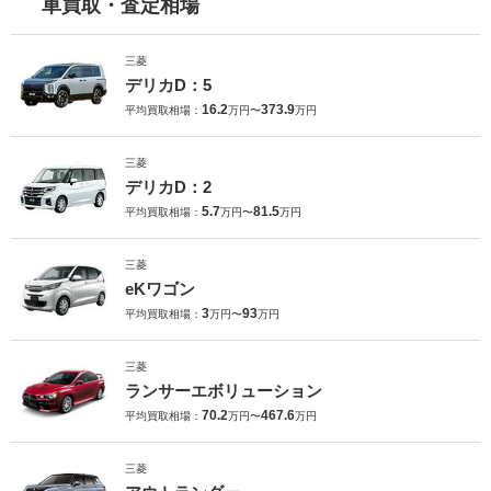
車買取・査定相場
三菱
デリカD：5
16.2
373.9
平均買取相場：
万円〜
万円
三菱
デリカD：2
5.7
81.5
平均買取相場：
万円〜
万円
三菱
eKワゴン
3
93
平均買取相場：
万円〜
万円
三菱
ランサーエボリューション
70.2
467.6
平均買取相場：
万円〜
万円
三菱