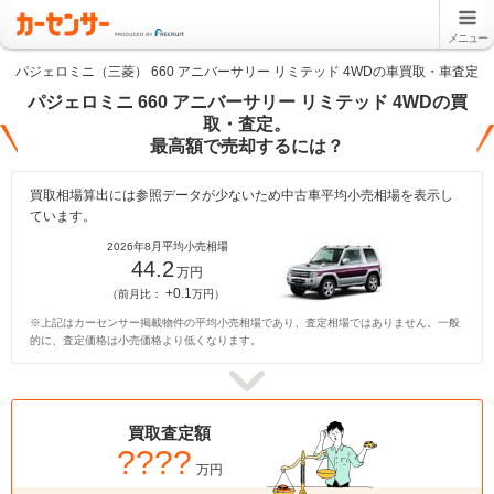
メニュー
パジェロミニ（三菱） 660 アニバーサリー リミテッド 4WDの車買取・車査定
パジェロミニ 660 アニバーサリー リミテッド 4WDの買
取・査定。
最高額で売却するには？
買取相場算出には参照データが少ないため中古車平均小売相場を表示し
ています。
2026年8月平均小売相場
44.2
万円
+0.1
（前月比：
万円）
※上記はカーセンサー掲載物件の平均小売相場であり、査定相場ではありません。一般
的に、査定価格は小売価格より低くなります。
買取査定額
????
万円