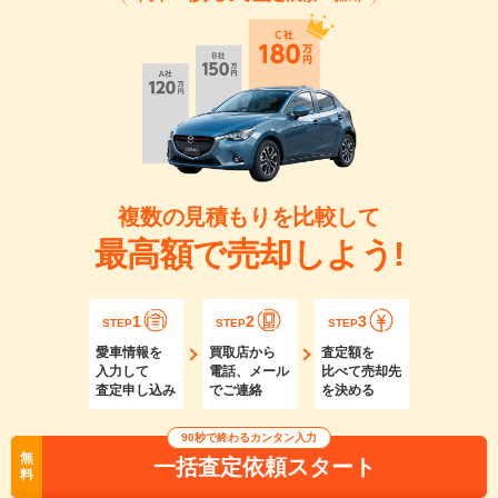
複数の見積もりを比較して
最高額で売却しよう!
1
2
3
STEP
STEP
STEP
愛車情報を
買取店から
査定額を
入力して
電話、メール
比べて売却先
査定申し込み
でご連絡
を決める
90秒で終わるカンタン入力
無
一括査定依頼スタート
料