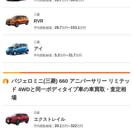
10.7
90.9
平均買取相場：
万円〜
万円
三菱
RVR
28.7
153.1
平均買取相場：
万円〜
万円
三菱
アイ
5.3
31.7
平均買取相場：
万円〜
万円
パジェロミニ(三菱) 660 アニバーサリー リミテッ
ド 4WDと同一ボディタイプ車の車買取・査定相
場
日産
エクストレイル
20.1
322
平均買取相場：
万円〜
万円