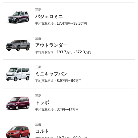
三菱
パジェロミニ
17.4
38.3
平均買取相場：
万円〜
万円
三菱
アウトランダー
193.7
372.3
平均買取相場：
万円〜
万円
三菱
ミニキャブバン
8.9
90
平均買取相場：
万円〜
万円
三菱
トッポ
3
47
平均買取相場：
万円〜
万円
三菱
コルト