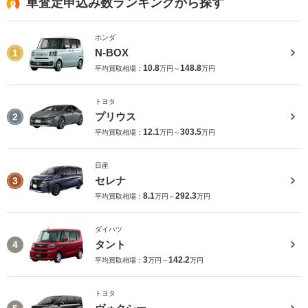
車査定申込み数ランキングから探す
ホンダ
N-BOX
1
10.8
148.8
平均買取相場：
万円～
万円
トヨタ
プリウス
2
12.1
303.5
平均買取相場：
万円～
万円
日産
セレナ
3
8.1
292.3
平均買取相場：
万円～
万円
ダイハツ
タント
4
3
142.2
平均買取相場：
万円～
万円
トヨタ