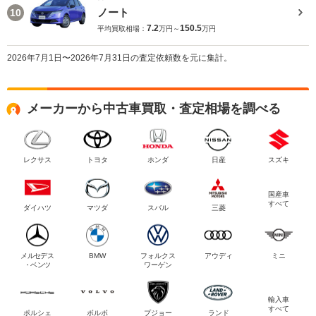
ノート
10
7.2
150.5
平均買取相場：
万円～
万円
2026年7月1日〜2026年7月31日の査定依頼数を元に集計。
メーカーから中古車買取・査定相場を調べる
レクサス
トヨタ
ホンダ
日産
スズキ
国産車
すべて
ダイハツ
マツダ
スバル
三菱
メルセデス
BMW
フォルクス
アウディ
ミニ
・ベンツ
ワーゲン
輸入車
すべて
ポルシェ
ボルボ
プジョー
ランド