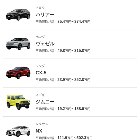
トヨタ
ハリアー
85.4
374.4
平均買取相場：
万円〜
万円
ホンダ
ヴェゼル
49.8
315.8
平均買取相場：
万円〜
万円
マツダ
CX-5
23.9
252.8
平均買取相場：
万円〜
万円
スズキ
ジムニー
19.2
188.6
平均買取相場：
万円〜
万円
レクサス
NX
111.9
502.3
平均買取相場：
万円〜
万円