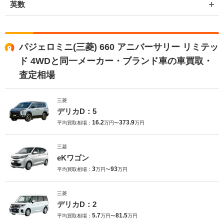
英数
パジェロミニ(三菱) 660 アニバーサリー リミテッ
ド 4WDと同一メーカー・ブランド車の車買取・
査定相場
三菱
デリカD：5
16.2
373.9
平均買取相場：
万円〜
万円
三菱
eKワゴン
3
93
平均買取相場：
万円〜
万円
三菱
デリカD：2
5.7
81.5
平均買取相場：
万円〜
万円