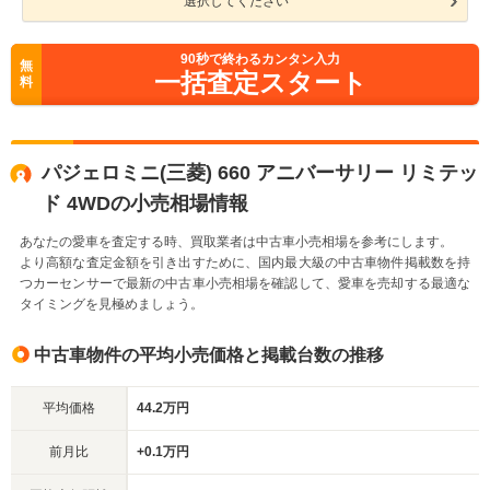
選択してください
90
秒で終わるカンタン入力
無
一括査定スタート
料
パジェロミニ(三菱) 660 アニバーサリー リミテッ
ド 4WDの小売相場情報
あなたの愛車を査定する時、買取業者は中古車小売相場を参考にします。
より高額な査定金額を引き出すために、国内最大級の中古車物件掲載数を持
つカーセンサーで最新の中古車小売相場を確認して、愛車を売却する最適な
タイミングを見極めましょう。
中古車物件の平均小売価格と掲載台数の推移
平均価格
44.2万円
前月比
+0.1万円