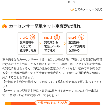
ローバー
全てのメーカーを見る
カーセンサー簡単ネット車査定の流れ
1
2
3
STEP
STEP
STEP
愛車情報を
買取店から
査定額を
入力して
電話､メール
比べて売却先
査定申し込み
でご連絡
を決める
車を売るならカーセンサーへ！選べる2つの売却方法！下取りより買取額が高価
になる方法が見つかるかも！他にもメーカー、車種、ボディタイプ別の中古車
の買取情報はもちろん、買取の流れや査定のポイントなど、初めて車を売る方
も安心の情報が満載です！五十音や都道府県から、お近くの買取店舗の情報を
紹介することもできます。
【一括査定】数社の見積もりを比較して、1番高い査定価格で買い取ってもらお
う！
【オークション型査定】連絡・査定は1社だけ！オークションにお任せ出品し
て、1番高い査定価格で買い取ってもらおう！
90秒で終わるカンタン入力