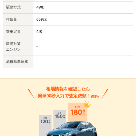
駆動方式
4WD
排気量
659cc
乗車定員
4名
環境対策
-
エンジン
燃費基準達成
-
相場情報を確認したら
簡単90秒入力で査定依頼！
(無料)