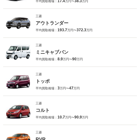
17.4
38.3
平均買取相場：
万円〜
万円
三菱
アウトランダー
193.7
372.3
平均買取相場：
万円〜
万円
三菱
ミニキャブバン
8.9
90
平均買取相場：
万円〜
万円
三菱
トッポ
3
47
平均買取相場：
万円〜
万円
三菱
コルト
10.7
90.9
平均買取相場：
万円〜
万円
三菱
RVR