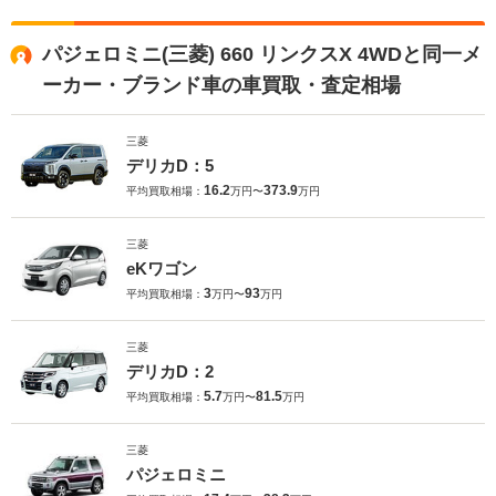
パジェロミニ(三菱) 660 リンクスX 4WDと同一メ
ーカー・ブランド車の車買取・査定相場
三菱
デリカD：5
16.2
373.9
平均買取相場：
万円〜
万円
三菱
eKワゴン
3
93
平均買取相場：
万円〜
万円
三菱
デリカD：2
5.7
81.5
平均買取相場：
万円〜
万円
三菱
パジェロミニ