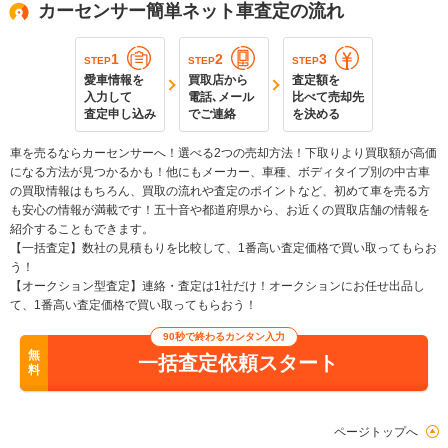
カーセンサー簡単ネット車査定の流れ
1
2
3
STEP
STEP
STEP
愛車情報を
買取店から
査定額を
入力して
電話､メール
比べて売却先
査定申し込み
でご連絡
を決める
車を売るならカーセンサーへ！選べる2つの売却方法！下取りより買取額が高価
になる方法が見つかるかも！他にもメーカー、車種、ボディタイプ別の中古車
の買取情報はもちろん、買取の流れや査定のポイントなど、初めて車を売る方
も安心の情報が満載です！五十音や都道府県から、お近くの買取店舗の情報を
紹介することもできます。
【一括査定】数社の見積もりを比較して、1番高い査定価格で買い取ってもらお
う！
【オークション型査定】連絡・査定は1社だけ！オークションにお任せ出品し
て、1番高い査定価格で買い取ってもらおう！
90秒で終わるカンタン入力
無
一括査定依頼スタート
料
ページトップへ