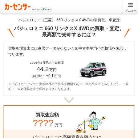
メニュー
パジェロミニ（三菱） 660 リンクスX 4WDの車買取・車査定
パジェロミニ 660 リンクスX 4WDの買取・査定。
最高額で売却するには？
買取相場算出には参照データが少ないため中古車平均小売相場を表示し
ています。
2026年8月平均小売相場
44.2
万円
+0.1
（前月比：
万円）
※上記はカーセンサー掲載物件の平均小売相場であり、査定相場ではありません。一般
的に、査定価格は小売価格より低くなります。
買取査定額
????
万円
パジェロミニの高額査定を狙うには、