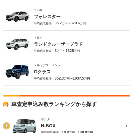
スバル
フォレスター
35.2
379.6
平均買取相場：
万円〜
万円
トヨタ
ランドクルーザープラド
3
1325
平均買取相場：
万円〜
万円
メルセデス・ベンツ
Gクラス
352.3
1037.5
平均買取相場：
万円〜
万円
車査定申込み数ランキングから探す
ホンダ
N-BOX
1
10.8
148.8
平均買取相場：
万円～
万円