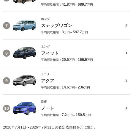
41.8
689.7
平均買取相場：
万円～
万円
ホンダ
ステップワゴン
7
3
587.7
平均買取相場：
万円～
万円
ホンダ
フィット
8
20.5
166.6
平均買取相場：
万円～
万円
トヨタ
アクア
9
14.6
236
平均買取相場：
万円～
万円
日産
ノート
10
7.2
150.5
平均買取相場：
万円～
万円
2026年7月1日〜2026年7月31日の査定依頼数を元に集計。