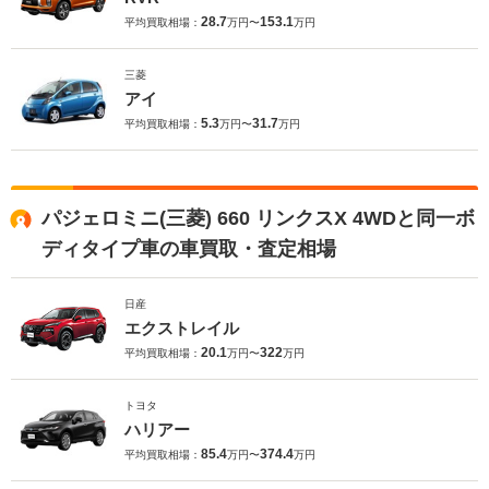
28.7
153.1
平均買取相場：
万円〜
万円
三菱
アイ
5.3
31.7
平均買取相場：
万円〜
万円
パジェロミニ(三菱) 660 リンクスX 4WDと同一ボ
ディタイプ車の車買取・査定相場
日産
エクストレイル
20.1
322
平均買取相場：
万円〜
万円
トヨタ
ハリアー
85.4
374.4
平均買取相場：
万円〜
万円