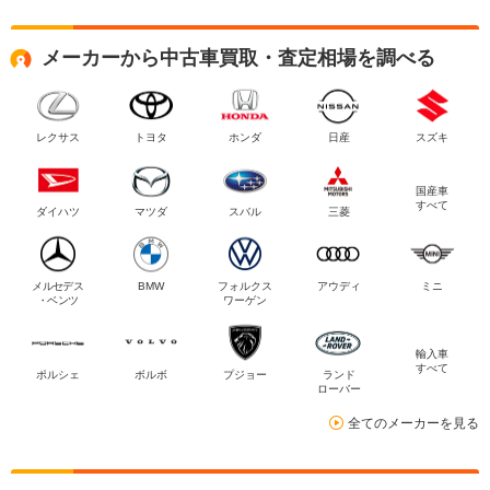
メーカーから中古車買取・査定相場を調べる
レクサス
トヨタ
ホンダ
日産
スズキ
国産車
すべて
ダイハツ
マツダ
スバル
三菱
メルセデス
BMW
フォルクス
アウディ
ミニ
・ベンツ
ワーゲン
輸入車
すべて
ポルシェ
ボルボ
プジョー
ランド
ローバー
全てのメーカーを見る