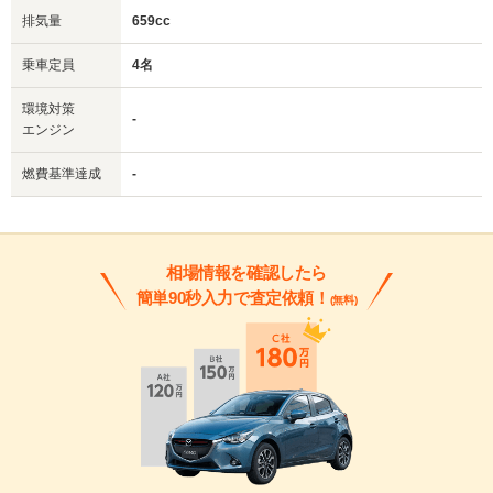
排気量
659cc
乗車定員
4名
環境対策
-
エンジン
燃費基準達成
-
相場情報を確認したら
簡単90秒入力で査定依頼！
(無料)