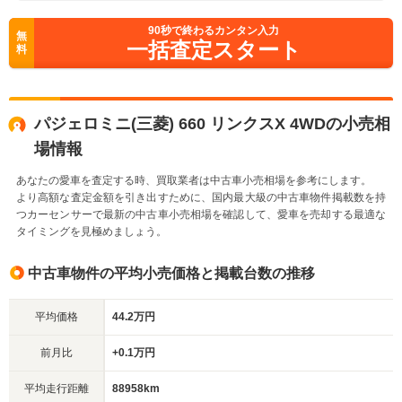
90
秒で終わるカンタン入力
無
一括査定スタート
料
パジェロミニ(三菱) 660 リンクスX 4WDの小売相
場情報
あなたの愛車を査定する時、買取業者は中古車小売相場を参考にします。
より高額な査定金額を引き出すために、国内最大級の中古車物件掲載数を持
つカーセンサーで最新の中古車小売相場を確認して、愛車を売却する最適な
タイミングを見極めましょう。
中古車物件の平均小売価格と掲載台数の推移
平均価格
44.2万円
前月比
+0.1万円
平均走行距離
88958km