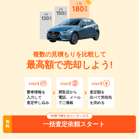
複数の見積もりを比較して
最高額で売却しよう!
1
2
3
STEP
STEP
STEP
愛車情報を
買取店から
査定額を
入力して
電話、メール
比べて売却先
査定申し込み
でご連絡
を決める
90秒で終わるカンタン入力
無
一括査定依頼スタート
料