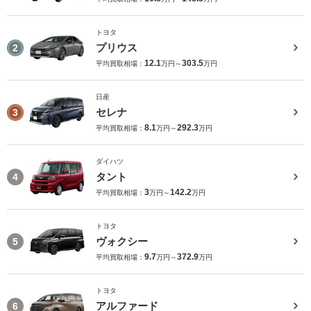
トヨタ
プリウス
2
12.1
303.5
平均買取相場：
万円～
万円
日産
セレナ
3
8.1
292.3
平均買取相場：
万円～
万円
ダイハツ
タント
4
3
142.2
平均買取相場：
万円～
万円
トヨタ
ヴォクシー
5
9.7
372.9
平均買取相場：
万円～
万円
トヨタ
アルファード
6