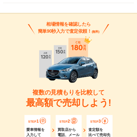
相場情報を確認したら
簡単90秒入力で査定依頼！
(無料)
複数の見積もりを比較して
最高額で売却しよう!
1
2
3
STEP
STEP
STEP
愛車情報を
買取店から
査定額を
入力して
電話、メール
比べて売却先