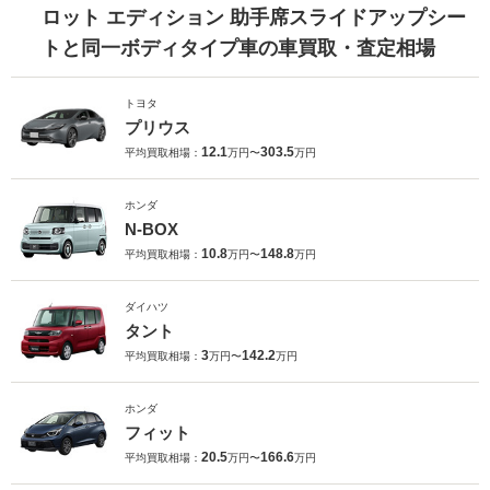
ロット エディション 助手席スライドアップシー
トと同一ボディタイプ車の車買取・査定相場
トヨタ
プリウス
12.1
303.5
平均買取相場：
万円〜
万円
ホンダ
N-BOX
10.8
148.8
平均買取相場：
万円〜
万円
ダイハツ
タント
3
142.2
平均買取相場：
万円〜
万円
ホンダ
フィット
20.5
166.6
平均買取相場：
万円〜
万円