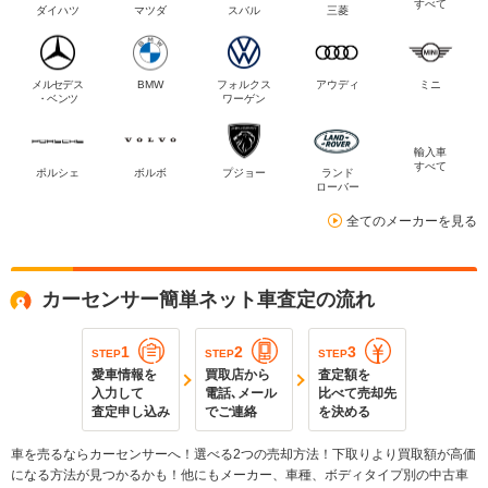
すべて
ダイハツ
マツダ
スバル
三菱
メルセデス
BMW
フォルクス
アウディ
ミニ
・ベンツ
ワーゲン
輸入車
すべて
ポルシェ
ボルボ
プジョー
ランド
ローバー
全てのメーカーを見る
カーセンサー簡単ネット車査定の流れ
1
2
3
STEP
STEP
STEP
愛車情報を
買取店から
査定額を
入力して
電話､メール
比べて売却先
査定申し込み
でご連絡
を決める
車を売るならカーセンサーへ！選べる2つの売却方法！下取りより買取額が高価
になる方法が見つかるかも！他にもメーカー、車種、ボディタイプ別の中古車