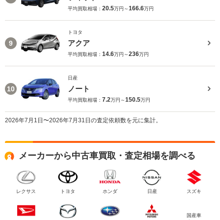
20.5
166.6
平均買取相場：
万円～
万円
トヨタ
アクア
9
14.6
236
平均買取相場：
万円～
万円
日産
ノート
10
7.2
150.5
平均買取相場：
万円～
万円
2026年7月1日〜2026年7月31日の査定依頼数を元に集計。
メーカーから中古車買取・査定相場を調べる
レクサス
トヨタ
ホンダ
日産
スズキ
国産車