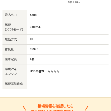
全幅1.48m
最高出力
52ps
燃費
0.0km/L
(JC08モード)
駆動方式
FF
排気量
659cc
乗車定員
4名
環境対策
H30年基準 ☆☆☆☆
エンジン
燃費基準達成
-
相場情報を確認したら