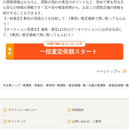
の買取情報はもちろん、買取の流れや査定のポイントなど、初めて車を売る方
も安心の情報が満載です！五十音や都道府県から、お近くの買取店舗の情報を
紹介することもできます。
【一括査定】数社の見積もりを比較して、1番高い査定価格で買い取ってもらお
う！
【オークション型査定】連絡・査定は1社だけ！オークションにお任せ出品し
て、1番高い査定価格で買い取ってもらおう！
90秒で終わるカンタン入力
無
一括査定依頼スタート
料
ページトップへ
中古車トップ
車買取・車査定・車売却
車買取・査定相場一覧
日産の車買取・車査定相場一覧
プライバシーポリシー
利用規約
サイトマップ
お問い合わせ・ご要望