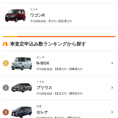
スズキ
ワゴンR
3
121.6
平均買取相場：
万円〜
万円
車査定申込み数ランキングから探す
ホンダ
N-BOX
1
10.8
148.8
平均買取相場：
万円～
万円
トヨタ
プリウス
2
12.1
303.5
平均買取相場：
万円～
万円
日産
セレナ
3