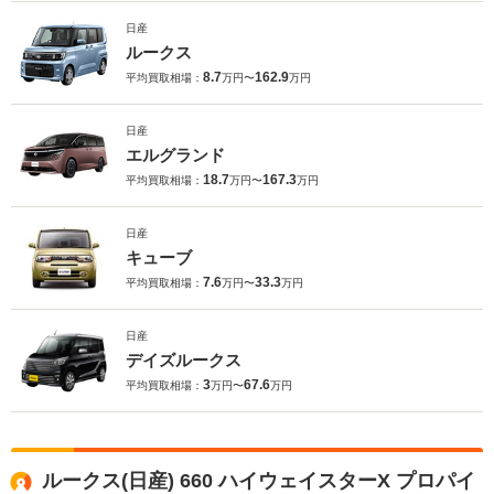
日産
ルークス
8.7
162.9
平均買取相場：
万円〜
万円
日産
エルグランド
18.7
167.3
平均買取相場：
万円〜
万円
日産
キューブ
7.6
33.3
平均買取相場：
万円〜
万円
日産
デイズルークス
3
67.6
平均買取相場：
万円〜
万円
ルークス(日産) 660 ハイウェイスターX プロパイ