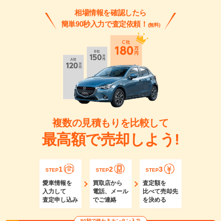
相場情報を確認したら
簡単90秒入力で査定依頼！
(無料)
複数の見積もりを比較して
最高額で売却しよう!
1
2
3
STEP
STEP
STEP
愛車情報を
買取店から
査定額を
入力して
電話、メール
比べて売却先
査定申し込み
でご連絡
を決める
90秒で終わるカンタン入力