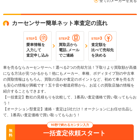
全てのメーカーを見る
カーセンサー簡単ネット車査定の流れ
1
2
3
STEP
STEP
STEP
愛車情報を
買取店から
査定額を
入力して
電話､メール
比べて売却先
査定申し込み
でご連絡
を決める
車を売るならカーセンサーへ！選べる2つの売却方法！下取りより買取額が高価
になる方法が見つかるかも！他にもメーカー、車種、ボディタイプ別の中古車
の買取情報はもちろん、買取の流れや査定のポイントなど、初めて車を売る方
も安心の情報が満載です！五十音や都道府県から、お近くの買取店舗の情報を
紹介することもできます。
【一括査定】数社の見積もりを比較して、1番高い査定価格で買い取ってもらお
う！
【オークション型査定】連絡・査定は1社だけ！オークションにお任せ出品し
て、1番高い査定価格で買い取ってもらおう！
90秒で終わるカンタン入力
無
一括査定依頼スタート
料