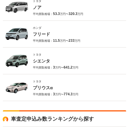
トヨタ
ノア
53.3
320.3
平均買取相場：
万円〜
万円
ホンダ
フリード
11.5
233
平均買取相場：
万円〜
万円
トヨタ
シエンタ
3
641.2
平均買取相場：
万円〜
万円
トヨタ
プリウスα
3
774.3
平均買取相場：
万円〜
万円
車査定申込み数ランキングから探す