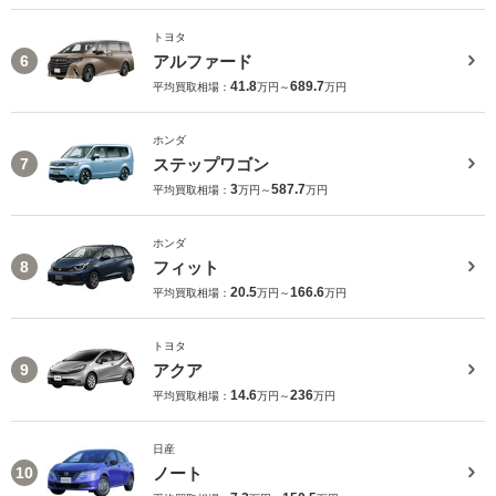
トヨタ
アルファード
6
41.8
689.7
平均買取相場：
万円～
万円
ホンダ
ステップワゴン
7
3
587.7
平均買取相場：
万円～
万円
ホンダ
フィット
8
20.5
166.6
平均買取相場：
万円～
万円
トヨタ
アクア
9
14.6
236
平均買取相場：
万円～
万円
日産
ノート
10