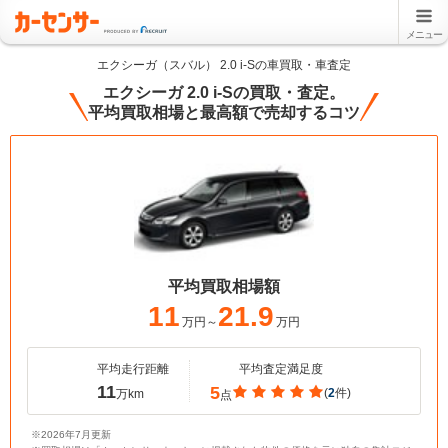
メニュー
エクシーガ（スバル） 2.0 i-Sの車買取・車査定
エクシーガ 2.0 i-Sの買取・査定。
平均買取相場と最高額で売却するコツ
平均買取相場額
11
21.9
万円～
万円
平均走行距離
平均査定満足度
11
5
(
2
件)
万km
点
※2026年7月更新