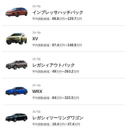
スバル
インプレッサハッチバック
88.8
129.7
平均買取相場：
万円〜
万円
スバル
XV
67.4
148.9
平均買取相場：
万円〜
万円
スバル
レガシィアウトバック
49
263.2
平均買取相場：
万円〜
万円
スバル
WRX
84
323.5
平均買取相場：
万円〜
万円
スバル
レガシィツーリングワゴン
18.4
37.4
平均買取相場：
万円〜
万円