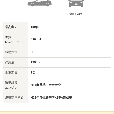
全幅1.78m
最高出力
150ps
燃費
0.0km/L
(JC08モード)
駆動方式
FF
排気量
1994cc
乗車定員
7名
環境対策
H17年基準 ☆☆☆☆
エンジン
燃費基準達成
H22年度燃費基準+25%達成車