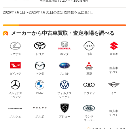
7.2
150.5
平均買取相場：
万円～
万円
2026年7月1日〜2026年7月31日の査定依頼数を元に集計。
メーカーから中古車買取・査定相場を調べる
レクサス
トヨタ
ホンダ
日産
スズキ
国産車
すべて
ダイハツ
マツダ
スバル
三菱
メルセデス
BMW
フォルクス
アウディ
ミニ
・ベンツ
ワーゲン
輸入車
すべて
ポルシェ
ボルボ
プジョー
ランド
ローバー