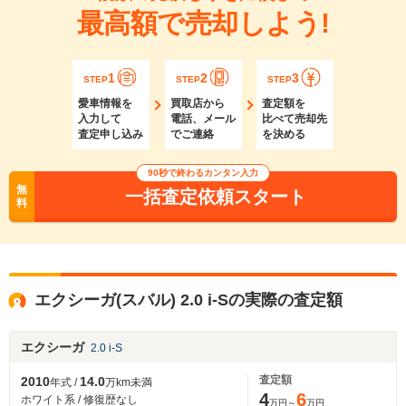
最高額で売却しよう!
1
2
3
STEP
STEP
STEP
愛車情報を
買取店から
査定額を
入力して
電話、メール
比べて売却先
査定申し込み
でご連絡
を決める
90秒で終わるカンタン入力
無
一括査定依頼スタート
料
エクシーガ(スバル) 2.0 i-Sの実際の査定額
エクシーガ
2.0 i-S
査定額
2010
14.0
年式 /
万km未満
4
6
ホワイト系 / 修復歴なし
万円～
万円