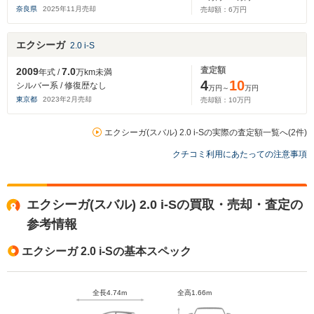
奈良県
2025
年
11
月売却
売却額：
6
万円
エクシーガ
2.0 i-S
査定額
2009
7.0
年式 /
万km未満
4
10
シルバー系 / 修復歴なし
万円～
万円
東京都
2023
年
2
月売却
売却額：
10
万円
エクシーガ(スバル) 2.0 i-Sの実際の査定額一覧へ(2件)
クチコミ利用にあたっての注意事項
エクシーガ(スバル) 2.0 i-Sの買取・売却・査定の
参考情報
エクシーガ 2.0 i-Sの基本スペック
全長4.74m
全高1.66m