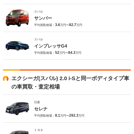
スバル
サンバー
3.6
82.7
平均買取相場：
万円〜
万円
スバル
インプレッサG4
52
84.3
平均買取相場：
万円〜
万円
エクシーガ(スバル) 2.0 i-Sと同一ボディタイプ車
の車買取・査定相場
日産
セレナ
8.1
292.3
平均買取相場：
万円〜
万円
トヨタ