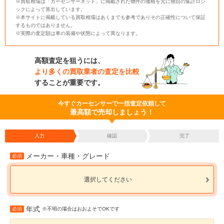
※買取相場は「カーセンサーネット」に掲載された物件の価格を元に独自の集計ロジ
ックによって算出しています。
※本サイトに掲載している買取相場はあくまでも参考でありその正確性について保証
するものではありません。
※実際の査定額は車の装備や状態によって異なります。
高額査定を狙うには、
より多くの買取業者の査定を比較
することが重要です。
今すぐカーセンサーで一括査定依頼して
最高額で売却しましょう！
入力
確認
完了
メーカー・車種・グレード
必須
選択してください
年式
必須
※不明の場合はおおよそでOKです