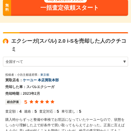
無
一括査定依頼スタート
料
エクシーガ(スバル) 2.0 i-Sを売却した人のクチコ
ミ
投稿者：小坊主
都道府県：
東京都
買取店名：
ケーユー 本店買取本部
売却した車：スバルエクシーガ
売却時期：2023年2月
5
総合評価
4
5
5
5
査定額：
連絡：
査定対応：
車引渡し：
購入時からずっと整備や車検でお世話になっていたケーユーなので、状態を
しっかり理解した上で好条件で買い取ってもらえてよかった。正直に言えば
もう少し高い値が付くことを期待していたが、他店の査定額からしてもこん