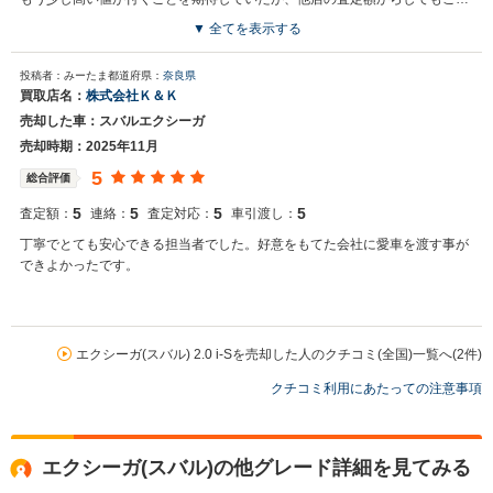
なものと諦めた。
▼ 全てを表示する
投稿者：みーたま
都道府県：
奈良県
買取店名：
株式会社Ｋ＆Ｋ
売却した車：スバルエクシーガ
売却時期：2025年11月
5
総合評価
5
5
5
5
査定額：
連絡：
査定対応：
車引渡し：
丁寧でとても安心できる担当者でした。好意をもてた会社に愛車を渡す事が
できよかったです。
エクシーガ(スバル) 2.0 i-Sを売却した人のクチコミ(全国)一覧へ(2件)
クチコミ利用にあたっての注意事項
エクシーガ(スバル)の他グレード詳細を見てみる