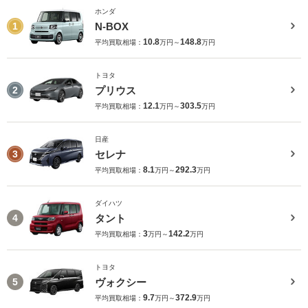
ホンダ
N-BOX
1
10.8
148.8
平均買取相場：
万円～
万円
トヨタ
プリウス
2
12.1
303.5
平均買取相場：
万円～
万円
日産
セレナ
3
8.1
292.3
平均買取相場：
万円～
万円
ダイハツ
タント
4
3
142.2
平均買取相場：
万円～
万円
トヨタ
ヴォクシー
5
9.7
372.9
平均買取相場：
万円～
万円