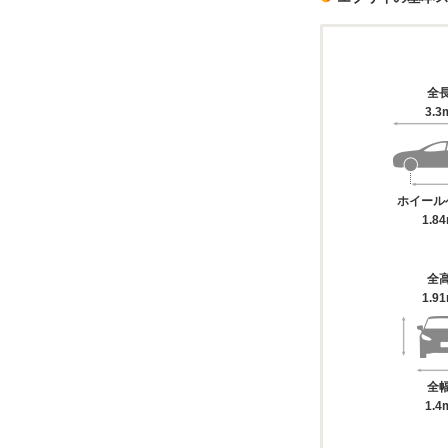
全
3.3
ホイール
1.8
全
1.9
全
1.4