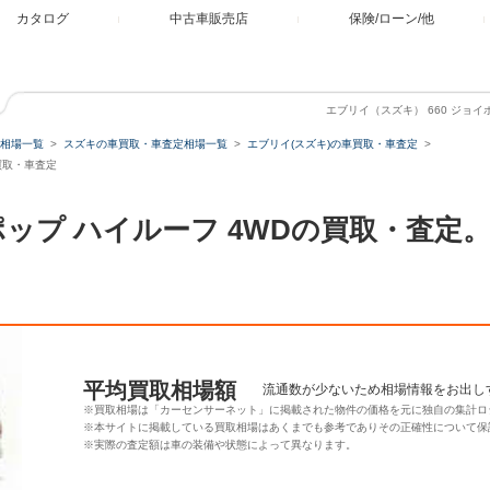
カタログ
中古車販売店
保険/ローン/他
エブリイ（スズキ） 660 ジョイ
相場一覧
スズキの車買取・車査定相場一覧
エブリイ(スズキ)の車買取・車査定
車買取・車査定
イポップ ハイルーフ 4WDの買取・査
平均買取相場額
流通数が少ないため相場情報をお出し
※買取相場は「カーセンサーネット」に掲載された物件の価格を元に独自の集計ロ
※本サイトに掲載している買取相場はあくまでも参考でありその正確性について保
※実際の査定額は車の装備や状態によって異なります。