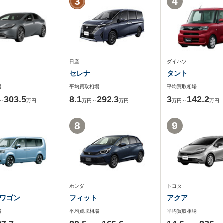
3
4
日産
ダイハツ
セレナ
タント
場
平均買取相場
平均買取相場
303.5
8.1
292.3
3
142.2
～
万円
万円～
万円
万円～
万円
8
9
ホンダ
トヨタ
ワゴン
フィット
アクア
場
平均買取相場
平均買取相場