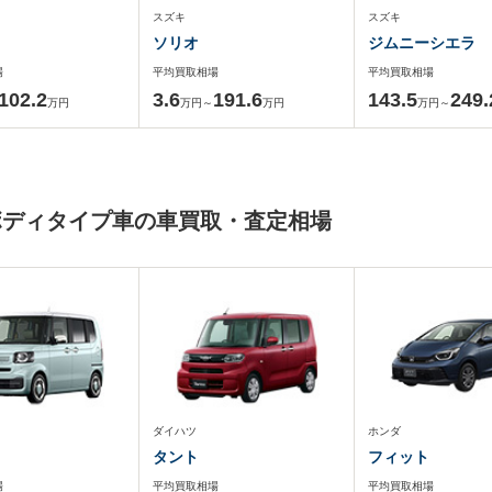
スズキ
スズキ
ソリオ
ジムニーシエラ
場
平均買取相場
平均買取相場
102.2
3.6
191.6
143.5
249.
万円
万円～
万円
万円～
ボディタイプ車の車買取・査定相場
ダイハツ
ホンダ
タント
フィット
場
平均買取相場
平均買取相場