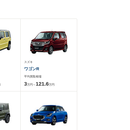
スズキ
ワゴンR
平均買取相場
3
121.6
円
万円～
万円