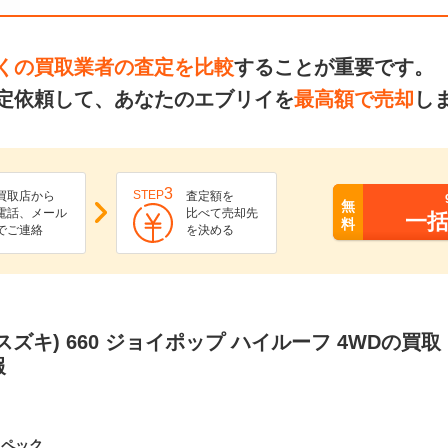
くの買取業者の査定を比較
することが重要です。
定依頼して、あなたのエブリイを
最高額で売却
し
3
STEP
買取店から
査定額を
無
電話、メール
比べて売却先
一
料
でご連絡
を決める
スズキ) 660 ジョイポップ ハイルーフ 4WDの買
報
スペック