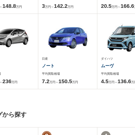
148.8
3
142.2
20.5
166.6
～
万円
万円～
万円
万円～
日産
ダイハツ
ノート
ムーヴ
場
平均買取相場
平均買取相場
236
7.2
150.5
4.5
136.6
～
万円
万円～
万円
万円～
万
グから探す