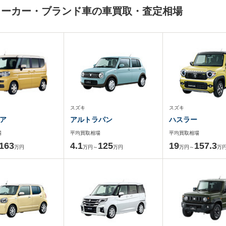
メーカー・ブランド車の車買取・査定相場
スズキ
スズキ
ア
アルトラパン
ハスラー
場
平均買取相場
平均買取相場
163
4.1
125
19
157.3
万円
万円～
万円
万円～
万