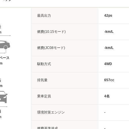
最高出力
42ps
長
燃費(10.15モード)
-km/L
m
燃費(JC08モード)
-km/L
ベース
4m
駆動方式
4WD
排気量
657cc
高
1m
乗車定員
4名
幅
環境対策エンジン
-
m
燃費基準達成
-