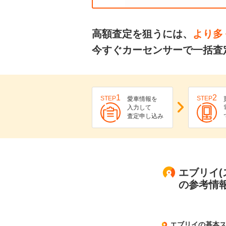
高額査定を狙うには、
より多
今すぐカーセンサーで一括査
1
2
STEP
STEP
愛車情報を
入力して
査定申し込み
エブリイ(
の参考情
エブリイの基本