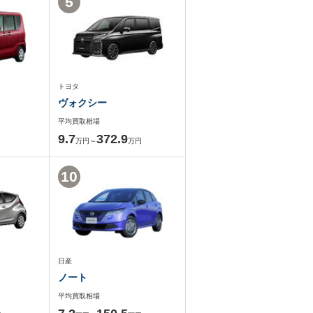
5
トヨタ
ヴォクシー
平均買取相場
9.7
372.9
万円～
万円
10
日産
ノート
平均買取相場