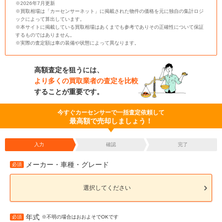
※2026年7月更新
※買取相場は「カーセンサーネット」に掲載された物件の価格を元に独自の集計ロジ
ックによって算出しています。
※本サイトに掲載している買取相場はあくまでも参考でありその正確性について保証
するものではありません。
※実際の査定額は車の装備や状態によって異なります。
高額査定を狙うには、
より多くの買取業者の査定を比較
することが重要です。
今すぐカーセンサーで一括査定依頼して
最高額で売却しましょう！
入力
確認
完了
メーカー・車種・グレード
必須
選択してください
年式
必須
※不明の場合はおおよそでOKです