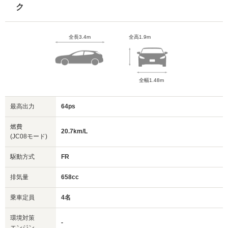
ク
全長3.4m
全高1.9m
全幅1.48m
最高出力
64ps
燃費
20.7km/L
(JC08モード)
駆動方式
FR
排気量
658cc
乗車定員
4名
環境対策
-
エンジン