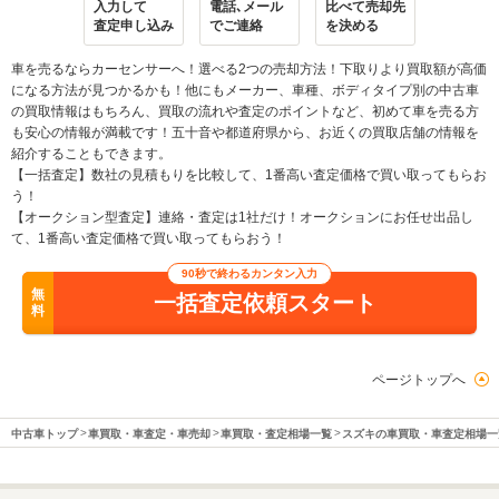
入力して
電話､メール
比べて売却先
査定申し込み
でご連絡
を決める
車を売るならカーセンサーへ！選べる2つの売却方法！下取りより買取額が高価
になる方法が見つかるかも！他にもメーカー、車種、ボディタイプ別の中古車
の買取情報はもちろん、買取の流れや査定のポイントなど、初めて車を売る方
も安心の情報が満載です！五十音や都道府県から、お近くの買取店舗の情報を
紹介することもできます。
【一括査定】数社の見積もりを比較して、1番高い査定価格で買い取ってもらお
う！
【オークション型査定】連絡・査定は1社だけ！オークションにお任せ出品し
て、1番高い査定価格で買い取ってもらおう！
90秒で終わるカンタン入力
無
一括査定依頼スタート
料
ページトップへ
中古車トップ
車買取・車査定・車売却
車買取・査定相場一覧
スズキの車買取・車査定相場一