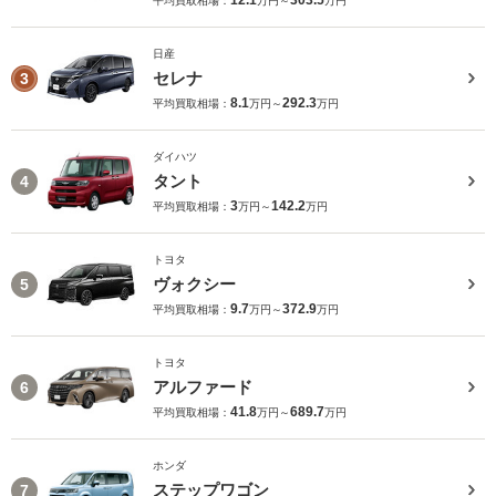
12.1
303.5
平均買取相場：
万円～
万円
日産
セレナ
3
8.1
292.3
平均買取相場：
万円～
万円
ダイハツ
タント
4
3
142.2
平均買取相場：
万円～
万円
トヨタ
ヴォクシー
5
9.7
372.9
平均買取相場：
万円～
万円
トヨタ
アルファード
6
41.8
689.7
平均買取相場：
万円～
万円
ホンダ
ステップワゴン
7