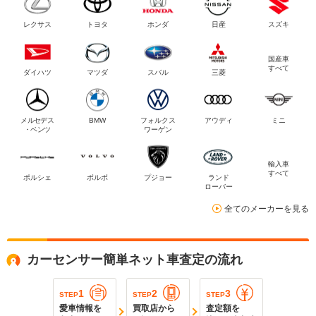
レクサス
トヨタ
ホンダ
日産
スズキ
国産車
すべて
ダイハツ
マツダ
スバル
三菱
メルセデス
BMW
フォルクス
アウディ
ミニ
・ベンツ
ワーゲン
輸入車
すべて
ポルシェ
ボルボ
プジョー
ランド
ローバー
全てのメーカーを見る
カーセンサー簡単ネット車査定の流れ
1
2
3
STEP
STEP
STEP
愛車情報を
買取店から
査定額を