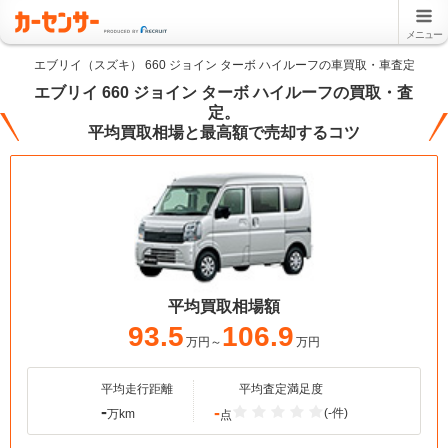
メニュー
エブリイ（スズキ） 660 ジョイン ターボ ハイルーフの車買取・車査定
エブリイ 660 ジョイン ターボ ハイルーフの買取・査
定。
平均買取相場と最高額で売却するコツ
平均買取相場額
93.5
106.9
万円～
万円
平均走行距離
平均査定満足度
-
-
(-件)
万km
点