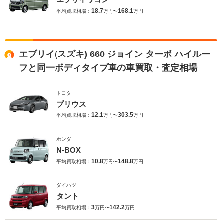
18.7
168.1
平均買取相場：
万円〜
万円
エブリイ(スズキ) 660 ジョイン ターボ ハイルー
フと同一ボディタイプ車の車買取・査定相場
トヨタ
プリウス
12.1
303.5
平均買取相場：
万円〜
万円
ホンダ
N-BOX
10.8
148.8
平均買取相場：
万円〜
万円
ダイハツ
タント
3
142.2
平均買取相場：
万円〜
万円