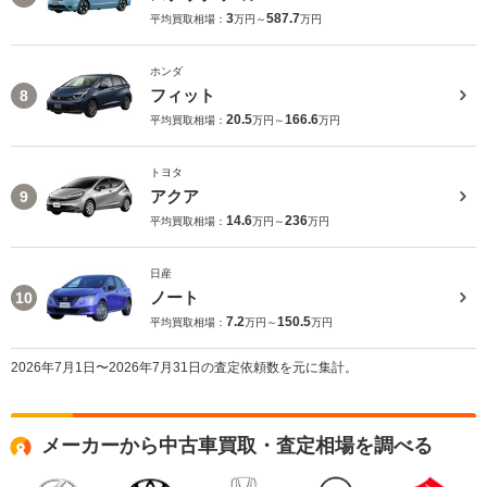
3
587.7
平均買取相場：
万円～
万円
ホンダ
フィット
8
20.5
166.6
平均買取相場：
万円～
万円
トヨタ
アクア
9
14.6
236
平均買取相場：
万円～
万円
日産
ノート
10
7.2
150.5
平均買取相場：
万円～
万円
2026年7月1日〜2026年7月31日の査定依頼数を元に集計。
メーカーから中古車買取・査定相場を調べる