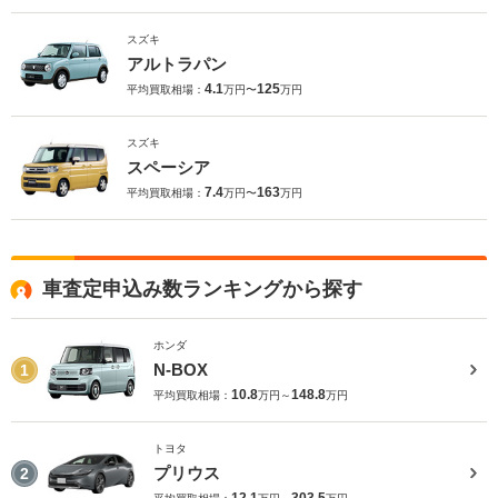
スズキ
アルトラパン
4.1
125
平均買取相場：
万円〜
万円
スズキ
スペーシア
7.4
163
平均買取相場：
万円〜
万円
車査定申込み数ランキングから探す
ホンダ
N-BOX
1
10.8
148.8
平均買取相場：
万円～
万円
トヨタ
プリウス
2