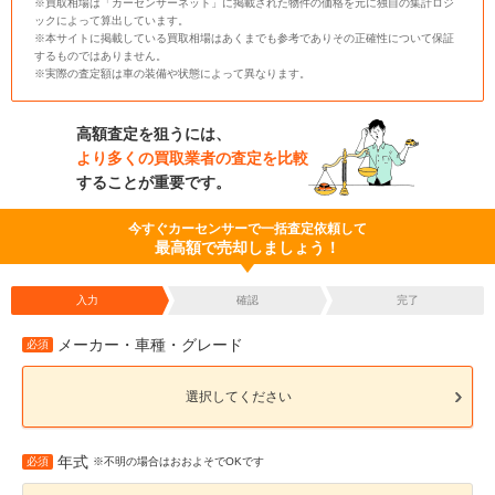
※買取相場は「カーセンサーネット」に掲載された物件の価格を元に独自の集計ロジ
ックによって算出しています。
※本サイトに掲載している買取相場はあくまでも参考でありその正確性について保証
するものではありません。
※実際の査定額は車の装備や状態によって異なります。
高額査定を狙うには、
より多くの買取業者の査定を比較
することが重要です。
今すぐカーセンサーで一括査定依頼して
最高額で売却しましょう！
入力
確認
完了
メーカー・車種・グレード
必須
選択してください
年式
必須
※不明の場合はおおよそでOKです