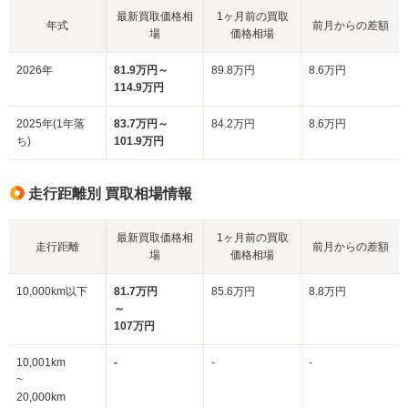
最新買取価格相
1ヶ月前の買取
年式
前月からの差額
場
価格相場
2026年
81.9万円～
89.8万円
8.6万円
114.9万円
2025年(1年落
83.7万円～
84.2万円
8.6万円
ち)
101.9万円
走行距離別 買取相場情報
最新買取価格相
1ヶ月前の買取
走行距離
前月からの差額
場
価格相場
10,000km以下
81.7万円
85.6万円
8.8万円
～
107万円
10,001km
-
-
-
~
20,000km