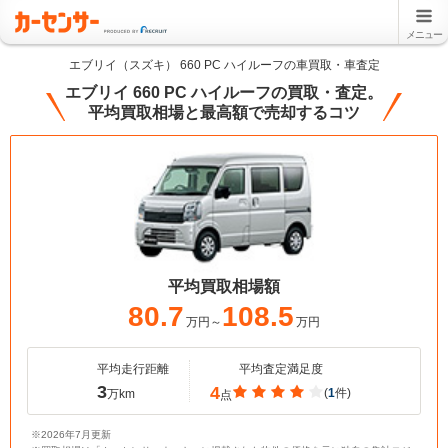
メニュー
エブリイ（スズキ） 660 PC ハイルーフの車買取・車査定
エブリイ 660 PC ハイルーフの買取・査定。
平均買取相場と最高額で売却するコツ
平均買取相場額
80.7
108.5
万円～
万円
平均走行距離
平均査定満足度
3
4
(
1
件)
万km
点
※2026年7月更新