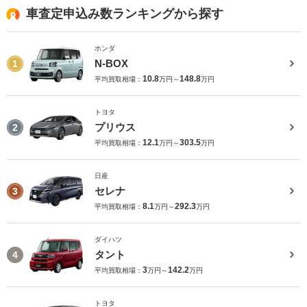
車査定申込み数ランキングから探す
ホンダ
N-BOX
1
10.8
148.8
平均買取相場：
万円～
万円
トヨタ
プリウス
2
12.1
303.5
平均買取相場：
万円～
万円
日産
セレナ
3
8.1
292.3
平均買取相場：
万円～
万円
ダイハツ
タント
4
3
142.2
平均買取相場：
万円～
万円
トヨタ