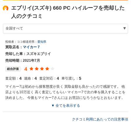
エブリイ(スズキ) 660 PC ハイルーフを売却した
人のクチコミ
投稿者：ココ
都道府県：
愛知県
買取店名：
マイカー７
売却した車：スズキエブリイ
売却時期：2021年7月
4
総合評価
4
4
4
5
査定額：
連絡：
査定対応：
車引渡し：
マイカー7は初めから接客態度が良く 買取金額も良かったので感謝です。 他
店よりも10万近く 高く査定してもらい マイカー7で次の車を購入することを
決めました。 今後もマイカー7さんには お世話になろうかなとおもいます。
▼ 全てを表示する
買取店からの返信
この度はありがとうございました。 今後ともよろしくお願いいたしま
クチコミ利用にあたっての注意事項
す。