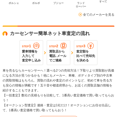
すべて
ポルシェ
ボルボ
プジョー
ランド
ローバー
全てのメーカーを見る
カーセンサー簡単ネット車査定の流れ
1
2
3
STEP
STEP
STEP
愛車情報を
買取店から
査定額を
入力して
電話､メール
比べて売却先
査定申し込み
でご連絡
を決める
車を売るならカーセンサーへ！選べる2つの売却方法！下取りより買取額が高価
になる方法が見つかるかも！他にもメーカー、車種、ボディタイプ別の中古車
の買取情報はもちろん、買取の流れや査定のポイントなど、初めて車を売る方
も安心の情報が満載です！五十音や都道府県から、お近くの買取店舗の情報を
紹介することもできます。
【一括査定】数社の見積もりを比較して、1番高い査定価格で買い取ってもらお
う！
【オークション型査定】連絡・査定は1社だけ！オークションにお任せ出品し
て、1番高い査定価格で買い取ってもらおう！