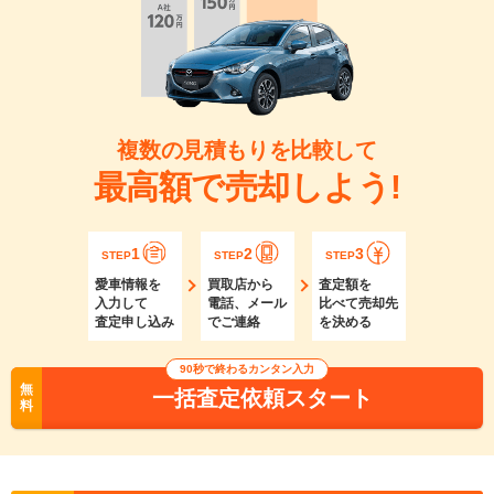
複数の見積もりを比較して
最高額で売却しよう!
1
2
3
STEP
STEP
STEP
愛車情報を
買取店から
査定額を
入力して
電話、メール
比べて売却先
査定申し込み
でご連絡
を決める
90秒で終わるカンタン入力
無
一括査定依頼スタート
料