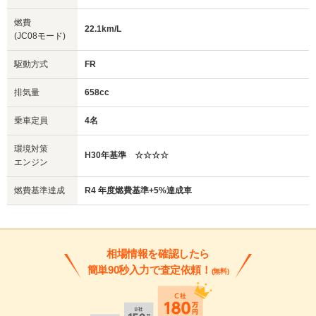
燃費
22.1km/L
(JC08モード)
駆動方式
FR
排気量
658cc
乗車定員
4名
環境対策
H30年基準 ☆☆☆☆
エンジン
燃費基準達成
R4 年度燃費基準+5%達成車
相場情報を確認したら
簡単90秒入力で査定依頼！
(無料)