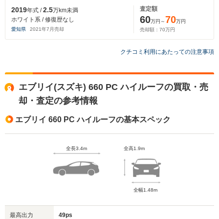
査定額
2019
2.5
年式 /
万km未満
60
70
ホワイト系 / 修復歴なし
万円～
万円
愛知県
2021
年
7
月売却
売却額：
70
万円
クチコミ利用にあたっての注意事項
エブリイ(スズキ) 660 PC ハイルーフの買取・売
却・査定の参考情報
エブリイ 660 PC ハイルーフの基本スペック
全長3.4m
全高1.9m
全幅1.48m
最高出力
49ps