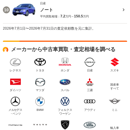
日産
ノート
10
7.2
150.5
平均買取相場：
万円～
万円
2026年7月1日〜2026年7月31日の査定依頼数を元に集計。
メーカーから中古車買取・査定相場を調べる
レクサス
トヨタ
ホンダ
日産
スズキ
国産車
すべて
ダイハツ
マツダ
スバル
三菱
メルセデス
BMW
フォルクス
アウディ
ミニ
・ベンツ
ワーゲン
輸入車