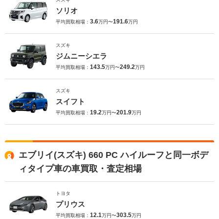
ソリオ
3.6
191.6
平均買取相場：
万円〜
万円
スズキ
ジムニーシエラ
143.5
249.2
平均買取相場：
万円〜
万円
スズキ
スイフト
19.2
201.9
平均買取相場：
万円〜
万円
エブリイ(スズキ) 660 PC ハイルーフと同一ボデ
ィタイプ車の車買取・査定相場
トヨタ
プリウス
12.1
303.5
平均買取相場：
万円〜
万円