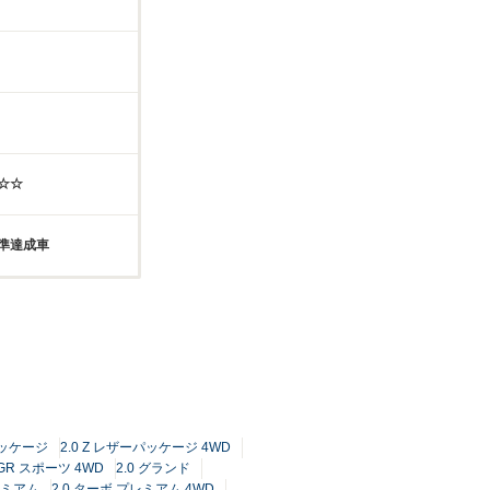
☆☆
基準達成車
パッケージ
2.0 Z レザーパッケージ 4WD
GR スポーツ 4WD
2.0 グランド
レミアム
2.0 ターボ プレミアム 4WD