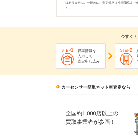
はありません。一般的に、査定価格は小売価格より
す。
今すぐカ
1
2
STEP
STEP
愛車情報を
入力して
査定申し込み
カーセンサー簡単ネット車査定なら
全国約1,000店以上の
買取事業者が参画！