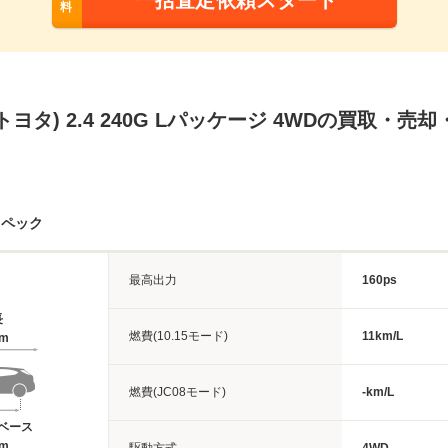
一括査定依頼スタート
料
トヨタ) 2.4 240G Lパッケージ 4WDの買取・
スペック
最高出力
160ps
長
燃費(10.15モード)
11km/L
4m
燃費(JC08モード)
-km/L
ベース
2m