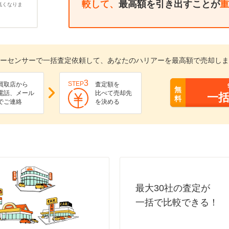
較して、
最高額を引き出すことが
重
低くなりま
ーセンサーで一括査定依頼して、あなたのハリアーを最高額で売却しま
3
STEP
買取店から
査定額を
無
電話、メール
比べて売却先
一
料
でご連絡
を決める
最大30社の査定が
一括で比較できる！