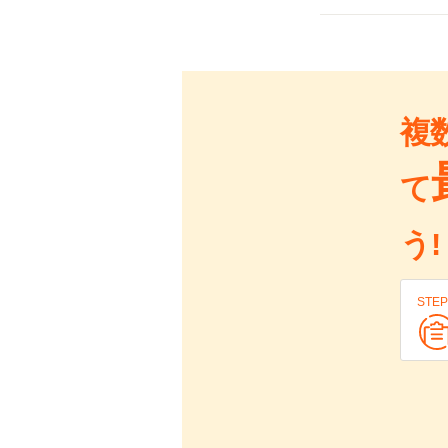
複
て
う!
STEP