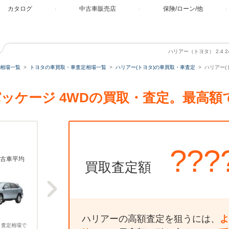
カタログ
中古車販売店
保険/ローン/他
ハリアー（トヨタ） 2.4 
相場一覧
トヨタの車買取・車査定相場一覧
ハリアー(トヨタ)の車買取・車査定
ハリアー(ト
G Lパッケージ 4WDの買取・査定。最
???
古車平均
買取査定額
ハリアーの高額査定を狙うには、
よ
、査定相場で