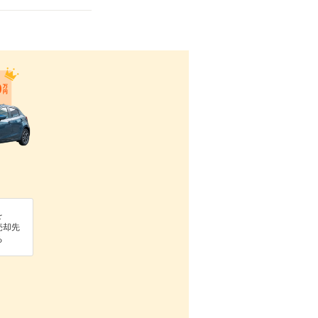
を
売却先
る