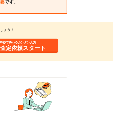
要
です。
しょう！
90秒で終わるカンタン入力
括査定依頼スタート