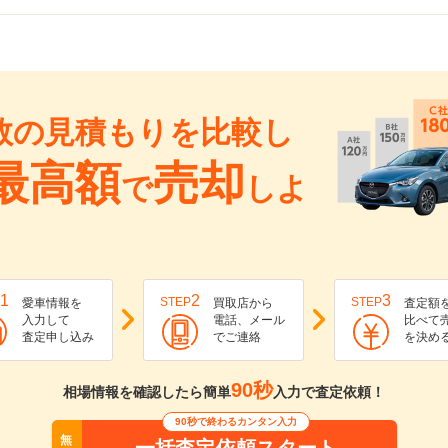
数の見積もりを比較し
最高額
売却
で
しよ
1
2
3
STEP
STEP
愛車情報を
買取店から
査定額
入力して
電話、メール
比べて
査定申し込み
でご連絡
を決め
90秒
相場情報を確認したら簡単
入力で査定依頼！
90秒で終わるカンタン入力
無