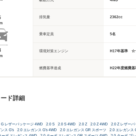
駆動方式
4WD
排気量
2362cc
高
8m
乗車定員
5名
幅
環境対策エンジン
H17年基準 ☆
5m
燃費基準達成
H22年度燃費
レード詳細
.0 G レザーパッケージ 4WD
2.0 S
2.0 S 4WD
2.0 Z
2.0 Z 4WD
2.0 Z レザー
ンス G's
2.0 エレガンス G's 4WD
2.0 エレガンス GR スポーツ
2.0 エレガンス 
 ターボ エレガンス 4WD
2.0 ターボ エレガンス GR スポーツ 4WD
2.0 ターボ プ