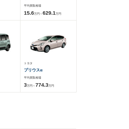
平均買取相場
15.6
629.1
万円～
万円
トヨタ
プリウスα
平均買取相場
3
774.3
万円～
万円