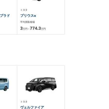
トヨタ
プラド
プリウスα
平均買取相場
3
774.3
万円～
万円
トヨタ
ヴェルファイア