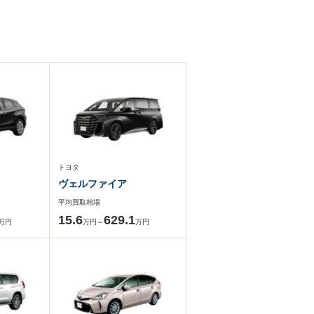
トヨタ
ヴェルファイア
平均買取相場
15.6
629.1
万円
万円～
万円