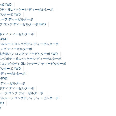
ボ 4WD
ングボディ GLパッケージ ディーゼルターボ
ゼルターボ 4WD
イルーフ ディーゼルターボ
イプ ロング ディーゼルターボ 4WD
グボディ ディーゼルターボ
 4WD
 ミドルルーフ ロングボディ ディーゼルターボ
 ロング ディーゼルターボ
強化冷凍バン ロング ディーゼルターボ 4WD
フ ロングボディ GLパッケージ ディーゼルターボ
 DX ロングボディ GLパッケージ ディーゼルターボ
ゼルターボ 4WD
フ ディーゼルターボ
4WD
ィ ディーゼルターボ
グボディ ディーゼルターボ
ルルーフ ロング ディーゼルターボ
 ミドルルーフ ロングボディ ディーゼルターボ
WD
D