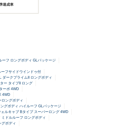
基準達成車
ハイルーフ ロングボディ GLパッケージ
グ ルーフサイドウインドゥ付
GL ダークプライムII ロングボディ
ー タイプII ロング
ターボ 4WD
 4WD
パーロングボディ
ーロングボディ ハイルーフ GLパッケージ
 ウェルキャブ Bタイプ スーパーロング 4WD
イド ミドルルーフ ロングボディ
ロングボディ