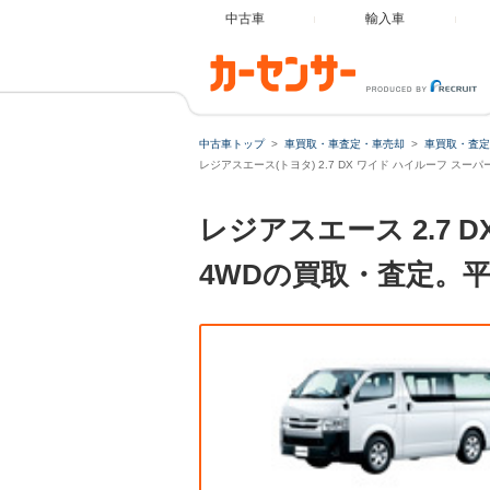
中古車
輸入車
中古車トップ
車買取・車査定・車売却
車買取・査定
レジアスエース(トヨタ) 2.7 DX ワイド ハイルーフ ス
レジアスエース 2.7
4WDの買取・査定。