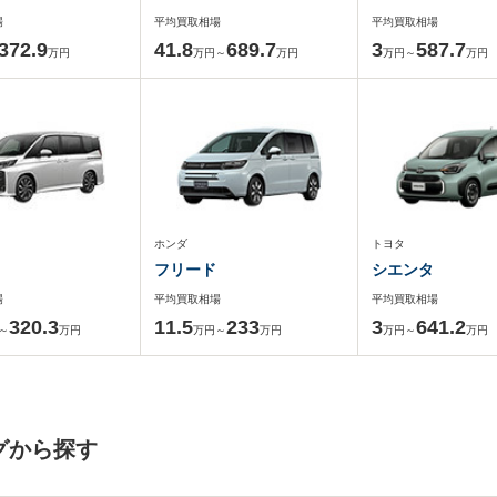
場
平均買取相場
平均買取相場
372.9
41.8
689.7
3
587.7
万円
万円～
万円
万円～
万円
ホンダ
トヨタ
フリード
シエンタ
場
平均買取相場
平均買取相場
320.3
11.5
233
3
641.2
～
万円
万円～
万円
万円～
万円
グから探す