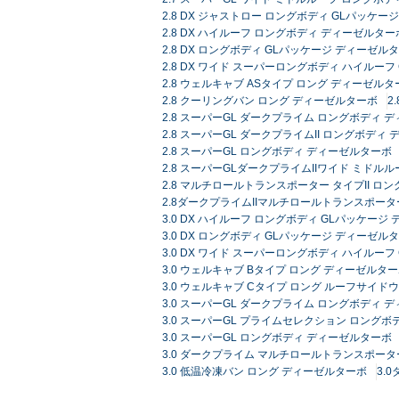
2.8 DX ジャストロー ロングボディ GLパッケ
2.8 DX ハイルーフ ロングボディ ディーゼルターボ
2.8 DX ロングボディ GLパッケージ ディーゼルタ
2.8 DX ワイド スーパーロングボディ ハイルーフ
2.8 ウェルキャブ ASタイプ ロング ディーゼルタ
2.8 クーリングバン ロング ディーゼルターボ
2
2.8 スーパーGL ダークプライム ロングボディ 
2.8 スーパーGL ダークプライムII ロングボディ
2.8 スーパーGL ロングボディ ディーゼルターボ
2.8 スーパーGLダークプライムIIワイド ミドル
2.8 マルチロールトランスポーター タイプII ロン
2.8ダークプライムIIマルチロールトランスポータ
3.0 DX ハイルーフ ロングボディ GLパッケージ
3.0 DX ロングボディ GLパッケージ ディーゼルタ
3.0 DX ワイド スーパーロングボディ ハイルー
3.0 ウェルキャブ Bタイプ ロング ディーゼルタ
3.0 ウェルキャブ Cタイプ ロング ルーフサイド
3.0 スーパーGL ダークプライム ロングボディ 
3.0 スーパーGL プライムセレクション ロングボ
3.0 スーパーGL ロングボディ ディーゼルターボ
3.0 ダークプライム マルチロールトランスポーター
3.0 低温冷凍バン ロング ディーゼルターボ
3.