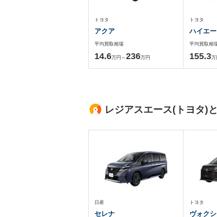
トヨタ
トヨタ
アクア
ハイエー
平均買取相場
平均買取相
14.6
236
155.3
万円～
万円
万
レジアスエース(トヨタ)
日産
トヨタ
セレナ
ヴォクシ