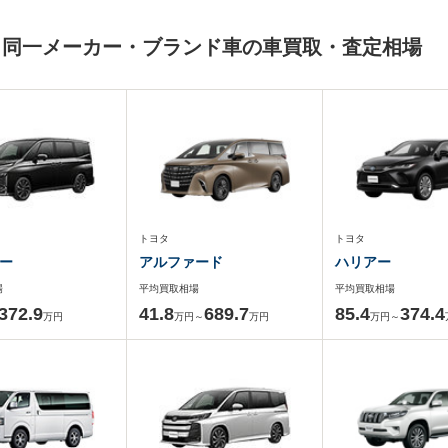
と同一メーカー・ブランド車の車買取・査定相場
トヨタ
トヨタ
ー
アルファード
ハリアー
場
平均買取相場
平均買取相場
372.9
41.8
689.7
85.4
374.4
万円
万円～
万円
万円～