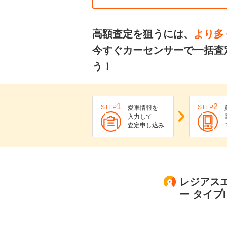
高額査定を狙うには、
より多
今すぐカーセンサーで一括査
う！
1
2
STEP
STEP
愛車情報を
入力して
査定申し込み
レジアスエ
ー タイプ