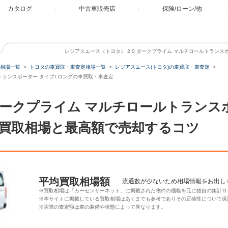
カタログ
中古車販売店
保険/ローン/他
レジアスエース（トヨタ） 2.0 ダークプライム マルチロールトランス
相場一覧
トヨタの車買取・車査定相場一覧
レジアスエース(トヨタ)の車買取・車査定
ルトランスポーター タイプI ロングの車買取・車査定
 ダークプライム マルチロールトランスポ
買取相場と最高額で売却するコツ
平均買取相場額
流通数が少ないため相場情報をお出し
※買取相場は「カーセンサーネット」に掲載された物件の価格を元に独自の集計ロ
※本サイトに掲載している買取相場はあくまでも参考でありその正確性について保
※実際の査定額は車の装備や状態によって異なります。