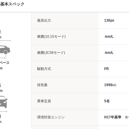
の基本スペック
最高出力
136ps
長
燃費(10.15モード)
-km/L
m
燃費(JC08モード)
-km/L
ベース
7m
駆動方式
FR
排気量
1998cc
高
8m
乗車定員
5名
幅
環境対策エンジン
H17年基準 ☆
m