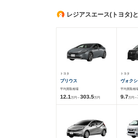
レジアスエース(トヨタ)
トヨタ
トヨタ
プリウス
ヴォクシ
平均買取相場
平均買取相
12.1
303.5
9.7
万円～
万円
万円～