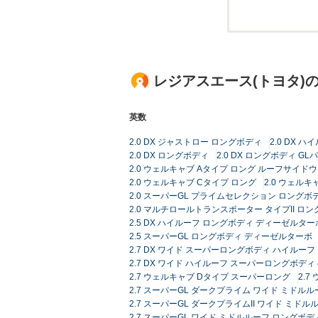
レジアスエース(トヨタ)
英数
2.0 DX ジャストロー ロングボディ
2.0 DX 
2.0 DX ロングボディ
2.0 DX ロングボディ G
2.0 ウェルキャブ Aタイプ ロング ルーフサイド
2.0 ウェルキャブ Cタイプ ロング
2.0 ウェルキ
2.0 スーパーGL プライムセレクション ロングボ
2.0 マルチロールトランスポーター タイプII ロン
2.5 DX ハイルーフ ロングボディ ディーゼルター
2.5 スーパーGL ロングボディ ディーゼルターボ
2.7 DX ワイド スーパーロングボディ ハイルーフ
2.7 DX ワイド ハイルーフ スーパーロングボディ 
2.7 ウェルキャブ Dタイプ スーパーロング
2.
2.7 スーパーGL ダークプライム ワイド ミドルル
2.7 スーパーGL ダークプライムII ワイド ミドル
2.7 スーパーGL ワイド ミドルルーフ ロングボディ