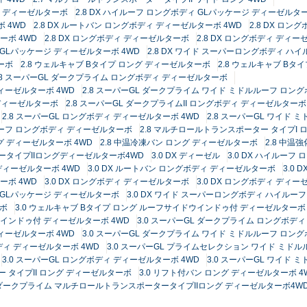
ージ ディーゼルターボ
2.8 DX ハイルーフ ロングボディ GLパッケージ ディーゼルター
 4WD
2.8 DX ルートバン ロングボディ ディーゼルターボ 4WD
2.8 DX ロ
ーボ 4WD
2.8 DX ロングボディ ディーゼルターボ
2.8 DX ロングボディ ディー
 GLパッケージ ディーゼルターボ 4WD
2.8 DX ワイド スーパーロングボディ ハ
ーボ
2.8 ウェルキャブ Bタイプ ロング ディーゼルターボ
2.8 ウェルキャブ Bタ
.8 スーパーGL ダークプライム ロングボディ ディーゼルターボ
ディーゼルターボ 4WD
2.8 スーパーGL ダークプライム ワイド ミドルルーフ ロン
 ディーゼルターボ
2.8 スーパーGL ダークプライムII ロングボディ ディーゼルターボ
2.8 スーパーGL ロングボディ ディーゼルターボ 4WD
2.8 スーパーGL ワイド
ルーフ ロングボディ ディーゼルターボ
2.8 マルチロールトランスポーター タイプI
グ ディーゼルターボ 4WD
2.8 中温冷凍バン ロング ディーゼルターボ
2.8 中温
ータイプIIロングディーゼルターボ4WD
3.0 DX ディーゼル
3.0 DX ハイルー
 ディーゼルターボ 4WD
3.0 DX ルートバン ロングボディ ディーゼルターボ
3.0
ーボ 4WD
3.0 DX ロングボディ ディーゼルターボ
3.0 DX ロングボディ ディー
フ GLパッケージ ディーゼルターボ
3.0 DX ワイド スーパーロングボディ ハイルー
ーボ
3.0 ウェルキャブ Bタイプ ロング ルーフサイドウインドゥ付 ディーゼルターボ 
ウインドゥ付 ディーゼルターボ 4WD
3.0 スーパーGL ダークプライム ロングボデ
ディーゼルターボ 4WD
3.0 スーパーGL ダークプライム ワイド ミドルルーフ ロン
ディ ディーゼルターボ 4WD
3.0 スーパーGL プライムセレクション ワイド ミド
3.0 スーパーGL ロングボディ ディーゼルターボ 4WD
3.0 スーパーGL ワイド
 タイプII ロング ディーゼルターボ
3.0 リフト付バン ロング ディーゼルターボ 4
0ダークプライム マルチロールトランスポータータイプIIロング ディーゼルターボ4W