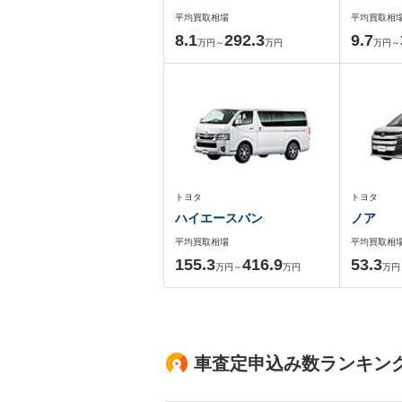
平均買取相場
平均買取相
8.1
292.3
9.7
万円～
万円
万円～
トヨタ
トヨタ
ハイエースバン
ノア
平均買取相場
平均買取相
155.3
416.9
53.3
万円～
万円
万円
車査定申込み数ランキン