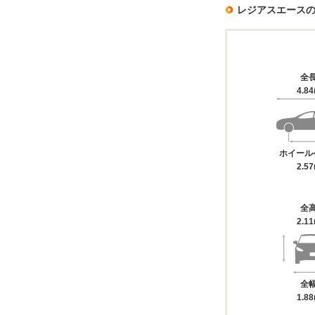
レジアスエース
全
4.8
ホイール
2.5
全
2.1
全
1.8