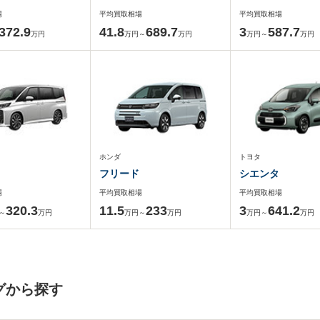
場
平均買取相場
平均買取相場
372.9
41.8
689.7
3
587.7
万円
万円～
万円
万円～
万円
ホンダ
トヨタ
フリード
シエンタ
場
平均買取相場
平均買取相場
320.3
11.5
233
3
641.2
～
万円
万円～
万円
万円～
万円
グから探す