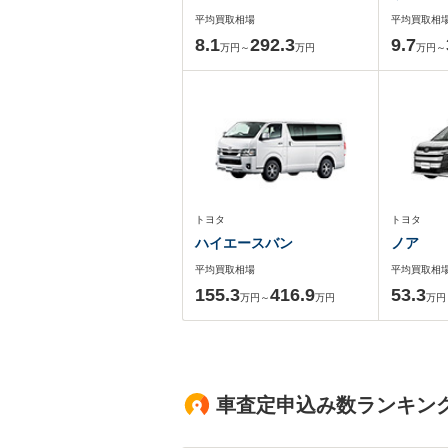
平均買取相場
平均買取相
8.1
292.3
9.7
万円～
万円
万円～
トヨタ
トヨタ
ハイエースバン
ノア
平均買取相場
平均買取相
155.3
416.9
53.3
万円～
万円
万円
車査定申込み数ランキン