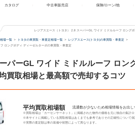
カタログ
中古車販売店
保険/ローン/他
レジアスエース（トヨタ） 2.8 スーパーGL ワイド ミドルルーフ ロン
相場一覧
トヨタの車買取・車査定相場一覧
レジアスエース(トヨタ)の車買取・車査定
ルルーフ ロングボディ ディーゼルターボの車買取・車査定
 スーパーGL ワイド ミドルルーフ ロ
均買取相場と最高額で売却するコツ
平均買取相場額
流通数が少ないため相場情報をお出し
※買取相場は「カーセンサーネット」に掲載された物件の価格を元に独自の集計ロ
※本サイトに掲載している買取相場はあくまでも参考でありその正確性について保
※実際の査定額は車の装備や状態によって異なります。