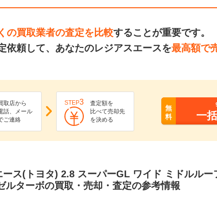
くの買取業者の査定を比較
することが重要です。
定依頼して、あなたのレジアスエースを
最高額で
3
STEP
買取店から
査定額を
無
電話、メール
比べて売却先
一
料
でご連絡
を決める
ース(トヨタ) 2.8 スーパーGL ワイド ミドルル
ーゼルターボの買取・売却・査定の参考情報