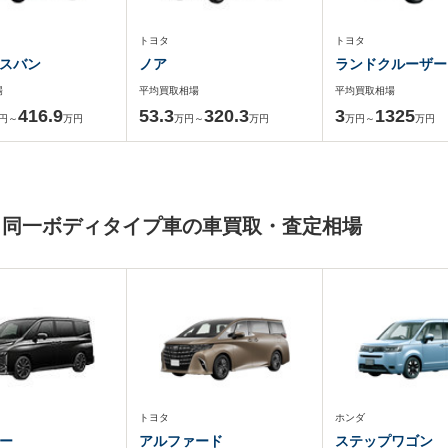
トヨタ
トヨタ
スバン
ノア
ランドクルーザー
場
平均買取相場
平均買取相場
416.9
53.3
320.3
3
1325
円～
万円
万円～
万円
万円～
万円
と同一ボディタイプ車の車買取・査定相場
トヨタ
ホンダ
ー
アルファード
ステップワゴン