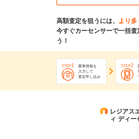
高額査定を狙うには、
より多
今すぐカーセンサーで一括査
う！
1
2
STEP
STEP
愛車情報を
入力して
査定申し込み
レジアスエ
ィ ディ