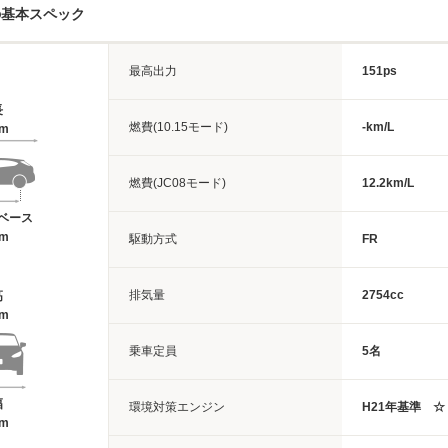
の基本スペック
最高出力
151ps
長
燃費(10.15モード)
-km/L
4m
燃費(JC08モード)
12.2km/L
ベース
7m
駆動方式
FR
排気量
2754cc
高
1m
乗車定員
5名
幅
環境対策エンジン
H21年基準 ☆
8m