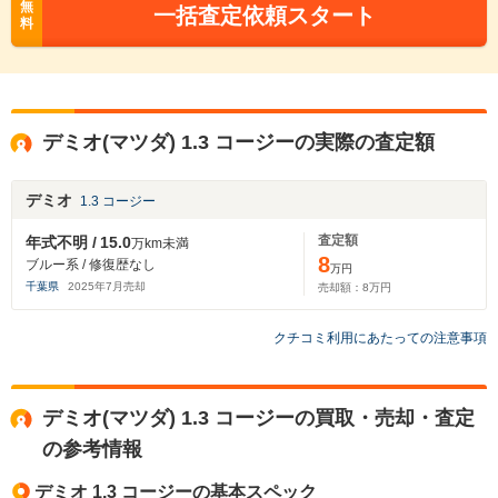
無
一括査定依頼スタート
料
デミオ(マツダ) 1.3 コージーの実際の査定額
デミオ
1.3 コージー
査定額
年式不明 /
15.0
万km未満
8
ブルー系 / 修復歴なし
万円
千葉県
2025
年
7
月売却
売却額：
8
万円
クチコミ利用にあたっての注意事項
デミオ(マツダ) 1.3 コージーの買取・売却・査定
の参考情報
デミオ 1.3 コージーの基本スペック