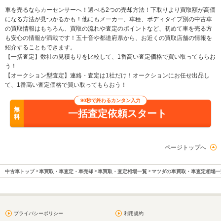
車を売るならカーセンサーへ！選べる2つの売却方法！下取りより買取額が高価
になる方法が見つかるかも！他にもメーカー、車種、ボディタイプ別の中古車
の買取情報はもちろん、買取の流れや査定のポイントなど、初めて車を売る方
も安心の情報が満載です！五十音や都道府県から、お近くの買取店舗の情報を
紹介することもできます。
【一括査定】数社の見積もりを比較して、1番高い査定価格で買い取ってもらお
う！
【オークション型査定】連絡・査定は1社だけ！オークションにお任せ出品し
て、1番高い査定価格で買い取ってもらおう！
90秒で終わるカンタン入力
無
一括査定依頼スタート
料
ページトップへ
中古車トップ
車買取・車査定・車売却
車買取・査定相場一覧
マツダの車買取・車査定相場一
プライバシーポリシー
利用規約