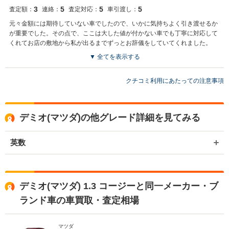
3
5
5
5
査定額：
連絡：
査定対応：
車引渡し：
元々金額には期待していない車でしたので、いかに気持ちよく引き渡せるか
が重要でした。その点で、ここは大した値が付かない車でも丁寧に対応して
くれてお店の敷地から私が出るまでずっとお辞儀をしていてくれました。
▼ 全てを表示する
買取店からの返信
お世話になっております。 株式会社ネクステージでございます。 この
クチコミ利用にあたっての注意事項
度はネクステージをご利用いただきまして誠にありがとうございまし
た。 弊社スタッフの接客をお褒め頂き光栄です。 今後もご満足いただ
けるよう精進してまいります。 スタッフ一同、またのご利用お待ちし
デミオ(マツダ)の他グレード詳細を見てみる
ております。
英数
デミオ(マツダ) 1.3 コージーと同一メーカー・ブ
ランド車の車買取・査定相場
マツダ