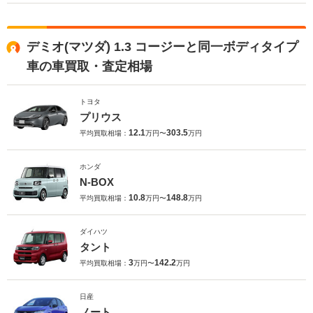
デミオ(マツダ) 1.3 コージーと同一ボディタイプ
車の車買取・査定相場
トヨタ
プリウス
12.1
303.5
平均買取相場：
万円〜
万円
ホンダ
N-BOX
10.8
148.8
平均買取相場：
万円〜
万円
ダイハツ
タント
3
142.2
平均買取相場：
万円〜
万円
日産
ノート