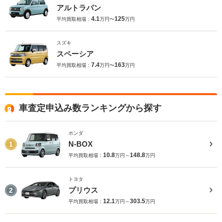
アルトラパン
4.1
125
平均買取相場：
万円〜
万円
スズキ
スペーシア
7.4
163
平均買取相場：
万円〜
万円
車査定申込み数ランキングから探す
ホンダ
N-BOX
1
10.8
148.8
平均買取相場：
万円～
万円
トヨタ
プリウス
2
12.1
303.5
平均買取相場：
万円～
万円