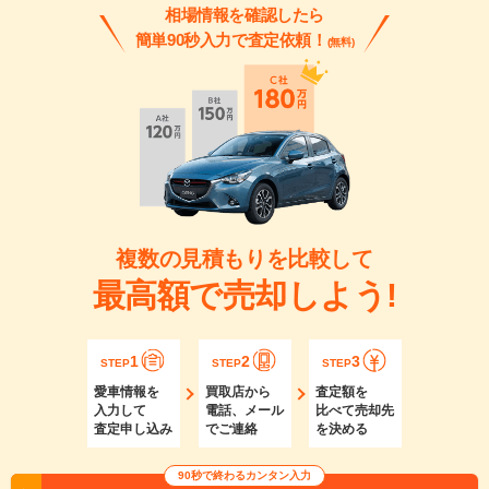
相場情報を確認したら
簡単90秒入力で査定依頼！
(無料)
複数の見積もりを比較して
最高額で売却しよう!
1
2
3
STEP
STEP
STEP
愛車情報を
買取店から
査定額を
入力して
電話、メール
比べて売却先
査定申し込み
でご連絡
を決める
90秒で終わるカンタン入力