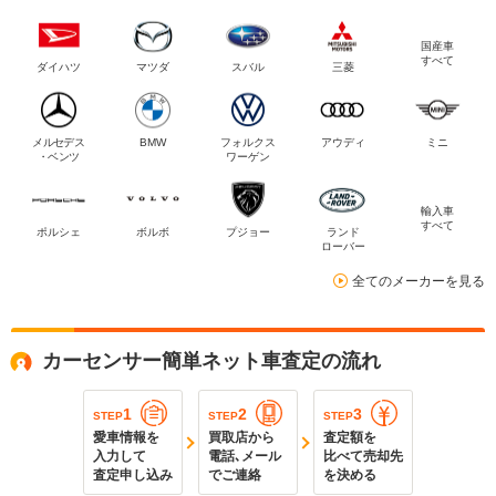
国産車
すべて
ダイハツ
マツダ
スバル
三菱
メルセデス
BMW
フォルクス
アウディ
ミニ
・ベンツ
ワーゲン
輸入車
すべて
ポルシェ
ボルボ
プジョー
ランド
ローバー
全てのメーカーを見る
カーセンサー簡単ネット車査定の流れ
1
2
3
STEP
STEP
STEP
愛車情報を
買取店から
査定額を
入力して
電話､メール
比べて売却先
査定申し込み
でご連絡
を決める