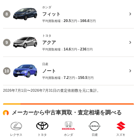
ホンダ
フィット
8
20.5
166.6
平均買取相場：
万円～
万円
トヨタ
アクア
9
14.6
236
平均買取相場：
万円～
万円
日産
ノート
10
7.2
150.5
平均買取相場：
万円～
万円
2026年7月1日〜2026年7月31日の査定依頼数を元に集計。
メーカーから中古車買取・査定相場を調べる
レクサス
トヨタ
ホンダ
日産
スズキ