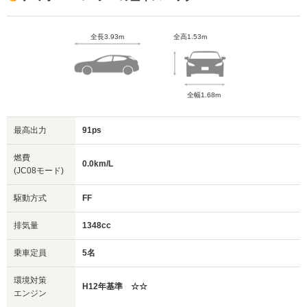
全長3.93m
全高1.53m
全幅1.68m
最高出力
91ps
燃費
0.0km/L
(JC08モード)
駆動方式
FF
排気量
1348cc
乗車定員
5名
環境対策
H12年基準 ☆☆
エンジン