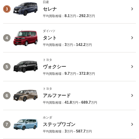
日産
セレナ
3
8.1
292.3
平均買取相場：
万円～
万円
ダイハツ
タント
4
3
142.2
平均買取相場：
万円～
万円
トヨタ
ヴォクシー
5
9.7
372.9
平均買取相場：
万円～
万円
トヨタ
アルファード
6
41.8
689.7
平均買取相場：
万円～
万円
ホンダ
ステップワゴン
7
3
587.7
平均買取相場：
万円～
万円