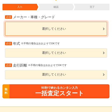
入力
確認
完了
メーカー・車種・グレード
必須
選択してください
年式
必須
※不明の場合はおおよそでOKです
選択してください
走行距離
必須
※不明の場合はおおよそでOKです
選択してください
90
秒で終わるカンタン入力
無
一括査定スタート
料