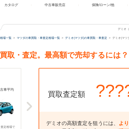
カタログ
中古車販売店
保険/ローン/他
デミオ（
相場一覧
マツダの車買取・車査定相場一覧
デミオ(マツダ)の車買取・車査定
デミオ(マツダ
トの買取・査定。最高額で売却するには？
???
古車平均
買取査定額
デミオの高額査定を狙うには、
より
、査定相場で