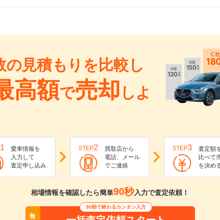
数の見積もりを比較し
最高額
売却
で
しよ
1
2
3
STEP
STEP
愛車情報を
買取店から
査定額
入力して
電話、メール
比べて
査定申し込み
でご連絡
を決め
90秒
相場情報を確認したら簡単
入力で査定依頼！
90秒で終わるカンタン入力
無