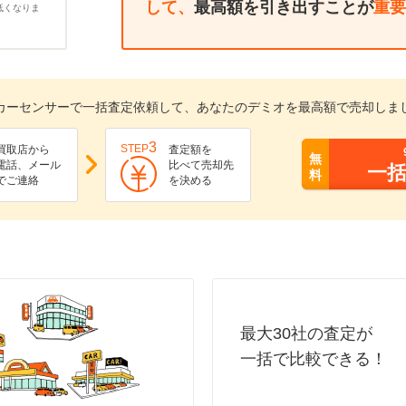
して、
最高額を引き出すことが
重要
低くなりま
カーセンサーで一括査定依頼して、あなたのデミオを最高額で売却しま
3
STEP
買取店から
査定額を
無
電話、メール
比べて売却先
一
料
でご連絡
を決める
最大30社の査定が
一括で比較できる！