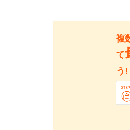
複
て
う!
STEP