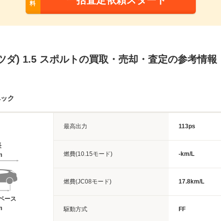
一括査定依頼スタート
料
ツダ) 1.5 スポルトの買取・売却・査定の参考情報
ペック
最高出力
113ps
長
燃費(10.15モード)
-km/L
m
燃費(JC08モード)
17.8km/L
ベース
m
駆動方式
FF