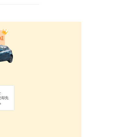
を
売却先
る