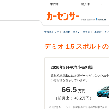
中古車
輸入車
中古車トップ
車買取・車査定・車売却
車買取・査定
デミオ 1.5 スポル
2026年8月平均小売相場
買取相場算出には参照データが少ないため中
小売相場を表示しています。
66.5
万円
（前月比：
+0.2
万円）
※上記はカーセンサー掲載物件の平均小売相場であり