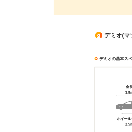
デミオ(マ
デミオの基本ス
全
3.9
ホイール
2.5