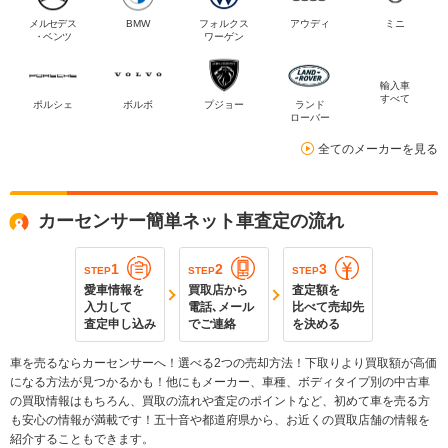
メルセデス
BMW
フォルクス
アウディ
ミニ
・ベンツ
ワーゲン
輸入車
すべて
ポルシェ
ボルボ
プジョー
ランド
ローバー
全てのメーカーを見る
カーセンサー簡単ネット車査定の流れ
1
2
3
STEP
STEP
STEP
愛車情報を
買取店から
査定額を
入力して
電話､メール
比べて売却先
査定申し込み
でご連絡
を決める
車を売るならカーセンサーへ！選べる2つの売却方法！下取りより買取額が高価
になる方法が見つかるかも！他にもメーカー、車種、ボディタイプ別の中古車
の買取情報はもちろん、買取の流れや査定のポイントなど、初めて車を売る方
も安心の情報が満載です！五十音や都道府県から、お近くの買取店舗の情報を
紹介することもできます。