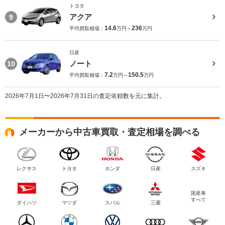
トヨタ
アクア
9
14.6
236
平均買取相場：
万円～
万円
日産
ノート
10
7.2
150.5
平均買取相場：
万円～
万円
2026年7月1日〜2026年7月31日の査定依頼数を元に集計。
メーカーから中古車買取・査定相場を調べる
レクサス
トヨタ
ホンダ
日産
スズキ
国産車
すべて
ダイハツ
マツダ
スバル
三菱