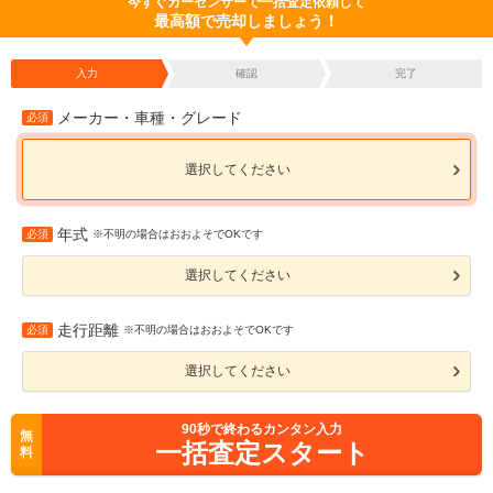
今すぐカーセンサーで一括査定依頼して
最高額で売却しましょう！
入力
確認
完了
メーカー・車種・グレード
必須
選択してください
年式
必須
※不明の場合はおおよそでOKです
選択してください
走行距離
必須
※不明の場合はおおよそでOKです
選択してください
90
秒で終わるカンタン入力
無
一括査定スタート
料