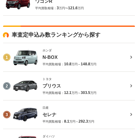
ワゴンR
3
121.6
平均買取相場：
万円〜
万円
車査定申込み数ランキングから探す
ホンダ
N-BOX
1
10.8
148.8
平均買取相場：
万円～
万円
トヨタ
プリウス
2
12.1
303.5
平均買取相場：
万円～
万円
日産
セレナ
3
8.1
292.3
平均買取相場：
万円～
万円
ダイハツ