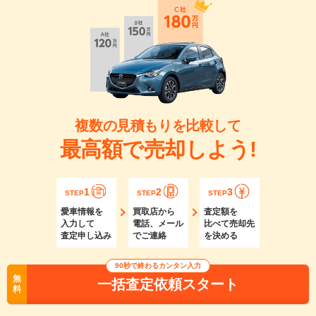
複数の見積もりを比較して
最高額で売却しよう!
1
2
3
STEP
STEP
STEP
愛車情報を
買取店から
査定額を
入力して
電話、メール
比べて売却先
査定申し込み
でご連絡
を決める
90秒で終わるカンタン入力
無
一括査定依頼スタート
料