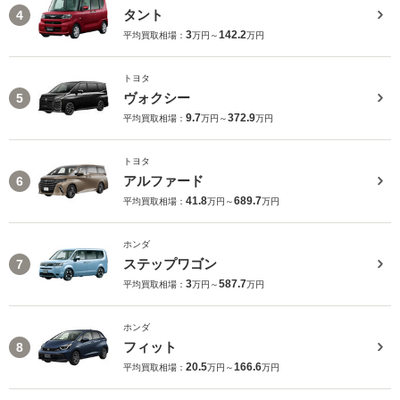
タント
4
3
142.2
平均買取相場：
万円～
万円
トヨタ
ヴォクシー
5
9.7
372.9
平均買取相場：
万円～
万円
トヨタ
アルファード
6
41.8
689.7
平均買取相場：
万円～
万円
ホンダ
ステップワゴン
7
3
587.7
平均買取相場：
万円～
万円
ホンダ
フィット
8
20.5
166.6
平均買取相場：
万円～
万円