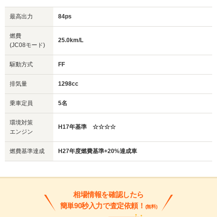
最高出力
84ps
燃費
25.0km/L
(JC08モード)
駆動方式
FF
排気量
1298cc
乗車定員
5名
環境対策
H17年基準 ☆☆☆☆
エンジン
燃費基準達成
H27年度燃費基準+20%達成車
相場情報を確認したら
簡単90秒入力で査定依頼！
(無料)