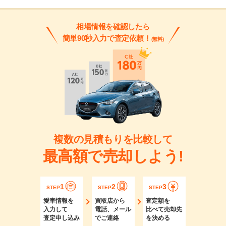
相場情報を確認したら
簡単90秒入力で査定依頼！
(無料)
複数の見積もりを比較して
最高額で売却しよう!
1
2
3
STEP
STEP
STEP
愛車情報を
買取店から
査定額を
入力して
電話、メール
比べて売却先
査定申し込み
でご連絡
を決める