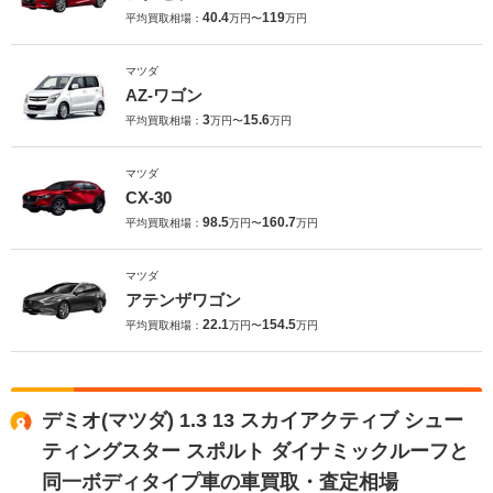
40.4
119
平均買取相場：
万円〜
万円
マツダ
AZ-ワゴン
3
15.6
平均買取相場：
万円〜
万円
マツダ
CX-30
98.5
160.7
平均買取相場：
万円〜
万円
マツダ
アテンザワゴン
22.1
154.5
平均買取相場：
万円〜
万円
デミオ(マツダ) 1.3 13 スカイアクティブ シュー
ティングスター スポルト ダイナミックルーフと
同一ボディタイプ車の車買取・査定相場