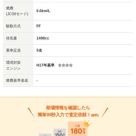
燃費
0.0km/L
(JC08モード)
駆動方式
FF
排気量
1498cc
乗車定員
5名
環境対策
H17年基準 ☆☆☆☆
エンジン
燃費基準達成
-
相場情報を確認したら
簡単90秒入力で査定依頼！
(無料)