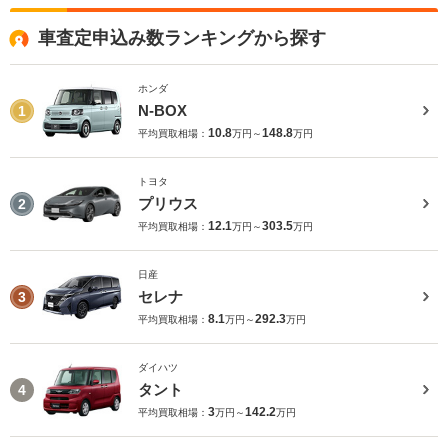
車査定申込み数ランキングから探す
ホンダ
N-BOX
1
10.8
148.8
平均買取相場：
万円～
万円
トヨタ
プリウス
2
12.1
303.5
平均買取相場：
万円～
万円
日産
セレナ
3
8.1
292.3
平均買取相場：
万円～
万円
ダイハツ
タント
4
3
142.2
平均買取相場：
万円～
万円