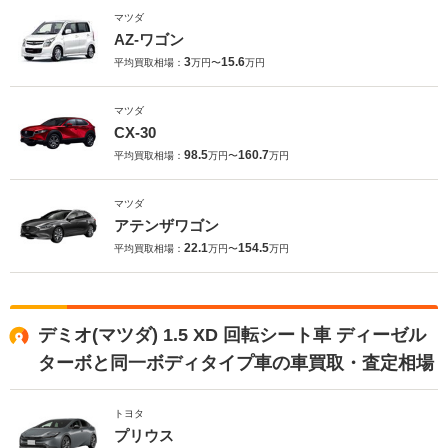
マツダ
AZ-ワゴン
3
15.6
平均買取相場：
万円〜
万円
マツダ
CX-30
98.5
160.7
平均買取相場：
万円〜
万円
マツダ
アテンザワゴン
22.1
154.5
平均買取相場：
万円〜
万円
デミオ(マツダ) 1.5 XD 回転シート車 ディーゼル
ターボと同一ボディタイプ車の車買取・査定相場
トヨタ
プリウス