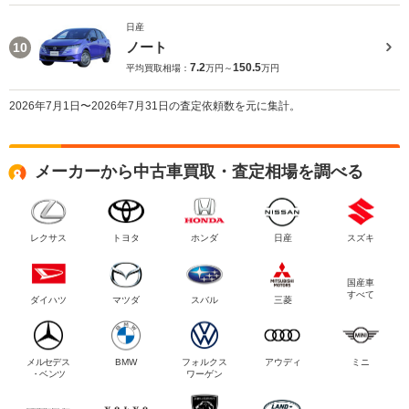
日産
ノート
10
7.2
150.5
平均買取相場：
万円～
万円
2026年7月1日〜2026年7月31日の査定依頼数を元に集計。
メーカーから中古車買取・査定相場を調べる
レクサス
トヨタ
ホンダ
日産
スズキ
国産車
すべて
ダイハツ
マツダ
スバル
三菱
メルセデス
BMW
フォルクス
アウディ
ミニ
・ベンツ
ワーゲン