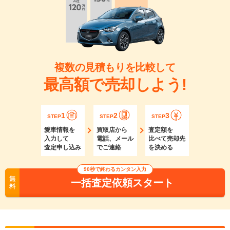
複数の見積もりを比較して
最高額で売却しよう!
1
2
3
STEP
STEP
STEP
愛車情報を
買取店から
査定額を
入力して
電話、メール
比べて売却先
査定申し込み
でご連絡
を決める
90秒で終わるカンタン入力
無
一括査定依頼スタート
料