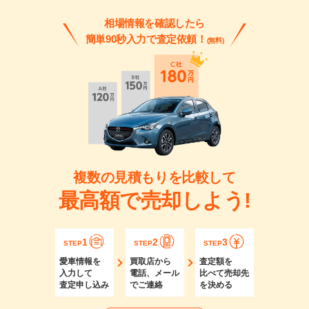
相場情報を確認したら
簡単90秒入力で査定依頼！
(無料)
複数の見積もりを比較して
最高額で売却しよう!
1
2
3
STEP
STEP
STEP
愛車情報を
買取店から
査定額を
入力して
電話、メール
比べて売却先
査定申し込み
でご連絡
を決める