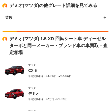
デミオ(マツダ)の他グレード詳細を見てみる
英数
デミオ(マツダ) 1.5 XD 回転シート車 ディーゼル
ターボと同一メーカー・ブランド車の車買取・査
定相場
マツダ
CX-5
23.9
252.8
平均買取相場：
万円〜
万円
マツダ
デミオ
22
61.8
平均買取相場：
万円〜
万円