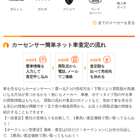
輸入車
すべて
ポルシェ
ボルボ
プジョー
ランド
ローバー
全てのメーカーを見る
カーセンサー簡単ネット車査定の流れ
1
2
3
STEP
STEP
STEP
愛車情報を
買取店から
査定額を
入力して
電話､メール
比べて売却先
査定申し込み
でご連絡
を決める
車を売るならカーセンサーへ！選べる2つの売却方法！下取りより買取額が高価
になる方法が見つかるかも！他にもメーカー、車種、ボディタイプ別の中古車
の買取情報はもちろん、買取の流れや査定のポイントなど、初めて車を売る方
も安心の情報が満載です！五十音や都道府県から、お近くの買取店舗の情報を
紹介することもできます。
【一括査定】数社の見積もりを比較して、1番高い査定価格で買い取ってもらお
う！
【オークション型査定】連絡・査定は1社だけ！オークションにお任せ出品し
て、1番高い査定価格で買い取ってもらおう！