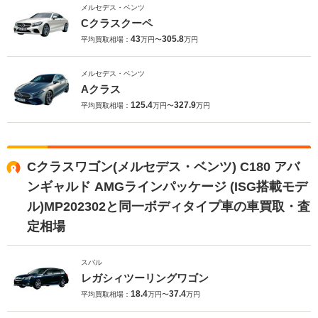
メルセデス・ベンツ
Cクラスクーペ
43
305.8
平均買取相場：
万円〜
万円
メルセデス・ベンツ
Aクラス
125.4
327.9
平均買取相場：
万円〜
万円
Cクラスワゴン(メルセデス・ベンツ) C180 アバ
ンギャルド AMGラインパッケージ (ISG搭載モデ
ル)MP202302と同一ボディタイプ車の車買取・査
定相場
スバル
レガシィツーリングワゴン
18.4
37.4
平均買取相場：
万円〜
万円