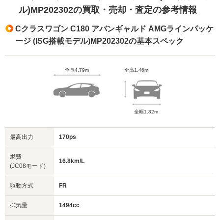
ル)MP202302の買取・売却・査定の参考情報
Cクラスワゴン C180 アバンギャルド AMGラインパッケ
ージ (ISG搭載モデル)MP202302の基本スペック
全長4.79m
全高1.46m
全幅1.82m
最高出力
170ps
燃費
16.8km/L
(JC08モード)
駆動方式
FR
排気量
1494cc