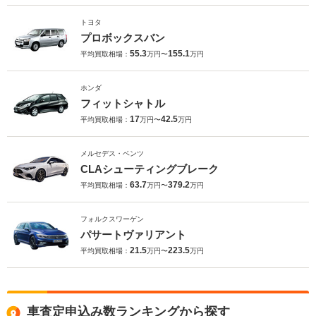
トヨタ
プロボックスバン
55.3
155.1
平均買取相場：
万円〜
万円
ホンダ
フィットシャトル
17
42.5
平均買取相場：
万円〜
万円
メルセデス・ベンツ
CLAシューティングブレーク
63.7
379.2
平均買取相場：
万円〜
万円
フォルクスワーゲン
パサートヴァリアント
21.5
223.5
平均買取相場：
万円〜
万円
車査定申込み数ランキングから探す