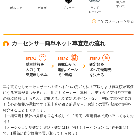
輸入車
すべて
ポルシェ
ボルボ
プジョー
ランド
ローバー
全てのメーカーを見る
カーセンサー簡単ネット車査定の流れ
1
2
3
STEP
STEP
STEP
愛車情報を
買取店から
査定額を
入力して
電話､メール
比べて売却先
査定申し込み
でご連絡
を決める
車を売るならカーセンサーへ！選べる2つの売却方法！下取りより買取額が高価
になる方法が見つかるかも！他にもメーカー、車種、ボディタイプ別の中古車
の買取情報はもちろん、買取の流れや査定のポイントなど、初めて車を売る方
も安心の情報が満載です！五十音や都道府県から、お近くの買取店舗の情報を
紹介することもできます。
【一括査定】数社の見積もりを比較して、1番高い査定価格で買い取ってもらお
う！
【オークション型査定】連絡・査定は1社だけ！オークションにお任せ出品し
て、1番高い査定価格で買い取ってもらおう！