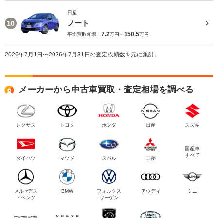
日産
ノート
10
7.2
150.5
平均買取相場：
万円～
万円
2026年7月1日〜2026年7月31日の査定依頼数を元に集計。
メーカーから中古車買取・査定相場を調べる
レクサス
トヨタ
ホンダ
日産
スズキ
国産車
すべて
ダイハツ
マツダ
スバル
三菱
メルセデス
BMW
フォルクス
アウディ
ミニ
・ベンツ
ワーゲン