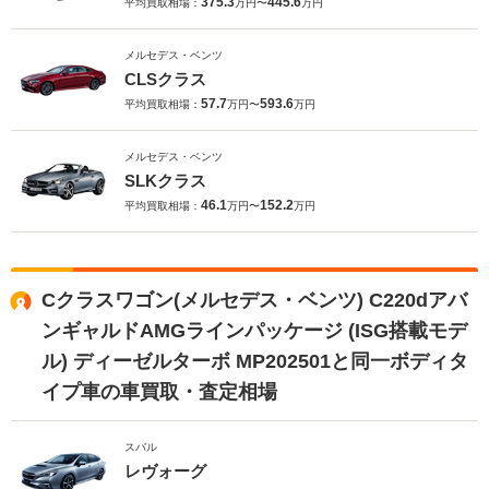
375.3
445.6
平均買取相場：
万円〜
万円
メルセデス・ベンツ
CLSクラス
57.7
593.6
平均買取相場：
万円〜
万円
メルセデス・ベンツ
SLKクラス
46.1
152.2
平均買取相場：
万円〜
万円
Cクラスワゴン(メルセデス・ベンツ) C220dアバ
ンギャルドAMGラインパッケージ (ISG搭載モデ
ル) ディーゼルターボ MP202501と同一ボディタ
イプ車の車買取・査定相場
スバル
レヴォーグ