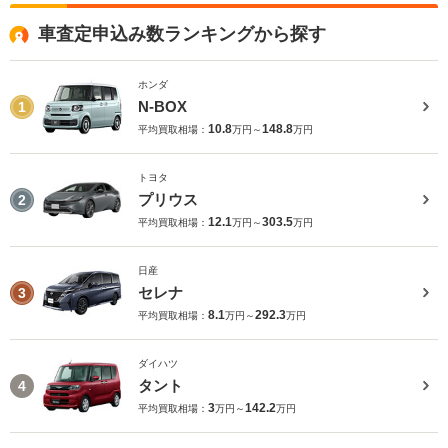
車査定申込み数ランキングから探す
ホンダ
N-BOX
1
10.8
148.8
平均買取相場：
万円～
万円
トヨタ
プリウス
2
12.1
303.5
平均買取相場：
万円～
万円
日産
セレナ
3
8.1
292.3
平均買取相場：
万円～
万円
ダイハツ
タント
4
3
142.2
平均買取相場：
万円～
万円