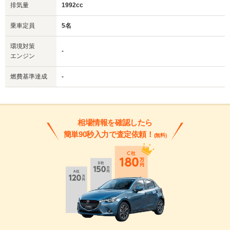
排気量
1992cc
乗車定員
5名
環境対策
-
エンジン
燃費基準達成
-
相場情報を確認したら
簡単90秒入力で査定依頼！
(無料)