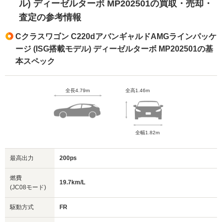
ル) ディーゼルターボ MP202501の買取・売却・
査定の参考情報
Cクラスワゴン C220dアバンギャルドAMGラインパッケ
ージ (ISG搭載モデル) ディーゼルターボ MP202501の基
本スペック
全長4.79m
全高1.46m
全幅1.82m
最高出力
200ps
燃費
19.7km/L
(JC08モード)
駆動方式
FR