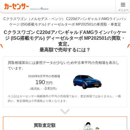
メニュー
Cクラスワゴン（メルセデス・ベンツ） C220dアバンギャルドAMGラインパッ
ケージ (ISG搭載モデル) ディーゼルターボ MP202501の車買取・車査定
Cクラスワゴン C220dアバンギャルドAMGラインパッケー
ジ (ISG搭載モデル) ディーゼルターボ MP202501の買取・
査定。
最高額で売却するには？
買取相場算出には参照データが少ないため中古車平均小売相場を表示し
ています。
2026年8月平均小売相場
190
万円
-3.8
（前月比：
万円）
※上記はカーセンサー掲載物件の平均小売相場であり、査定相場ではありません。一般
的に、査定価格は小売価格より低くなります。
買取査定額