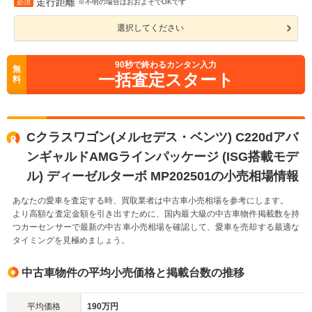
走行距離
必須
※不明の場合はおおよそでOKです
選択してください
90
秒で終わるカンタン入力
無
一括査定スタート
料
Cクラスワゴン(メルセデス・ベンツ) C220dアバ
ンギャルドAMGラインパッケージ (ISG搭載モデ
ル) ディーゼルターボ MP202501の小売相場情報
あなたの愛車を査定する時、買取業者は中古車小売相場を参考にします。
より高額な査定金額を引き出すために、国内最大級の中古車物件掲載数を持
つカーセンサーで最新の中古車小売相場を確認して、愛車を売却する最適な
タイミングを見極めましょう。
中古車物件の平均小売価格と掲載台数の推移
平均価格
190万円