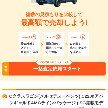
複数の見積もりを比較して
最高額で売却しよう!
1
2
3
STEP
STEP
STEP
愛車情報を
買取店から
査定額を
入力して
電話、メール
比べて売却先
査定申し込み
でご連絡
を決める
90秒で終わるカンタン入力
無
一括査定依頼スタート
料
Cクラスワゴン(メルセデス・ベンツ) C220dアバ
ンギャルドAMGラインパッケージ (ISG搭載モデ