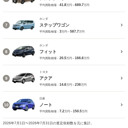
41.8
689.7
平均買取相場：
万円～
万円
ホンダ
ステップワゴン
7
3
587.7
平均買取相場：
万円～
万円
ホンダ
フィット
8
20.5
166.6
平均買取相場：
万円～
万円
トヨタ
アクア
9
14.6
236
平均買取相場：
万円～
万円
日産
ノート
10
7.2
150.5
平均買取相場：
万円～
万円
2026年7月1日〜2026年7月31日の査定依頼数を元に集計。