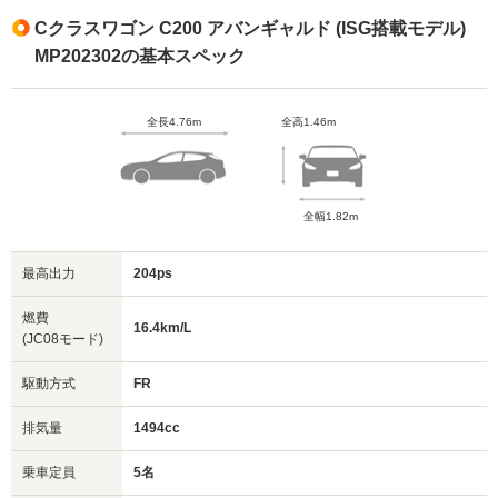
Cクラスワゴン C200 アバンギャルド (ISG搭載モデル)
MP202302の基本スペック
全長4.76m
全高1.46m
全幅1.82m
最高出力
204ps
燃費
16.4km/L
(JC08モード)
駆動方式
FR
排気量
1494cc
乗車定員
5名