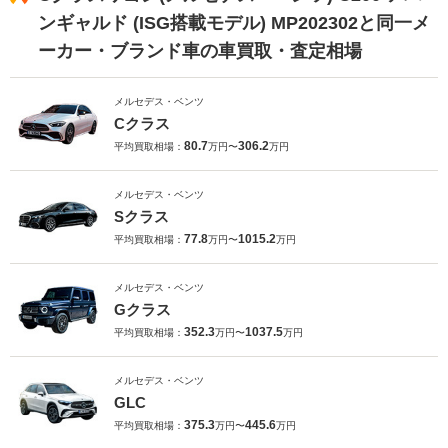
ンギャルド (ISG搭載モデル) MP202302と同一メ
ーカー・ブランド車の車買取・査定相場
メルセデス・ベンツ
Cクラス
80.7
306.2
平均買取相場：
万円〜
万円
メルセデス・ベンツ
Sクラス
77.8
1015.2
平均買取相場：
万円〜
万円
メルセデス・ベンツ
Gクラス
352.3
1037.5
平均買取相場：
万円〜
万円
メルセデス・ベンツ
GLC
375.3
445.6
平均買取相場：
万円〜
万円