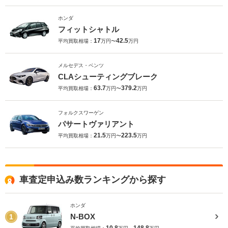
ホンダ
フィットシャトル
17
42.5
平均買取相場：
万円〜
万円
メルセデス・ベンツ
CLAシューティングブレーク
63.7
379.2
平均買取相場：
万円〜
万円
フォルクスワーゲン
パサートヴァリアント
21.5
223.5
平均買取相場：
万円〜
万円
車査定申込み数ランキングから探す
ホンダ
N-BOX
1