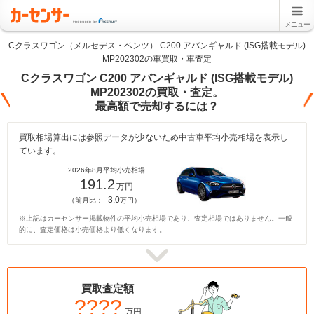
メニュー
Cクラスワゴン（メルセデス・ベンツ） C200 アバンギャルド (ISG搭載モデル)
MP202302の車買取・車査定
Cクラスワゴン C200 アバンギャルド (ISG搭載モデル)
MP202302の買取・査定。
最高額で売却するには？
買取相場算出には参照データが少ないため中古車平均小売相場を表示し
ています。
2026年8月平均小売相場
191.2
万円
-3.0
（前月比：
万円）
※上記はカーセンサー掲載物件の平均小売相場であり、査定相場ではありません。一般
的に、査定価格は小売価格より低くなります。
買取査定額
????
万円