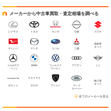
メーカーから中古車買取・査定相場を調べる
レクサス
トヨタ
ホンダ
日産
スズキ
国産車
すべて
ダイハツ
マツダ
スバル
三菱
メルセデス
BMW
フォルクス
アウディ
ミニ
・ベンツ
ワーゲン
輸入車
すべて
ポルシェ
ボルボ
プジョー
ランド
ローバー
全てのメーカーを見る