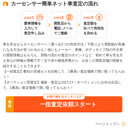
カーセンサー簡単ネット車査定の流れ
1
2
3
STEP
STEP
STEP
愛車情報を
買取店から
査定額を
入力して
電話､メール
比べて売却先
査定申し込み
でご連絡
を決める
車を売るならカーセンサーへ！選べる2つの売却方法！下取りより買取額が高価
になる方法が見つかるかも！他にもメーカー、車種、ボディタイプ別の中古車
の買取情報はもちろん、買取の流れや査定のポイントなど、初めて車を売る方
も安心の情報が満載です！五十音や都道府県から、お近くの買取店舗の情報を
紹介することもできます。
【一括査定】数社の見積もりを比較して、1番高い査定価格で買い取ってもらお
う！
【オークション型査定】連絡・査定は1社だけ！オークションにお任せ出品し
て、1番高い査定価格で買い取ってもらおう！
90秒で終わるカンタン入力
無
一括査定依頼スタート
料
ページトップへ