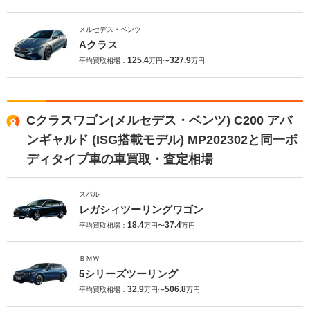
メルセデス・ベンツ
Aクラス
125.4
327.9
平均買取相場：
万円〜
万円
Cクラスワゴン(メルセデス・ベンツ) C200 アバ
ンギャルド (ISG搭載モデル) MP202302と同一ボ
ディタイプ車の車買取・査定相場
スバル
レガシィツーリングワゴン
18.4
37.4
平均買取相場：
万円〜
万円
ＢＭＷ
5シリーズツーリング
32.9
506.8
平均買取相場：
万円〜
万円