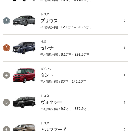
10.8
148.8
平均買取相場：
万円～
万円
トヨタ
プリウス
2
12.1
303.5
平均買取相場：
万円～
万円
日産
セレナ
3
8.1
292.3
平均買取相場：
万円～
万円
ダイハツ
タント
4
3
142.2
平均買取相場：
万円～
万円
トヨタ
ヴォクシー
5
9.7
372.9
平均買取相場：
万円～
万円
トヨタ
アルファード
6