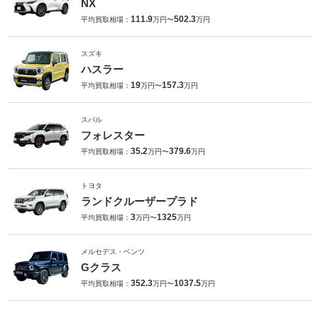
NX
111.9
502.3
平均買取相場：
万円〜
万円
スズキ
ハスラー
19
157.3
平均買取相場：
万円〜
万円
スバル
フォレスター
35.2
379.6
平均買取相場：
万円〜
万円
トヨタ
ランドクルーザープラド
3
1325
平均買取相場：
万円〜
万円
メルセデス・ベンツ
Gクラス
352.3
1037.5
平均買取相場：
万円〜
万円