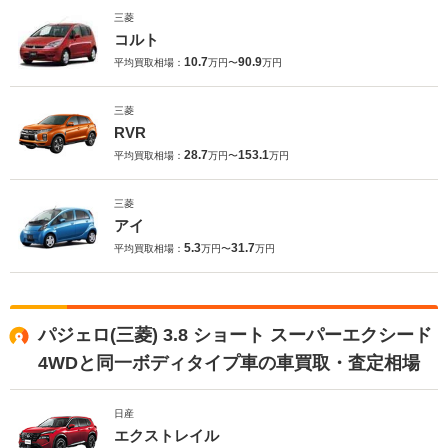
三菱
コルト
10.7
90.9
平均買取相場：
万円〜
万円
三菱
RVR
28.7
153.1
平均買取相場：
万円〜
万円
三菱
アイ
5.3
31.7
平均買取相場：
万円〜
万円
パジェロ(三菱) 3.8 ショート スーパーエクシード
4WDと同一ボディタイプ車の車買取・査定相場
日産
エクストレイル