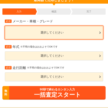
最高額で売却しましょう！
入力
確認
完了
メーカー・車種・グレード
必須
選択してください
年式
必須
※不明の場合はおおよそでOKです
選択してください
走行距離
必須
※不明の場合はおおよそでOKです
選択してください
90
秒で終わるカンタン入力
無
一括査定スタート
料