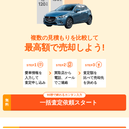
複数の見積もりを比較して
最高額で売却しよう!
1
2
3
STEP
STEP
STEP
愛車情報を
買取店から
査定額を
入力して
電話、メール
比べて売却先
査定申し込み
でご連絡
を決める
90秒で終わるカンタン入力
無
一括査定依頼スタート
料