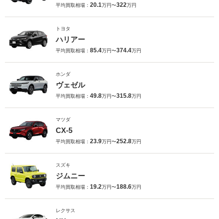
20.1
322
平均買取相場：
万円〜
万円
トヨタ
ハリアー
85.4
374.4
平均買取相場：
万円〜
万円
ホンダ
ヴェゼル
49.8
315.8
平均買取相場：
万円〜
万円
マツダ
CX-5
23.9
252.8
平均買取相場：
万円〜
万円
スズキ
ジムニー
19.2
188.6
平均買取相場：
万円〜
万円
レクサス