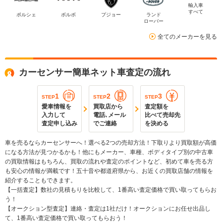
輸入車
すべて
ポルシェ
ボルボ
プジョー
ランド
ローバー
全てのメーカーを見る
カーセンサー簡単ネット車査定の流れ
1
2
3
STEP
STEP
STEP
愛車情報を
買取店から
査定額を
入力して
電話､メール
比べて売却先
査定申し込み
でご連絡
を決める
車を売るならカーセンサーへ！選べる2つの売却方法！下取りより買取額が高価
になる方法が見つかるかも！他にもメーカー、車種、ボディタイプ別の中古車
の買取情報はもちろん、買取の流れや査定のポイントなど、初めて車を売る方
も安心の情報が満載です！五十音や都道府県から、お近くの買取店舗の情報を
紹介することもできます。
【一括査定】数社の見積もりを比較して、1番高い査定価格で買い取ってもらお
う！
【オークション型査定】連絡・査定は1社だけ！オークションにお任せ出品し
て、1番高い査定価格で買い取ってもらおう！