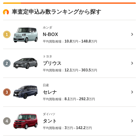
車査定申込み数ランキングから探す
ホンダ
N-BOX
1
10.8
148.8
平均買取相場：
万円～
万円
トヨタ
プリウス
2
12.1
303.5
平均買取相場：
万円～
万円
日産
セレナ
3
8.1
292.3
平均買取相場：
万円～
万円
ダイハツ
タント
4
3
142.2
平均買取相場：
万円～
万円