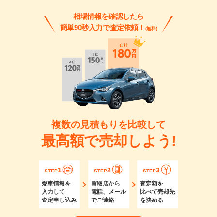
相場情報を確認したら
簡単90秒入力で査定依頼！
(無料)
複数の見積もりを比較して
最高額で売却しよう!
1
2
3
STEP
STEP
STEP
愛車情報を
買取店から
査定額を
入力して
電話、メール
比べて売却先
査定申し込み
でご連絡
を決める