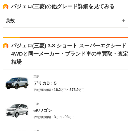
パジェロ(三菱)の他グレード詳細を見てみる
英数
パジェロ(三菱) 3.8 ショート スーパーエクシード
4WDと同一メーカー・ブランド車の車買取・査定
相場
三菱
デリカD：5
16.2
373.9
平均買取相場：
万円〜
万円
三菱
eKワゴン
3
93
平均買取相場：
万円〜
万円