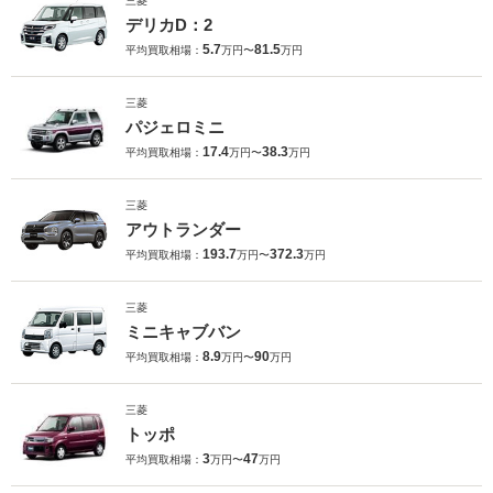
三菱
デリカD：2
5.7
81.5
平均買取相場：
万円〜
万円
三菱
パジェロミニ
17.4
38.3
平均買取相場：
万円〜
万円
三菱
アウトランダー
193.7
372.3
平均買取相場：
万円〜
万円
三菱
ミニキャブバン
8.9
90
平均買取相場：
万円〜
万円
三菱
トッポ
3
47
平均買取相場：
万円〜
万円