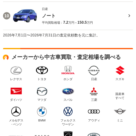
日産
ノート
10
7.2
150.5
平均買取相場：
万円～
万円
2026年7月1日〜2026年7月31日の査定依頼数を元に集計。
メーカーから中古車買取・査定相場を調べる
レクサス
トヨタ
ホンダ
日産
スズキ
国産車
すべて
ダイハツ
マツダ
スバル
三菱
メルセデス
BMW
フォルクス
アウディ
ミニ
・ベンツ
ワーゲン