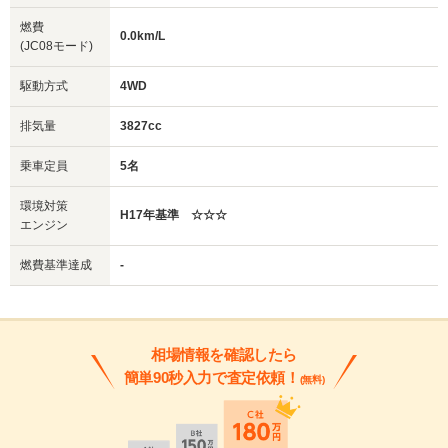
燃費
0.0km/L
(JC08モード)
駆動方式
4WD
排気量
3827cc
乗車定員
5名
環境対策
H17年基準 ☆☆☆
エンジン
燃費基準達成
-
相場情報を確認したら
簡単90秒入力で査定依頼！
(無料)