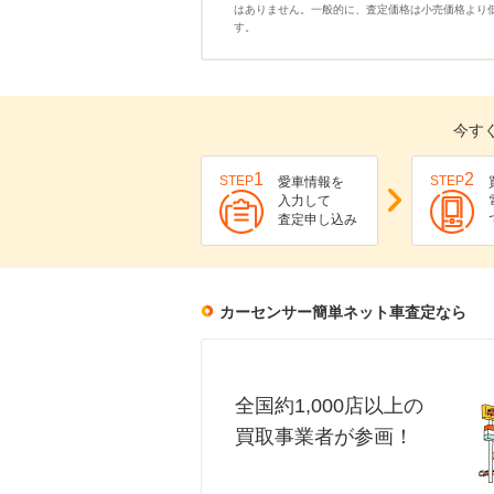
はありません。一般的に、査定価格は小売価格より
す。
今す
1
2
STEP
STEP
愛車情報を
入力して
査定申し込み
カーセンサー簡単ネット車査定なら
全国約1,000店以上の
買取事業者が参画！