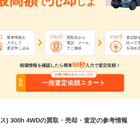
最高額
売却
で
しよ
1
2
3
STEP
STEP
愛車情報を
買取店から
査定額
入力して
電話、メール
比べて
査定申し込み
でご連絡
を決め
90秒
相場情報を確認したら簡単
入力で査定依頼！
90秒で終わるカンタン入力
無
一括査定依頼スタート
料
サス) 300h 4WDの買取・売却・査定の参考情報