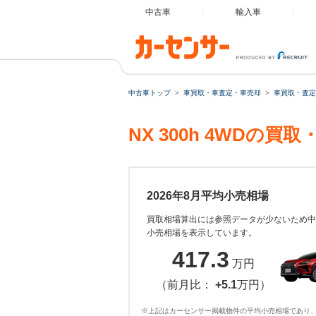
中古車
輸入車
中古車トップ
車買取・車査定・車売却
車買取・査定
NX 300h 4WDの
2026年8月平均小売相場
買取相場算出には参照データが少ないため中
小売相場を表示しています。
417.3
万円
（前月比：
+5.1
万円）
※上記はカーセンサー掲載物件の平均小売相場であり