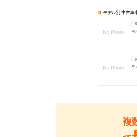
モデル別 中古車
平
平
複