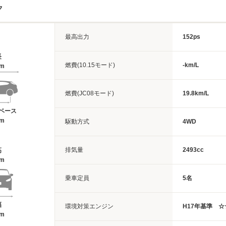
ク
最高出力
152ps
長
燃費(10.15モード)
-km/L
3m
燃費(JC08モード)
19.8km/L
ベース
6m
駆動方式
4WD
排気量
2493cc
高
5m
乗車定員
5名
幅
環境対策エンジン
H17年基準 
5m