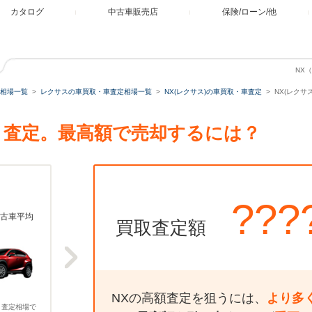
カタログ
中古車販売店
保険/ローン/他
NX
相場一覧
レクサスの車買取・車査定相場一覧
NX(レクサス)の車買取・車査定
NX(レクサス
買取・査定。最高額で売却するには？
???
古車平均
買取査定額
NXの高額査定を狙うには、
より多
、査定相場で