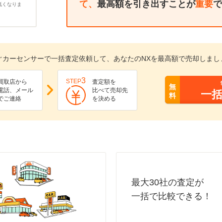
て、
最高額を引き出すことが
重要
で
低くなりま
ぐカーセンサーで一括査定依頼して、あなたのNXを最高額で売却しまし
3
STEP
買取店から
査定額を
無
電話、メール
比べて売却先
一
料
でご連絡
を決める
最大30社の査定が
一括で比較できる！