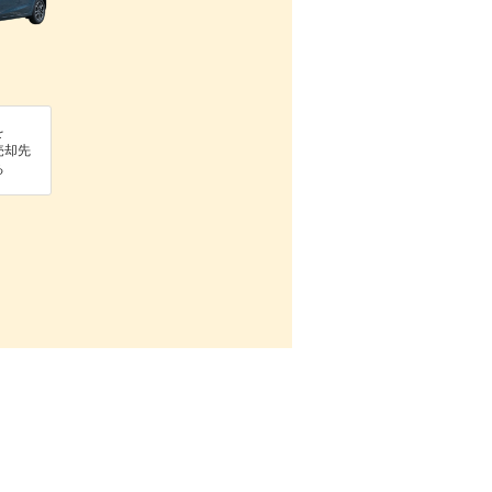
を
売却先
る