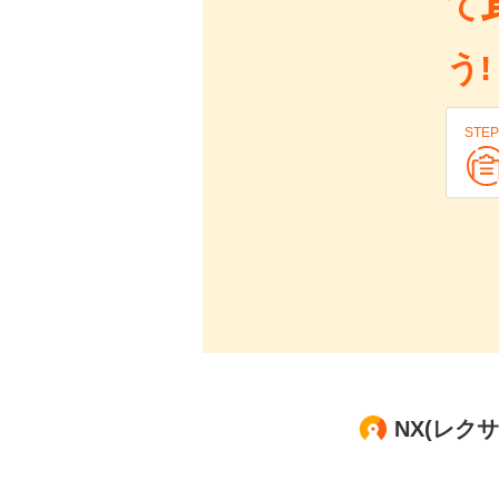
て
う!
STEP
NX(レク