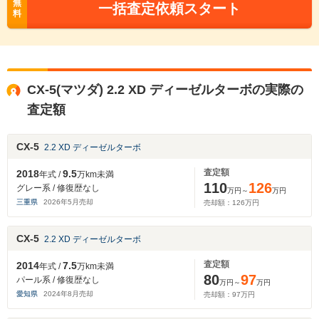
無
一括査定依頼スタート
料
CX-5(マツダ) 2.2 XD ディーゼルターボの実際の
査定額
CX-5
2.2 XD ディーゼルターボ
査定額
2018
9.5
年式 /
万km未満
110
126
グレー系 / 修復歴なし
万円～
万円
三重県
2026
年
5
月売却
売却額：
126
万円
CX-5
2.2 XD ディーゼルターボ
査定額
2014
7.5
年式 /
万km未満
80
97
パール系 / 修復歴なし
万円～
万円
愛知県
2024
年
8
月売却
売却額：
97
万円