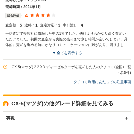
売却した車：マツダCX-5
た。 弊社ではCX-5のようなSUVの専門店を展開している関係もあり、
大変得意な車種となっております。SUVの他にもミニバンや輸入車、
売却時期：2024年1月
軽自動車などの各種専門店を展開しているため、また機会がございま
4
総合評価
したら是非お力添えできれば幸いでございます。 今後とも宜しくお願
い申し上げます。
5
1
3
4
査定額：
連絡：
査定対応：
車引渡し：
一括査定で複数社に依頼した中の1社でした。他社よりもかなり高く査定い
ただけました。初回の査定から実際の売却まで少し時間が空いてしまい、具
体的に売却を進める時にかなりコミュニケーションに難があり、困りまし
た。
▼ 全てを表示する
買取店からの返信
お世話になっております。株式会社ネクステージでございます。 この
CX-5(マツダ) 2.2 XD ディーゼルターボを売却した人のクチコミ(全国)一覧
度は、誠に申し訳ございませんでした。 お客様から頂きました、貴重
へ(15件)
なご意見を真摯に受け止め改善に努めていきます。 また機会がござい
クチコミ利用にあたっての注意事項
ましたら是非ネクステージをご利用いただけますと幸いでございま
す。 今後とも宜しくお願いいたします。
CX-5(マツダ)の他グレード詳細を見てみる
英数