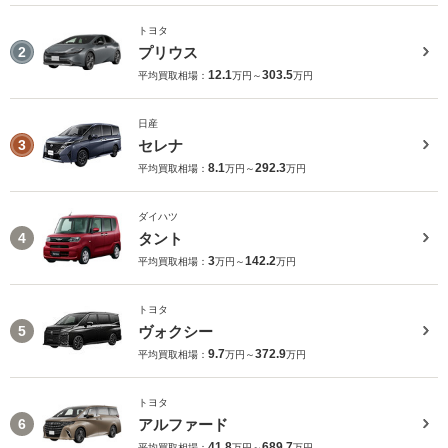
トヨタ
プリウス
2
12.1
303.5
平均買取相場：
万円～
万円
日産
セレナ
3
8.1
292.3
平均買取相場：
万円～
万円
ダイハツ
タント
4
3
142.2
平均買取相場：
万円～
万円
トヨタ
ヴォクシー
5
9.7
372.9
平均買取相場：
万円～
万円
トヨタ
アルファード
6
41.8
689.7
平均買取相場：
万円～
万円