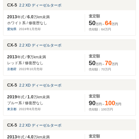
CX-5
2.2 XD ディーゼルターボ
査定額
2013
6.0
年式 /
万km未満
50
64
ホワイト系 / 修復歴なし
万円～
万円
愛知県
2024
年
1
月売却
売却額：
64
万円
CX-5
2.2 XD ディーゼルターボ
査定額
2013
9
年式 /
万km未満
50
70
レッド系 / 修復歴なし
万円～
万円
京都府
2022
年
10
月売却
売却額：
70
万円
CX-5
2.2 XD ディーゼルターボ
査定額
2019
1.0
年式 /
万km未満
90
100
ブルー系 / 修復歴なし
万円～
万円
東京都
2022
年
8
月売却
売却額：
100
万円
CX-5
2.2 XD ディーゼルターボ
査定額
2013
4.0
年式 /
万km未満