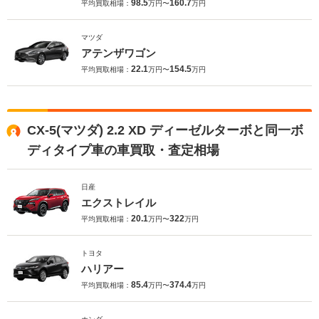
98.5
160.7
平均買取相場：
万円〜
万円
マツダ
アテンザワゴン
22.1
154.5
平均買取相場：
万円〜
万円
CX-5(マツダ) 2.2 XD ディーゼルターボと同一ボ
ディタイプ車の車買取・査定相場
日産
エクストレイル
20.1
322
平均買取相場：
万円〜
万円
トヨタ
ハリアー
85.4
374.4
平均買取相場：
万円〜
万円