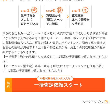
1
2
3
STEP
STEP
STEP
愛車情報を
買取店から
査定額を
入力して
電話､メール
比べて売却先
査定申し込み
でご連絡
を決める
車を売るならカーセンサーへ！選べる2つの売却方法！下取りより買取額が高価
になる方法が見つかるかも！他にもメーカー、車種、ボディタイプ別の中古車
の買取情報はもちろん、買取の流れや査定のポイントなど、初めて車を売る方
も安心の情報が満載です！五十音や都道府県から、お近くの買取店舗の情報を
紹介することもできます。
【一括査定】数社の見積もりを比較して、1番高い査定価格で買い取ってもらお
う！
【オークション型査定】連絡・査定は1社だけ！オークションにお任せ出品し
て、1番高い査定価格で買い取ってもらおう！
90秒で終わるカンタン入力
無
一括査定依頼スタート
料
ページトップへ