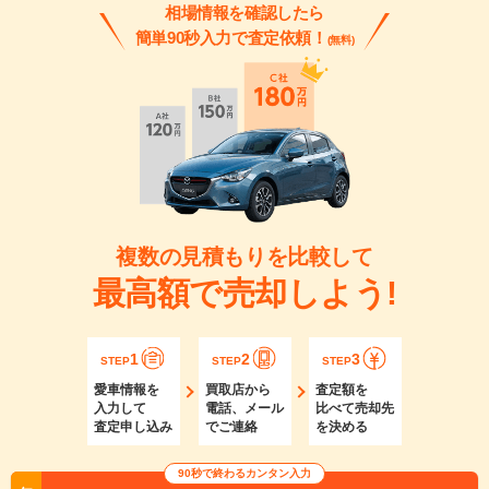
相場情報を確認したら
簡単90秒入力で査定依頼！
(無料)
複数の見積もりを比較して
最高額で売却しよう!
1
2
3
STEP
STEP
STEP
愛車情報を
買取店から
査定額を
入力して
電話、メール
比べて売却先
査定申し込み
でご連絡
を決める
90秒で終わるカンタン入力