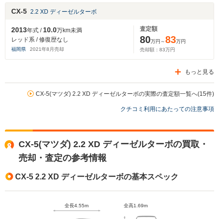
CX-5
2.2 XD ディーゼルターボ
査定額
2013
10.0
年式 /
万km未満
80
83
レッド系 / 修復歴なし
万円～
万円
福岡県
2021
年
8
月売却
売却額：
83
万円
もっと見る
CX-5(マツダ) 2.2 XD ディーゼルターボの実際の査定額一覧へ(15件)
クチコミ利用にあたっての注意事項
CX-5(マツダ) 2.2 XD ディーゼルターボの買取・
売却・査定の参考情報
CX-5 2.2 XD ディーゼルターボの基本スペック
全長4.55m
全高1.69m