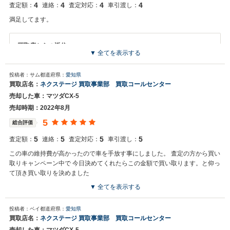
い申し上げます。
4
4
4
4
査定額：
連絡：
査定対応：
車引渡し：
満足してます。
買取店からの返信
▼ 全てを表示する
お世話になっております。株式会社ネクステージでございます。この
度はネクステージをご利用いただきまして誠にありがとうございまし
投稿者：サム
都道府県：
愛知県
た。今後もご満足いただけるよう精進してまいります。スタッフ一
買取店名：
ネクステージ 買取事業部 買取コールセンター
同、またのご利用お待ちしております。
売却した車：マツダCX-5
売却時期：2022年8月
5
総合評価
5
5
5
5
査定額：
連絡：
査定対応：
車引渡し：
この車の維持費が高かったので車を手放す事にしました。 査定の方から買い
取りキャンペーン中で 今日決めてくれたらこの金額で買い取ります。と仰っ
て頂き買い取りを決めました
▼ 全てを表示する
買取店からの返信
投稿者：ベイ
都道府県：
愛知県
お世話になっております。 株式会社ネクステージでございます。 この
買取店名：
ネクステージ 買取事業部 買取コールセンター
度はネクステージをご利用いただきまして誠にありがとうございまし