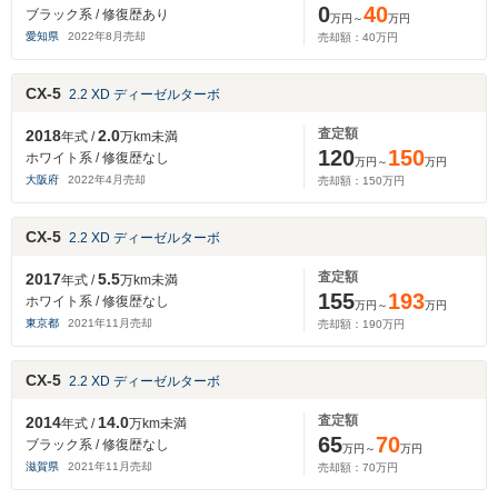
0
40
ブラック系 / 修復歴あり
万円～
万円
愛知県
2022
年
8
月売却
売却額：
40
万円
CX-5
2.2 XD ディーゼルターボ
査定額
2018
2.0
年式 /
万km未満
120
150
ホワイト系 / 修復歴なし
万円～
万円
大阪府
2022
年
4
月売却
売却額：
150
万円
CX-5
2.2 XD ディーゼルターボ
査定額
2017
5.5
年式 /
万km未満
155
193
ホワイト系 / 修復歴なし
万円～
万円
東京都
2021
年
11
月売却
売却額：
190
万円
CX-5
2.2 XD ディーゼルターボ
査定額
2014
14.0
年式 /
万km未満
65
70
ブラック系 / 修復歴なし
万円～
万円
滋賀県
2021
年
11
月売却
売却額：
70
万円