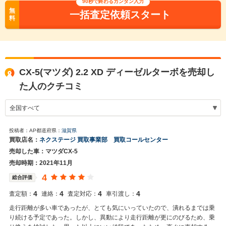
90秒で終わるカンタン入力
無
一括査定依頼スタート
料
CX-5(マツダ) 2.2 XD ディーゼルターボを売却し
た人のクチコミ
投稿者：AP
都道府県：
滋賀県
買取店名：
ネクステージ 買取事業部 買取コールセンター
売却した車：マツダCX-5
売却時期：2021年11月
4
総合評価
4
4
4
4
査定額：
連絡：
査定対応：
車引渡し：
走行距離が多い車であったが、とても気にいっていたので、潰れるまでは乗
り続ける予定であった。しかし、異動により走行距離が更にのびるため、乗