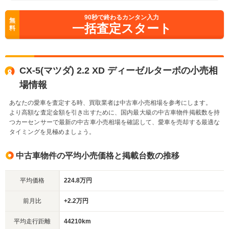
90
秒で終わるカンタン入力
無
一括査定スタート
料
CX-5(マツダ) 2.2 XD ディーゼルターボの小売相
場情報
あなたの愛車を査定する時、買取業者は中古車小売相場を参考にします。
より高額な査定金額を引き出すために、国内最大級の中古車物件掲載数を持
つカーセンサーで最新の中古車小売相場を確認して、愛車を売却する最適な
タイミングを見極めましょう。
中古車物件の平均小売価格と掲載台数の推移
平均価格
224.8万円
前月比
+2.2万円
平均走行距離
44210km