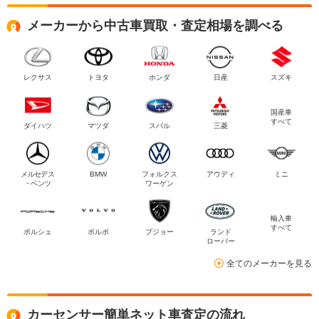
メーカーから中古車買取・査定相場を調べる
レクサス
トヨタ
ホンダ
日産
スズキ
国産車
すべて
ダイハツ
マツダ
スバル
三菱
メルセデス
BMW
フォルクス
アウディ
ミニ
・ベンツ
ワーゲン
輸入車
すべて
ポルシェ
ボルボ
プジョー
ランド
ローバー
全てのメーカーを見る
カーセンサー簡単ネット車査定の流れ