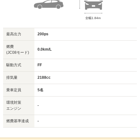
全幅1.84m
最高出力
200ps
燃費
0.0km/L
(JC08モード)
駆動方式
FF
排気量
2188cc
乗車定員
5名
環境対策
-
エンジン
燃費基準達成
-