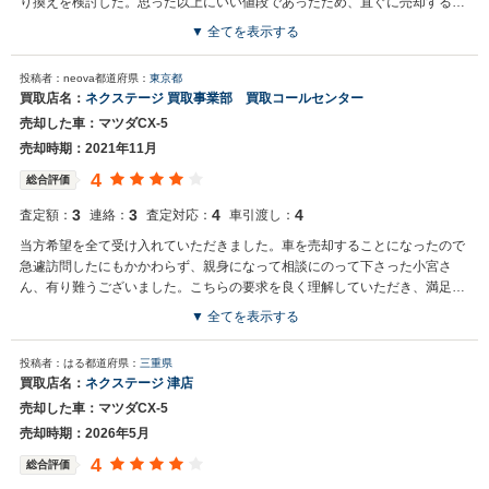
り換えを検討した。思った以上にいい値段であったため、直ぐに売却するこ
とにした。
▼ 全てを表示する
投稿者：neova
都道府県：
東京都
買取店名：
ネクステージ 買取事業部 買取コールセンター
売却した車：マツダCX-5
売却時期：2021年11月
4
総合評価
3
3
4
4
査定額：
連絡：
査定対応：
車引渡し：
当方希望を全て受け入れていただきました。車を売却することになったので
急遽訪問したにもかかわらず、親身になって相談にのって下さった小宮さ
ん、有り難うございました。こちらの要求を良く理解していただき、満足す
る結果を得ることができました。感謝しています。これからも顧客マインド
▼ 全てを表示する
で頑張って下さい。
買取店からの返信
投稿者：はる
都道府県：
三重県
お世話になっております。 株式会社ネクステージでございます。 この
買取店名：
ネクステージ 津店
度はネクステージをご利用いただきまして誠にありがとうございまし
売却した車：マツダCX-5
た。 弊社は東証一部上場企業のため、安心してご利用いただければと
存じます。 買取や販売だけではなく、車検や整備、点検などもご用意
売却時期：2026年5月
しております。 またお車のことで何かございましたら、是非ネクステ
4
総合評価
ージをご利用いただけますと幸いでございます。 今後とも宜しくお願