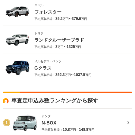
スバル
フォレスター
35.2
379.6
平均買取相場：
万円〜
万円
トヨタ
ランドクルーザープラド
3
1325
平均買取相場：
万円〜
万円
メルセデス・ベンツ
Gクラス
352.3
1037.5
平均買取相場：
万円〜
万円
車査定申込み数ランキングから探す
ホンダ
N-BOX
1
10.8
148.8
平均買取相場：
万円～
万円