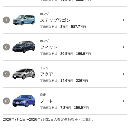
ホンダ
ステップワゴン
7
3
587.7
平均買取相場：
万円～
万円
ホンダ
フィット
8
20.5
166.6
平均買取相場：
万円～
万円
トヨタ
アクア
9
14.6
236
平均買取相場：
万円～
万円
日産
ノート
10
7.2
150.5
平均買取相場：
万円～
万円
2026年7月1日〜2026年7月31日の査定依頼数を元に集計。