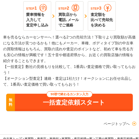
1
2
3
STEP
STEP
STEP
愛車情報を
買取店から
査定額を
入力して
電話､メール
比べて売却先
査定申し込み
でご連絡
を決める
車を売るならカーセンサーへ！選べる2つの売却方法！下取りより買取額が高価
になる方法が見つかるかも！他にもメーカー、車種、ボディタイプ別の中古車
の買取情報はもちろん、買取の流れや査定のポイントなど、初めて車を売る方
も安心の情報が満載です！五十音や都道府県から、お近くの買取店舗の情報を
紹介することもできます。
【一括査定】数社の見積もりを比較して、1番高い査定価格で買い取ってもらお
う！
【オークション型査定】連絡・査定は1社だけ！オークションにお任せ出品し
て、1番高い査定価格で買い取ってもらおう！
90秒で終わるカンタン入力
無
一括査定依頼スタート
料
ページトップへ
中古車トップ
車買取・車査定・車売却
車買取・査定相場一覧
三菱の車買取・車査定相場一覧