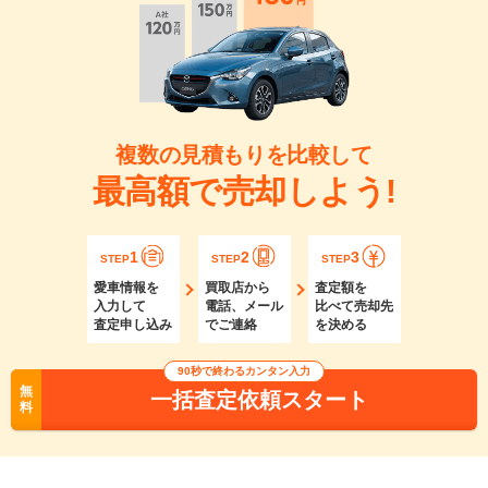
複数の見積もりを比較して
最高額で売却しよう!
1
2
3
STEP
STEP
STEP
愛車情報を
買取店から
査定額を
入力して
電話、メール
比べて売却先
査定申し込み
でご連絡
を決める
90秒で終わるカンタン入力
無
一括査定依頼スタート
料