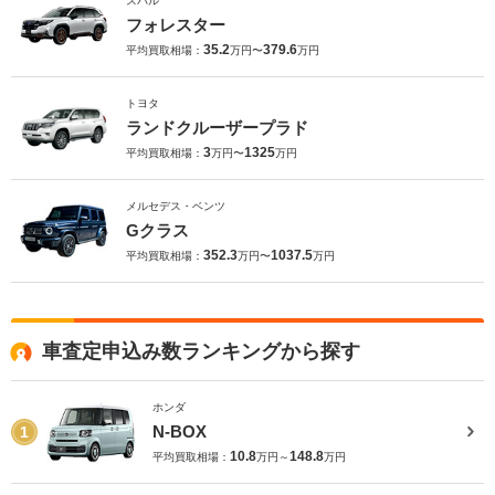
スバル
フォレスター
35.2
379.6
平均買取相場：
万円〜
万円
トヨタ
ランドクルーザープラド
3
1325
平均買取相場：
万円〜
万円
メルセデス・ベンツ
Gクラス
352.3
1037.5
平均買取相場：
万円〜
万円
車査定申込み数ランキングから探す
ホンダ
N-BOX
1
10.8
148.8
平均買取相場：
万円～
万円