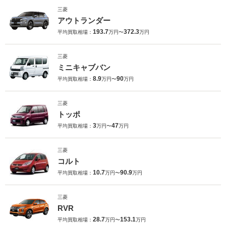
三菱
アウトランダー
193.7
372.3
平均買取相場：
万円〜
万円
三菱
ミニキャブバン
8.9
90
平均買取相場：
万円〜
万円
三菱
トッポ
3
47
平均買取相場：
万円〜
万円
三菱
コルト
10.7
90.9
平均買取相場：
万円〜
万円
三菱
RVR
28.7
153.1
平均買取相場：
万円〜
万円