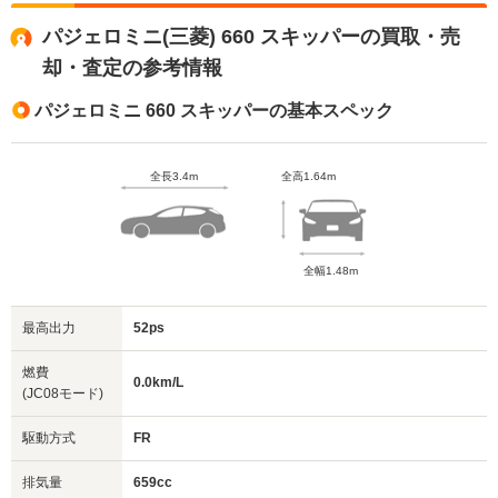
パジェロミニ(三菱) 660 スキッパーの買取・売
却・査定の参考情報
パジェロミニ 660 スキッパーの基本スペック
全長3.4m
全高1.64m
全幅1.48m
最高出力
52ps
燃費
0.0km/L
(JC08モード)
駆動方式
FR
排気量
659cc