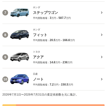
ホンダ
ステップワゴン
7
3
587.7
平均買取相場：
万円～
万円
ホンダ
フィット
8
20.5
166.6
平均買取相場：
万円～
万円
トヨタ
アクア
9
14.6
236
平均買取相場：
万円～
万円
日産
ノート
10
7.2
150.5
平均買取相場：
万円～
万円
2026年7月1日〜2026年7月31日の査定依頼数を元に集計。