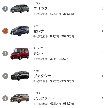
トヨタ
プリウス
2
12.1
303.5
平均買取相場：
万円～
万円
日産
セレナ
3
8.1
292.3
平均買取相場：
万円～
万円
ダイハツ
タント
4
3
142.2
平均買取相場：
万円～
万円
トヨタ
ヴォクシー
5
9.7
372.9
平均買取相場：
万円～
万円
トヨタ
アルファード
6
41.8
689.7
平均買取相場：
万円～
万円