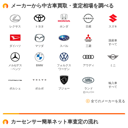
メーカーから中古車買取・査定相場を調べる
レクサス
トヨタ
ホンダ
日産
スズキ
国産車
すべて
ダイハツ
マツダ
スバル
三菱
メルセデス
BMW
フォルクス
アウディ
ミニ
・ベンツ
ワーゲン
輸入車
すべて
ポルシェ
ボルボ
プジョー
ランド
ローバー
全てのメーカーを見る
カーセンサー簡単ネット車査定の流れ