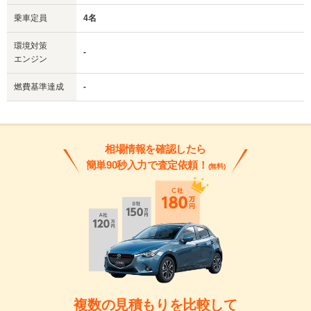
乗車定員
4名
環境対策
-
エンジン
燃費基準達成
-
相場情報を確認したら
簡単90秒入力で査定依頼！
(無料)
複数の見積もりを比較して