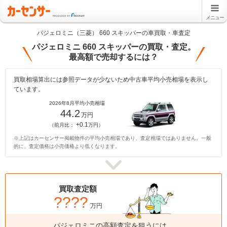
メニュー
パジェロミニ（三菱） 660 スキッパーの車買取・車査定
パジェロミニ 660 スキッパーの買取・査定。
最高額で売却するには？
買取相場算出には参照データが少ないため中古車平均小売相場を表示し
ています。
2026年8月平均小売相場
44.2
万円
+0.1
（前月比：
万円）
※上記はカーセンサー掲載物件の平均小売相場であり、査定相場ではありません。一般
的に、査定価格は小売価格より低くなります。
買取査定額
????
万円
パジェロミニの高額査定を狙うには、