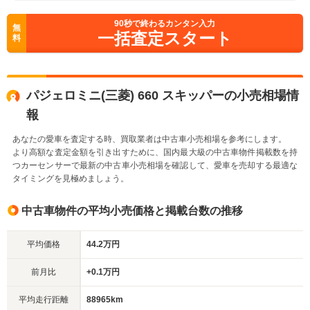
90
秒で終わるカンタン入力
無
一括査定スタート
料
パジェロミニ(三菱) 660 スキッパーの小売相場情
報
あなたの愛車を査定する時、買取業者は中古車小売相場を参考にします。
より高額な査定金額を引き出すために、国内最大級の中古車物件掲載数を持
つカーセンサーで最新の中古車小売相場を確認して、愛車を売却する最適な
タイミングを見極めましょう。
中古車物件の平均小売価格と掲載台数の推移
平均価格
44.2万円
前月比
+0.1万円
平均走行距離
88965km