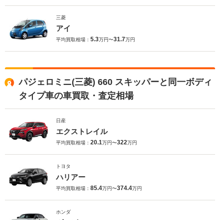
三菱
アイ
5.3
31.7
平均買取相場：
万円〜
万円
パジェロミニ(三菱) 660 スキッパーと同一ボディ
タイプ車の車買取・査定相場
日産
エクストレイル
20.1
322
平均買取相場：
万円〜
万円
トヨタ
ハリアー
85.4
374.4
平均買取相場：
万円〜
万円
ホンダ