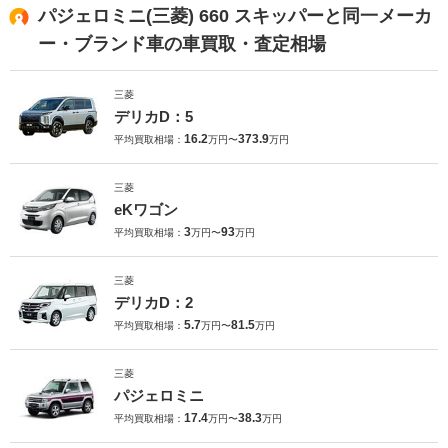
パジェロミニ(三菱) 660 スキッパーと同一メーカ
ー・ブランド車の車買取・査定相場
三菱
デリカD：5
16.2
373.9
平均買取相場：
万円〜
万円
三菱
eKワゴン
3
93
平均買取相場：
万円〜
万円
三菱
デリカD：2
5.7
81.5
平均買取相場：
万円〜
万円
三菱
パジェロミニ
17.4
38.3
平均買取相場：
万円〜
万円