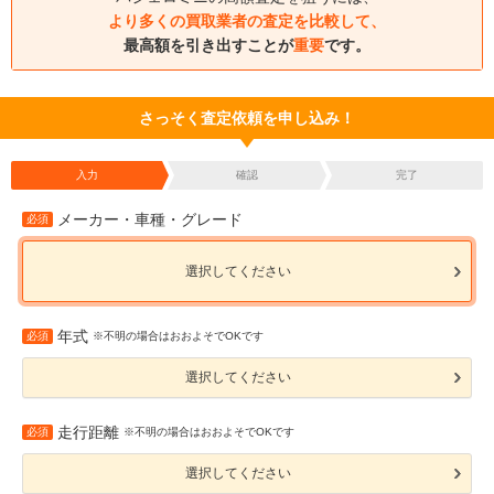
より多くの買取業者の査定を比較して、
最高額を引き出すことが
重要
です。
さっそく査定依頼を申し込み！
入力
確認
完了
メーカー・車種・グレード
必須
選択してください
年式
必須
※不明の場合はおおよそでOKです
選択してください
走行距離
必須
※不明の場合はおおよそでOKです
選択してください