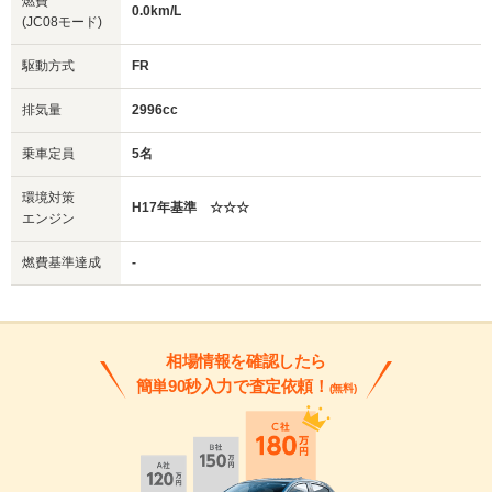
燃費
0.0km/L
(JC08モード)
駆動方式
FR
排気量
2996cc
乗車定員
5名
環境対策
H17年基準 ☆☆☆
エンジン
燃費基準達成
-
相場情報を確認したら
簡単90秒入力で査定依頼！
(無料)