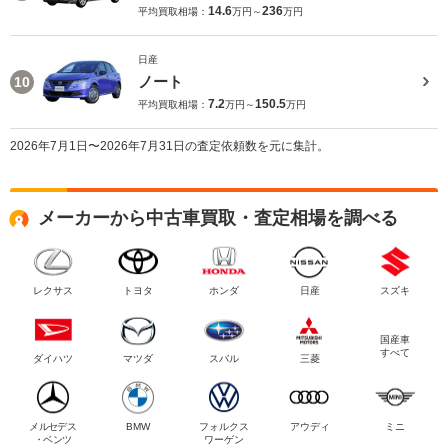
14.6
236
平均買取相場：
万円～
万円
日産
ノート
10
7.2
150.5
平均買取相場：
万円～
万円
2026年7月1日〜2026年7月31日の査定依頼数を元に集計。
メーカーから中古車買取・査定相場を調べる
レクサス
トヨタ
ホンダ
日産
スズキ
国産車
すべて
ダイハツ
マツダ
スバル
三菱
メルセデス
BMW
フォルクス
アウディ
ミニ
・ベンツ
ワーゲン