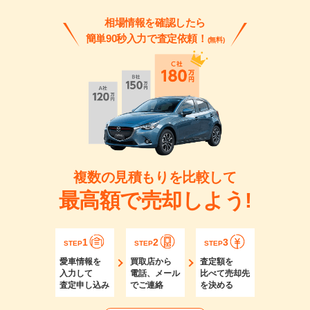
相場情報を確認したら
簡単90秒入力で査定依頼！
(無料)
複数の見積もりを比較して
最高額で売却しよう!
1
2
3
STEP
STEP
STEP
愛車情報を
買取店から
査定額を
入力して
電話、メール
比べて売却先
査定申し込み
でご連絡
を決める