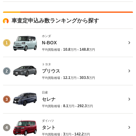
車査定申込み数ランキングから探す
ホンダ
N-BOX
1
10.8
148.8
平均買取相場：
万円～
万円
トヨタ
プリウス
2
12.1
303.5
平均買取相場：
万円～
万円
日産
セレナ
3
8.1
292.3
平均買取相場：
万円～
万円
ダイハツ
タント
4
3
142.2
平均買取相場：
万円～
万円