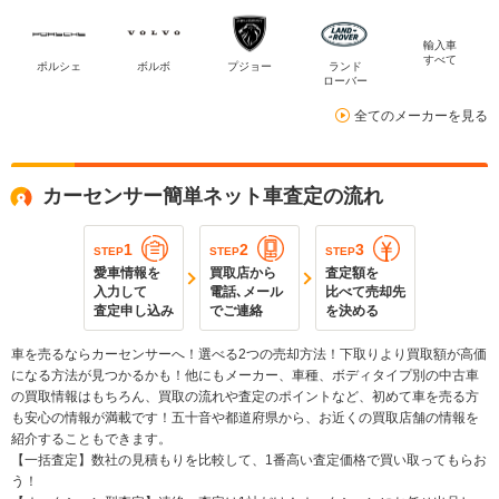
輸入車
すべて
ポルシェ
ボルボ
プジョー
ランド
ローバー
全てのメーカーを見る
カーセンサー簡単ネット車査定の流れ
1
2
3
STEP
STEP
STEP
愛車情報を
買取店から
査定額を
入力して
電話､メール
比べて売却先
査定申し込み
でご連絡
を決める
車を売るならカーセンサーへ！選べる2つの売却方法！下取りより買取額が高価
になる方法が見つかるかも！他にもメーカー、車種、ボディタイプ別の中古車
の買取情報はもちろん、買取の流れや査定のポイントなど、初めて車を売る方
も安心の情報が満載です！五十音や都道府県から、お近くの買取店舗の情報を
紹介することもできます。
【一括査定】数社の見積もりを比較して、1番高い査定価格で買い取ってもらお
う！