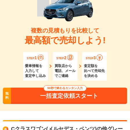
複数の見積もりを比較して
最高額で売却しよう!
1
2
3
STEP
STEP
STEP
愛車情報を
買取店から
査定額を
入力して
電話、メール
比べて売却先
査定申し込み
でご連絡
を決める
90秒で終わるカンタン入力
無
一括査定依頼スタート
料
Cクラスワゴン(メルセデス・ベンツ)の他グレー