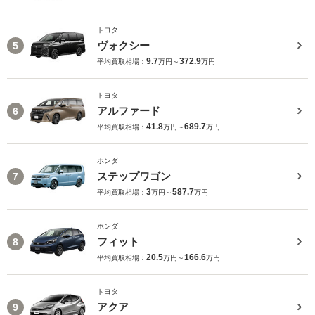
トヨタ
ヴォクシー
5
9.7
372.9
平均買取相場：
万円～
万円
トヨタ
アルファード
6
41.8
689.7
平均買取相場：
万円～
万円
ホンダ
ステップワゴン
7
3
587.7
平均買取相場：
万円～
万円
ホンダ
フィット
8
20.5
166.6
平均買取相場：
万円～
万円
トヨタ
アクア
9