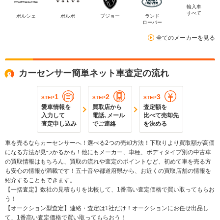
輸入車
すべて
ポルシェ
ボルボ
プジョー
ランド
ローバー
全てのメーカーを見る
カーセンサー簡単ネット車査定の流れ
1
2
3
STEP
STEP
STEP
愛車情報を
買取店から
査定額を
入力して
電話､メール
比べて売却先
査定申し込み
でご連絡
を決める
車を売るならカーセンサーへ！選べる2つの売却方法！下取りより買取額が高価
になる方法が見つかるかも！他にもメーカー、車種、ボディタイプ別の中古車
の買取情報はもちろん、買取の流れや査定のポイントなど、初めて車を売る方
も安心の情報が満載です！五十音や都道府県から、お近くの買取店舗の情報を
紹介することもできます。
【一括査定】数社の見積もりを比較して、1番高い査定価格で買い取ってもらお
う！
【オークション型査定】連絡・査定は1社だけ！オークションにお任せ出品し
て、1番高い査定価格で買い取ってもらおう！