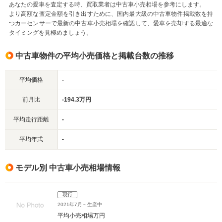
あなたの愛車を査定する時、買取業者は中古車小売相場を参考にします。
より高額な査定金額を引き出すために、国内最大級の中古車物件掲載数を持
つカーセンサーで最新の中古車小売相場を確認して、愛車を売却する最適な
タイミングを見極めましょう。
中古車物件の平均小売価格と掲載台数の推移
平均価格
-
前月比
-194.3万円
平均走行距離
-
平均年式
-
モデル別 中古車小売相場情報
現行
2021年7月～生産中
平均小売相場
万円