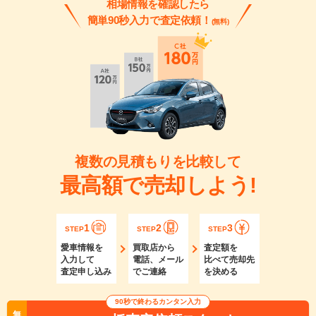
相場情報を確認したら
簡単90秒入力で査定依頼！
(無料)
複数の見積もりを比較して
最高額で売却しよう!
1
2
3
STEP
STEP
STEP
愛車情報を
買取店から
査定額を
入力して
電話、メール
比べて売却先
査定申し込み
でご連絡
を決める
90秒で終わるカンタン入力
無