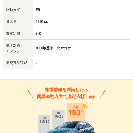
駆動方式
FR
排気量
1991cc
乗車定員
5名
環境対策
H17年基準 ☆☆☆☆
エンジン
燃費基準達成
-
相場情報を確認したら
簡単90秒入力で査定依頼！
(無料)