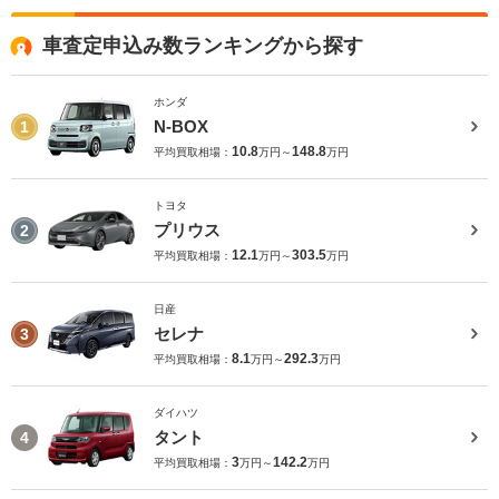
車査定申込み数ランキングから探す
ホンダ
N-BOX
1
10.8
148.8
平均買取相場：
万円～
万円
トヨタ
プリウス
2
12.1
303.5
平均買取相場：
万円～
万円
日産
セレナ
3
8.1
292.3
平均買取相場：
万円～
万円
ダイハツ
タント
4
3
142.2
平均買取相場：
万円～
万円