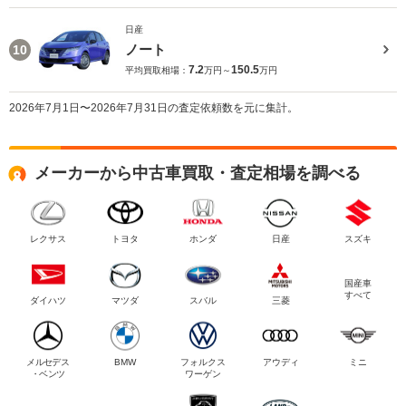
日産
ノート
10
7.2
150.5
平均買取相場：
万円～
万円
2026年7月1日〜2026年7月31日の査定依頼数を元に集計。
メーカーから中古車買取・査定相場を調べる
レクサス
トヨタ
ホンダ
日産
スズキ
国産車
すべて
ダイハツ
マツダ
スバル
三菱
メルセデス
BMW
フォルクス
アウディ
ミニ
・ベンツ
ワーゲン