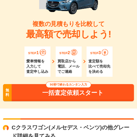
複数の見積もりを比較して
最高額で売却しよう!
1
2
3
STEP
STEP
STEP
愛車情報を
買取店から
査定額を
入力して
電話、メール
比べて売却先
査定申し込み
でご連絡
を決める
90秒で終わるカンタン入力
無
一括査定依頼スタート
料
Cクラスワゴン(メルセデス・ベンツ)の他グレー
ド詳細を見てみる