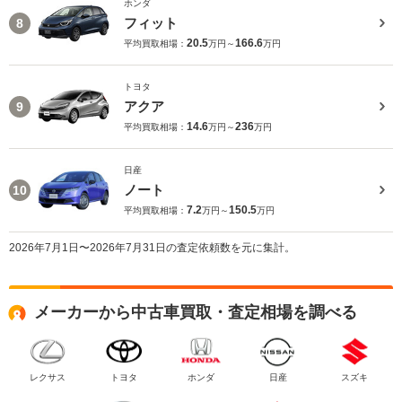
ホンダ
フィット
8
20.5
166.6
平均買取相場：
万円～
万円
トヨタ
アクア
9
14.6
236
平均買取相場：
万円～
万円
日産
ノート
10
7.2
150.5
平均買取相場：
万円～
万円
2026年7月1日〜2026年7月31日の査定依頼数を元に集計。
メーカーから中古車買取・査定相場を調べる
レクサス
トヨタ
ホンダ
日産
スズキ