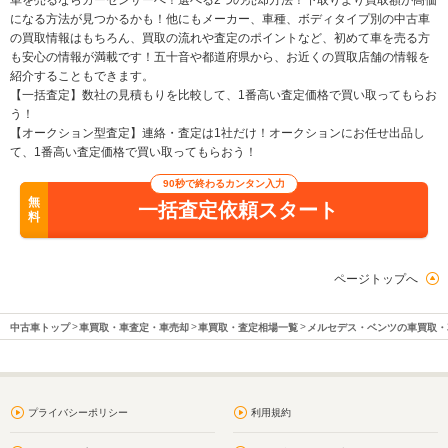
車を売るならカーセンサーへ！選べる2つの売却方法！下取りより買取額が高価
になる方法が見つかるかも！他にもメーカー、車種、ボディタイプ別の中古車
の買取情報はもちろん、買取の流れや査定のポイントなど、初めて車を売る方
も安心の情報が満載です！五十音や都道府県から、お近くの買取店舗の情報を
紹介することもできます。
【一括査定】数社の見積もりを比較して、1番高い査定価格で買い取ってもらお
う！
【オークション型査定】連絡・査定は1社だけ！オークションにお任せ出品し
て、1番高い査定価格で買い取ってもらおう！
90秒で終わるカンタン入力
無
一括査定依頼スタート
料
ページトップへ
中古車トップ
車買取・車査定・車売却
車買取・査定相場一覧
メルセデス・ベンツの車買取・
プライバシーポリシー
利用規約