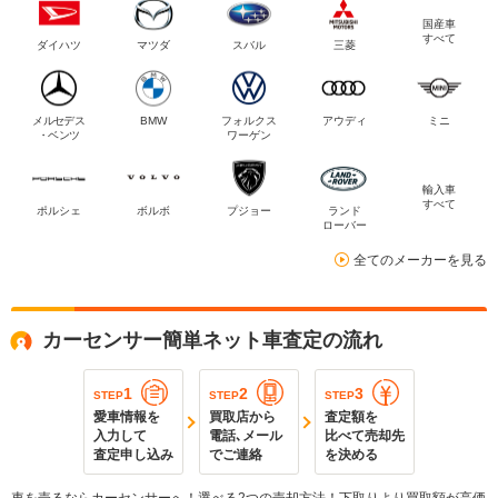
国産車
すべて
ダイハツ
マツダ
スバル
三菱
メルセデス
BMW
フォルクス
アウディ
ミニ
・ベンツ
ワーゲン
輸入車
すべて
ポルシェ
ボルボ
プジョー
ランド
ローバー
全てのメーカーを見る
カーセンサー簡単ネット車査定の流れ
1
2
3
STEP
STEP
STEP
愛車情報を
買取店から
査定額を
入力して
電話､メール
比べて売却先
査定申し込み
でご連絡
を決める