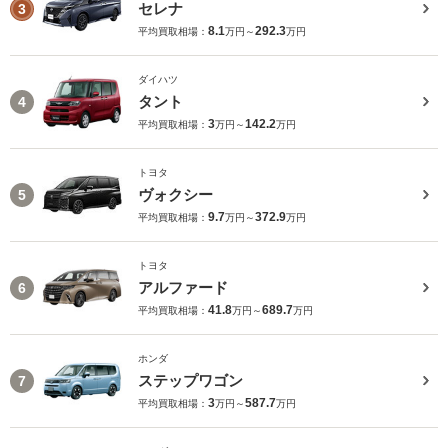
セレナ
3
8.1
292.3
平均買取相場：
万円～
万円
ダイハツ
タント
4
3
142.2
平均買取相場：
万円～
万円
トヨタ
ヴォクシー
5
9.7
372.9
平均買取相場：
万円～
万円
トヨタ
アルファード
6
41.8
689.7
平均買取相場：
万円～
万円
ホンダ
ステップワゴン
7
3
587.7
平均買取相場：
万円～
万円