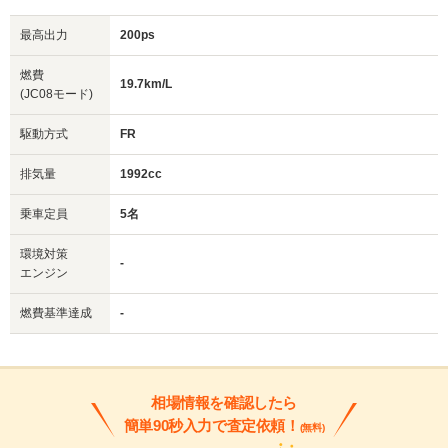
最高出力
200ps
燃費
19.7km/L
(JC08モード)
駆動方式
FR
排気量
1992cc
乗車定員
5名
環境対策
-
エンジン
燃費基準達成
-
相場情報を確認したら
簡単90秒入力で査定依頼！
(無料)