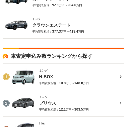
92.1
204.6
平均買取相場：
万円〜
万円
トヨタ
クラウンエステート
377.3
419.4
平均買取相場：
万円〜
万円
車査定申込み数ランキングから探す
ホンダ
N-BOX
1
10.8
148.8
平均買取相場：
万円～
万円
トヨタ
プリウス
2
12.1
303.5
平均買取相場：
万円～
万円
日産