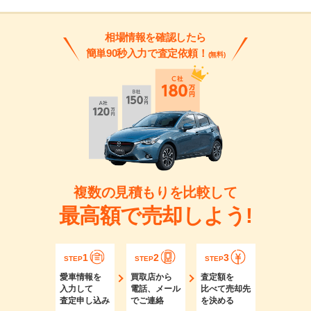
相場情報を確認したら
簡単90秒入力で査定依頼！
(無料)
複数の見積もりを比較して
最高額で売却しよう!
1
2
3
STEP
STEP
STEP
愛車情報を
買取店から
査定額を
入力して
電話、メール
比べて売却先
査定申し込み
でご連絡
を決める