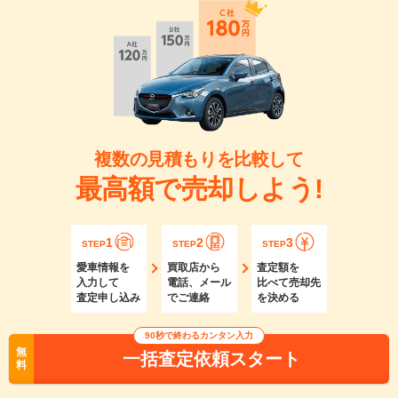
複数の見積もりを比較して
最高額で売却しよう!
1
2
3
STEP
STEP
STEP
愛車情報を
買取店から
査定額を
入力して
電話、メール
比べて売却先
査定申し込み
でご連絡
を決める
90秒で終わるカンタン入力
無
一括査定依頼スタート
料