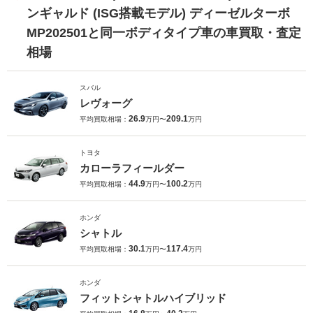
ンギャルド (ISG搭載モデル) ディーゼルターボ
MP202501と同一ボディタイプ車の車買取・査定
相場
スバル
レヴォーグ
26.9
209.1
平均買取相場：
万円〜
万円
トヨタ
カローラフィールダー
44.9
100.2
平均買取相場：
万円〜
万円
ホンダ
シャトル
30.1
117.4
平均買取相場：
万円〜
万円
ホンダ
フィットシャトルハイブリッド