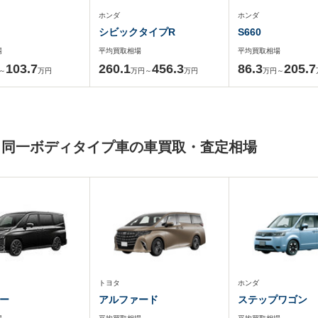
ホンダ
ホンダ
シビックタイプR
S660
場
平均買取相場
平均買取相場
103.7
260.1
456.3
86.3
205.7
～
万円
万円～
万円
万円～
と同一ボディタイプ車の車買取・査定相場
トヨタ
ホンダ
ー
アルファード
ステップワゴン