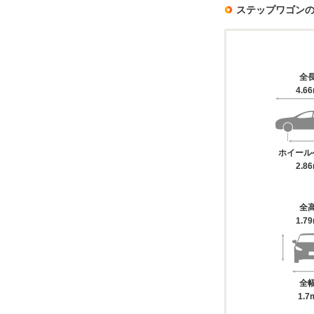
ステップワゴン
全
4.6
ホイール
2.8
全
1.7
全
1.7