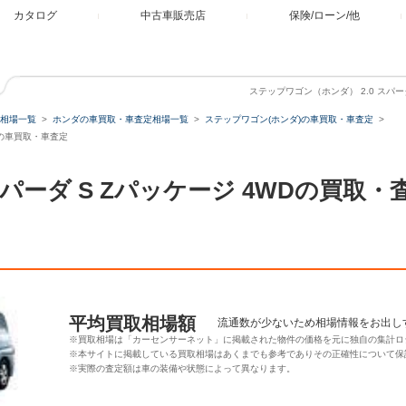
カタログ
中古車販売店
保険/ローン/他
ステップワゴン（ホンダ） 2.0 スパー
相場一覧
ホンダの車買取・車査定相場一覧
ステップワゴン(ホンダ)の車買取・車査定
WDの車買取・車査定
 スパーダ S Zパッケージ 4WDの買取
平均買取相場額
流通数が少ないため相場情報をお出し
※買取相場は「カーセンサーネット」に掲載された物件の価格を元に独自の集計ロ
※本サイトに掲載している買取相場はあくまでも参考でありその正確性について保
※実際の査定額は車の装備や状態によって異なります。