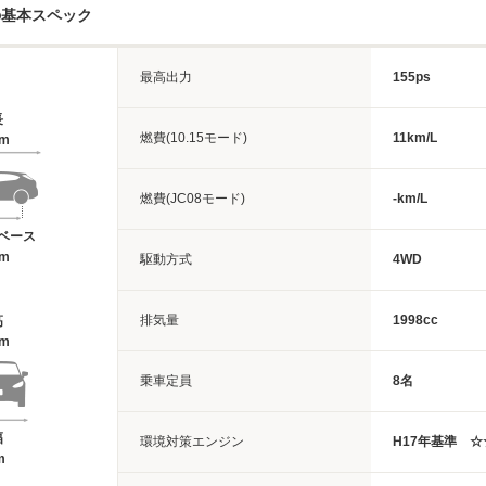
の基本スペック
最高出力
155ps
長
燃費(10.15モード)
11km/L
6m
燃費(JC08モード)
-km/L
ベース
6m
駆動方式
4WD
排気量
1998cc
高
9m
乗車定員
8名
幅
環境対策エンジン
H17年基準 
m