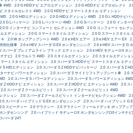
 4WD
2.0 G HDDナビ エアロエディション
2.0 G HDDナビ エアロセレクト
2
Dナビ スタイルセレクト 4WD
2.0 G HDDナビ スマートスタイル エディション
4WD
2.0 G HIDエディション
2.0 G HIDエディション 4WD
2.0 G L HDDナビ
2.0 G Lパッケージ
2.0 G Lパッケージ 4WD
2.0 G Sパッケージ
2.0 G インタ
2.0 G インターナビ コンフォート セレクション 4WD
2.0 G コンフォート セレク
タイルエディション
2.0 G スマートスタイル エディション
2.0 G スマートスタイル
ッキ
2.0 W ポップアップシート 4WD
2.0 e:HEV エアー
2.0 e:HEV エアー EX
2
周年特別仕様車
2.0 e:HEV スパーダ G EX ホンダセンシング
2.0 e:HEV スパーダ 
:HEV スパーダ プレミアムライン ブラック エディション
2.0 e:HEV モデューロX 
ンチナビ)
2.0 ウルトラ 4WD
2.0 スタイルエディション
2.0 スタイルエディショ
ビ スマートスタイル エディション
2.0 スパーダ S HDDナビ スマートスタイル エディ
ダ S HIDエディション
2.0 スパーダ S Z HDDナビパッケージ
2.0 スパーダ S Z
 インターナビ パワーエディション
2.0 スパーダ S サイドリフトアップシート車
2.
WD
2.0 スパーダ S パワーエディション
2.0 スパーダ S パワーエディション 4W
ーダ Z HDDナビ エディション
2.0 スパーダ Z HDDナビ エディション 4WD
2.0 
2.0 スパーダ Z クールスピリット
2.0 スパーダ Z クールスピリット 4WD
セレクション
2.0 スパーダ Z クールスピリット インターナビセレクション 4WD
2
2.0 スパーダ ハイブリッド G EX ホンダセンシング
2.0 スパーダ ハイブリッド 
2.0 スピーディー
2.0 デラクシー
2.0 デラクシー フィールドデッキ ポップアッ
X ホンダセンシング
2.0 ハイブリッド モデューロX ホンダセンシング(10インチナビ
4 スパーダ 24T