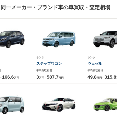
と同一メーカー・ブランド車の車買取・査定相場
ホンダ
ホンダ
ステップワゴン
ヴェゼル
場
平均買取相場
平均買取相場
166.6
3
587.7
49.8
315.8
～
万円
万円～
万円
万円～