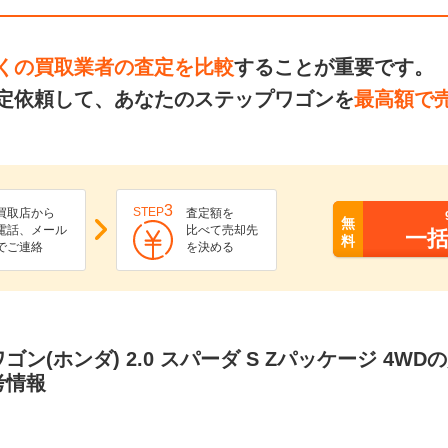
くの買取業者の査定を比較
することが重要です。
定依頼して、あなたのステップワゴンを
最高額で
3
STEP
買取店から
査定額を
無
電話、メール
比べて売却先
一
料
でご連絡
を決める
ゴン(ホンダ) 2.0 スパーダ S Zパッケージ 4W
考情報