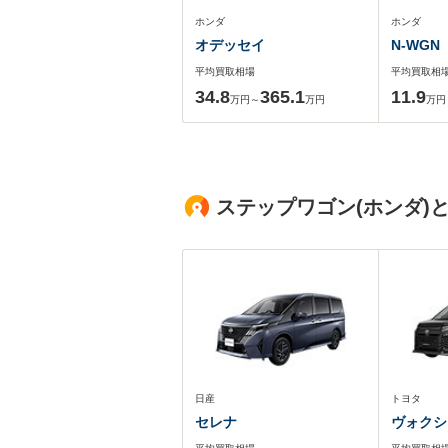
ホンダ
ホンダ
オデッセイ
N-WGN
平均買取相場
平均買取相
34.8
365.1
11.9
万円～
万円
万円
ステップワゴン(ホンダ)
日産
トヨタ
セレナ
ヴォクシ