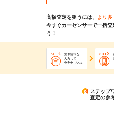
高額査定を狙うには、
より多
今すぐカーセンサーで一括査
う！
1
2
STEP
STEP
愛車情報を
入力して
査定申し込み
ステップワ
査定の参