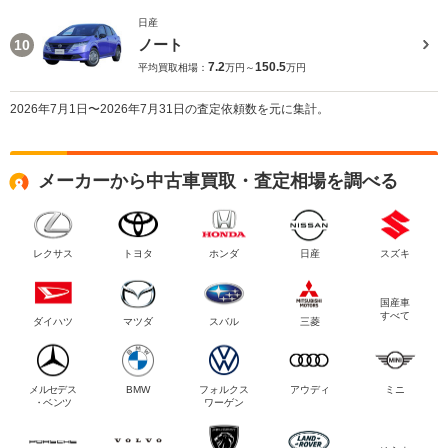
日産
ノート
10
7.2
150.5
平均買取相場：
万円～
万円
2026年7月1日〜2026年7月31日の査定依頼数を元に集計。
メーカーから中古車買取・査定相場を調べる
レクサス
トヨタ
ホンダ
日産
スズキ
国産車
すべて
ダイハツ
マツダ
スバル
三菱
メルセデス
BMW
フォルクス
アウディ
ミニ
・ベンツ
ワーゲン