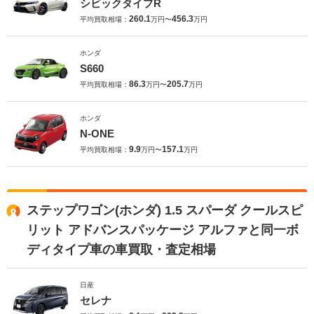
シビックタイプR
260.1
456.3
平均買取相場：
万円〜
万円
ホンダ
S660
86.3
205.7
平均買取相場：
万円〜
万円
ホンダ
N-ONE
9.9
157.1
平均買取相場：
万円〜
万円
ステップワゴン(ホンダ) 1.5 スパーダ クールスピ
リット アドバンスパッケージ アルファと同一ボ
ディタイプ車の車買取・査定相場
日産
セレナ