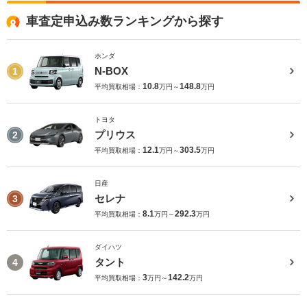
車査定申込み数ランキングから探す
ホンダ
N-BOX
1
10.8
148.8
平均買取相場：
万円～
万円
トヨタ
プリウス
2
12.1
303.5
平均買取相場：
万円～
万円
日産
セレナ
3
8.1
292.3
平均買取相場：
万円～
万円
ダイハツ
タント
4
3
142.2
平均買取相場：
万円～
万円