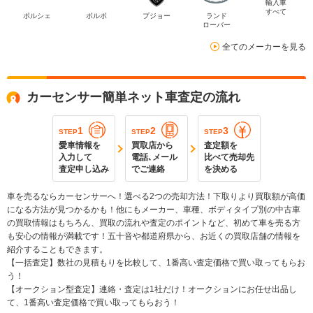
輸入車
すべて
ポルシェ
ボルボ
プジョー
ランド
ローバー
全てのメーカーを見る
カーセンサー簡単ネット車査定の流れ
1
2
3
STEP
STEP
STEP
愛車情報を
買取店から
査定額を
入力して
電話､メール
比べて売却先
査定申し込み
でご連絡
を決める
車を売るならカーセンサーへ！選べる2つの売却方法！下取りより買取額が高価
になる方法が見つかるかも！他にもメーカー、車種、ボディタイプ別の中古車
の買取情報はもちろん、買取の流れや査定のポイントなど、初めて車を売る方
も安心の情報が満載です！五十音や都道府県から、お近くの買取店舗の情報を
紹介することもできます。
【一括査定】数社の見積もりを比較して、1番高い査定価格で買い取ってもらお
う！
【オークション型査定】連絡・査定は1社だけ！オークションにお任せ出品し
て、1番高い査定価格で買い取ってもらおう！