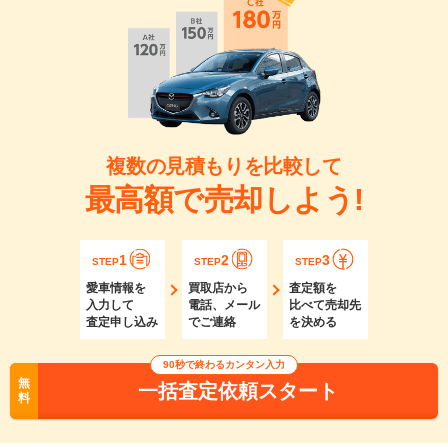
複数の見積もりを比較して
最高額で売却しよう!
1
2
3
STEP
STEP
STEP
愛車情報を
買取店から
査定額を
入力して
電話、メール
比べて売却先
査定申し込み
でご連絡
を決める
90秒で終わるカンタン入力
無
一括査定依頼スタート
料