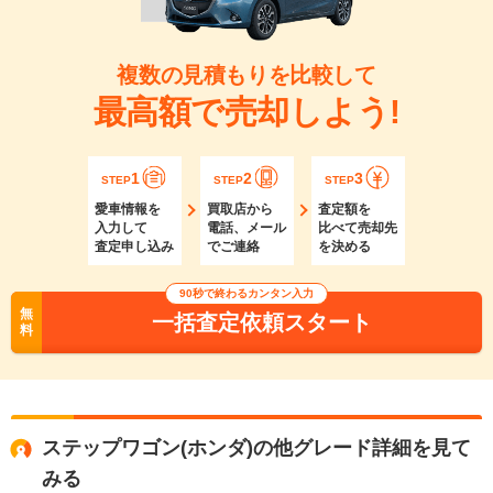
複数の見積もりを比較して
最高額で売却しよう!
1
2
3
STEP
STEP
STEP
愛車情報を
買取店から
査定額を
入力して
電話、メール
比べて売却先
査定申し込み
でご連絡
を決める
90秒で終わるカンタン入力
無
一括査定依頼スタート
料
ステップワゴン(ホンダ)の他グレード詳細を見て
みる