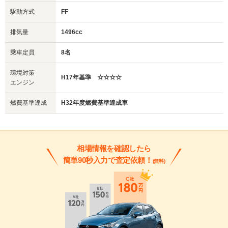
駆動方式
FF
排気量
1496cc
乗車定員
8名
環境対策
H17年基準 ☆☆☆☆
エンジン
燃費基準達成
H32年度燃費基準達成車
相場情報を確認したら
簡単90秒入力で査定依頼！
(無料)