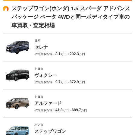
ステップワゴン(ホンダ) 1.5 スパーダ アドバンス
パッケージ ベータ 4WDと同一ボディタイプ車の
車買取・査定相場
日産
セレナ
8.1
292.3
平均買取相場：
万円〜
万円
トヨタ
ヴォクシー
9.7
372.9
平均買取相場：
万円〜
万円
トヨタ
アルファード
41.8
689.7
平均買取相場：
万円〜
万円
ホンダ
ステップワゴン