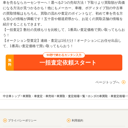
車を売るならカーセンサーへ！選べる2つの売却方法！下取りより買取額が高価
になる方法が見つかるかも！他にもメーカー、車種、ボディタイプ別の中古車
の買取情報はもちろん、買取の流れや査定のポイントなど、初めて車を売る方
も安心の情報が満載です！五十音や都道府県から、お近くの買取店舗の情報を
紹介することもできます。
【一括査定】数社の見積もりを比較して、1番高い査定価格で買い取ってもらお
う！
【オークション型査定】連絡・査定は1社だけ！オークションにお任せ出品し
て、1番高い査定価格で買い取ってもらおう！
90秒で終わるカンタン入力
無
一括査定依頼スタート
料
ページトップへ
中古車トップ
車買取・車査定・車売却
車買取・査定相場一覧
ホンダの車買取・車査定相場一
プライバシーポリシー
利用規約