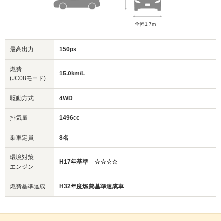
全幅1.7m
最高出力
150ps
燃費
15.0km/L
(JC08モード)
駆動方式
4WD
排気量
1496cc
乗車定員
8名
環境対策
H17年基準 ☆☆☆☆
エンジン
燃費基準達成
H32年度燃費基準達成車