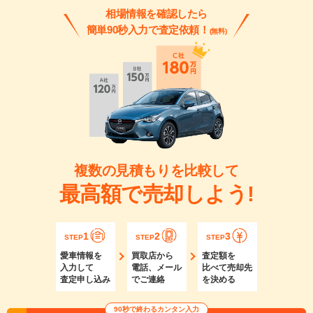
相場情報を確認したら
簡単90秒入力で査定依頼！
(無料)
複数の見積もりを比較して
最高額で売却しよう!
1
2
3
STEP
STEP
STEP
愛車情報を
買取店から
査定額を
入力して
電話、メール
比べて売却先
査定申し込み
でご連絡
を決める
90秒で終わるカンタン入力