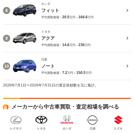
ホンダ
フィット
8
20.5
166.6
平均買取相場：
万円～
万円
トヨタ
アクア
9
14.6
236
平均買取相場：
万円～
万円
日産
ノート
10
7.2
150.5
平均買取相場：
万円～
万円
2026年7月1日〜2026年7月31日の査定依頼数を元に集計。
メーカーから中古車買取・査定相場を調べる
レクサス
トヨタ
ホンダ
日産
スズキ