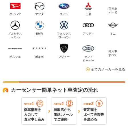
国産車
すべて
ダイハツ
マツダ
スバル
三菱
メルセデス
BMW
フォルクス
アウディ
ミニ
・ベンツ
ワーゲン
輸入車
すべて
ポルシェ
ボルボ
プジョー
ランド
ローバー
全てのメーカーを見る
カーセンサー簡単ネット車査定の流れ
1
2
3
STEP
STEP
STEP
愛車情報を
買取店から
査定額を
入力して
電話､メール
比べて売却先
査定申し込み
でご連絡
を決める