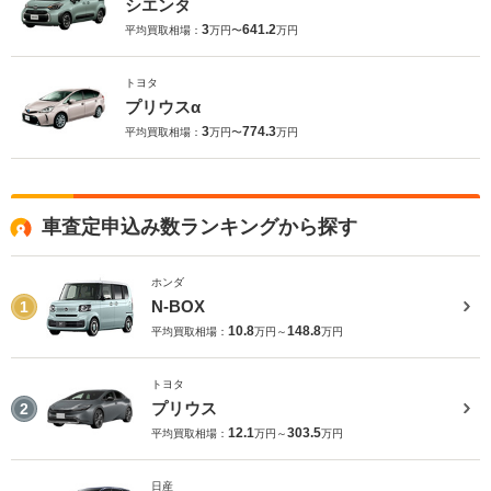
シエンタ
3
641.2
平均買取相場：
万円〜
万円
トヨタ
プリウスα
3
774.3
平均買取相場：
万円〜
万円
車査定申込み数ランキングから探す
ホンダ
N-BOX
1
10.8
148.8
平均買取相場：
万円～
万円
トヨタ
プリウス
2
12.1
303.5
平均買取相場：
万円～
万円
日産