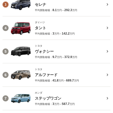
セレナ
3
8.1
292.3
平均買取相場：
万円～
万円
ダイハツ
タント
4
3
142.2
平均買取相場：
万円～
万円
トヨタ
ヴォクシー
5
9.7
372.9
平均買取相場：
万円～
万円
トヨタ
アルファード
6
41.8
689.7
平均買取相場：
万円～
万円
ホンダ
ステップワゴン
7
3
587.7
平均買取相場：
万円～
万円