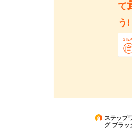
て
う!
STEP
ステップワ
グ ブラ