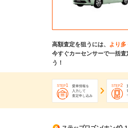
高額査定を狙うには、
より多
今すぐカーセンサーで一括査
う！
1
2
STEP
STEP
愛車情報を
入力して
査定申し込み
ステップワゴン(ホンダ) 