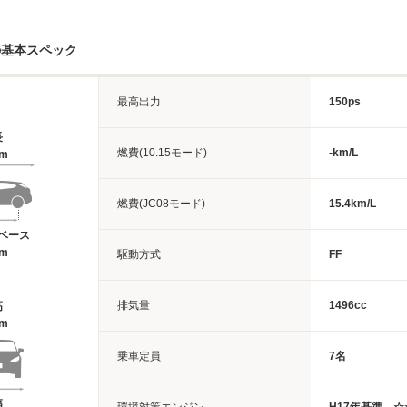
の基本スペック
最高出力
150ps
長
燃費(10.15モード)
-km/L
6m
燃費(JC08モード)
15.4km/L
ベース
9m
駆動方式
FF
排気量
1496cc
高
4m
乗車定員
7名
幅