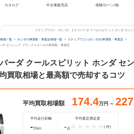
カタログ
中古車販売店
保険/ローン/他
ステップワゴン（ホンダ） 1.5 スパーダ クールスピリット ホンダ セ
相場一覧
ホンダの車買取・車査定相場一覧
ステップワゴン(ホンダ)の車買取・車査定
 ホンダ センシング ブラックスタイルの車買取・車査定
 スパーダ クールスピリット ホンダ セ
均買取相場と最高額で売却するコツ
174.4
227
平均買取相場額
万円
～
平均走行距離
平均査定満足度
-
-
(-件)
万km
点