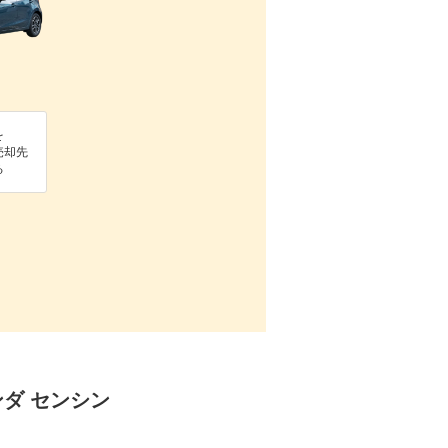
を
売却先
る
ンダ センシン