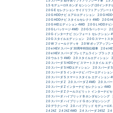
1.5 スパーダ 助手席リフトアップシート車
1.
1.5 モデューロX ホンダ センシング (10インチナビ
2.0 G E セレクション サイドリフトアップシート
2.0 G HDDナビ エアロエディション
2.0 G 
2.0 G HDDナビ スタイルセレクト 4WD
2.0 
2.0 G HIDエディション 4WD
2.0 G L HDD
2.0 G Lパッケージ 4WD
2.0 G Sパッケージ
2
2.0 G インターナビ コンフォート セレクション 4
2.0 G スタイルエディション
2.0 G スマート
2.0 W フィールドデッキ
2.0 W ポップアップシ
2.0 e:HEV スパーダ 30周年特別仕様車
2.0 e
2.0 e:HEV スパーダ プレミアムライン ブラック
2.0 ウルトラ 4WD
2.0 スタイルエディション
2.0 スパーダ S HDDナビ スマートスタイル エ
2.0 スパーダ S HIDエディション
2.0 スパーダ 
2.0 スパーダ S インターナビ パワーエディション
2.0 スパーダ S スマートスタイル エディション 4
2.0 スパーダ Z
2.0 スパーダ Z 4WD
2.0 スパ
2.0 スパーダ Z インターナビ セレクション 4WD
2.0 スパーダ Z クールスピリット インターナビ
2.0 スパーダ ハイブリッド B ホンダセンシング
2.0 スパーダ ハイブリッド G ホンダセンシング
2.0 デラクシー2
2.0 ハイブリッド モデューロ
2.4 24Z
2.4 24Z 4WD
2.4 スパーダ 24SZ
2.