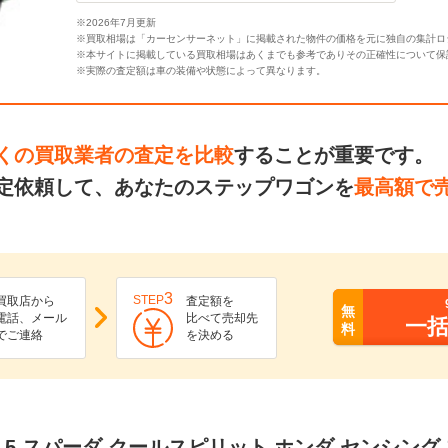
※2026年7月更新
※買取相場は「カーセンサーネット」に掲載された物件の価格を元に独自の集計ロ
※本サイトに掲載している買取相場はあくまでも参考でありその正確性について保
※実際の査定額は車の装備や状態によって異なります。
くの買取業者の査定を比較
することが重要です。
定依頼して、あなたのステップワゴンを
最高額で
3
STEP
買取店から
査定額を
無
電話、メール
比べて売却先
一
料
でご連絡
を決める
1.5 スパーダ クールスピリット ホンダ センシン