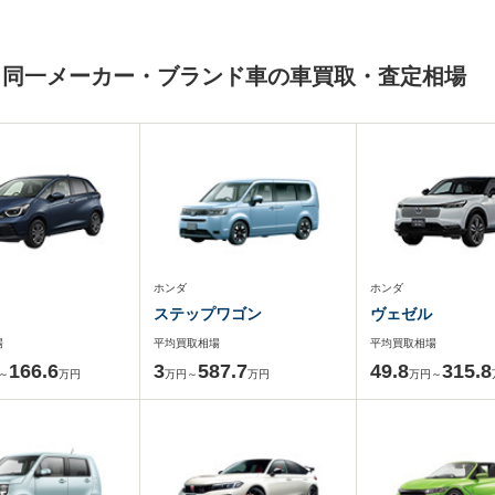
と同一メーカー・ブランド車の車買取・査定相場
ホンダ
ホンダ
ステップワゴン
ヴェゼル
場
平均買取相場
平均買取相場
166.6
3
587.7
49.8
315.8
～
万円
万円～
万円
万円～