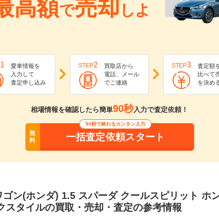
最高額
売却
で
しよ
1
2
3
STEP
STEP
愛車情報を
買取店から
査定額
入力して
電話、メール
比べて
査定申し込み
でご連絡
を決め
90秒
相場情報を確認したら簡単
入力で査定依頼！
90秒で終わるカンタン入力
無
一括査定依頼スタート
料
ゴン(ホンダ) 1.5 スパーダ クールスピリット ホ
ックスタイルの買取・売却・査定の参考情報