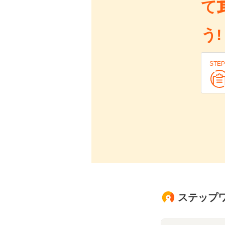
て
う!
STEP
ステップワ