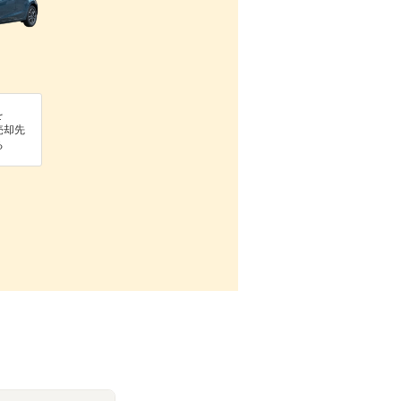
を
売却先
る