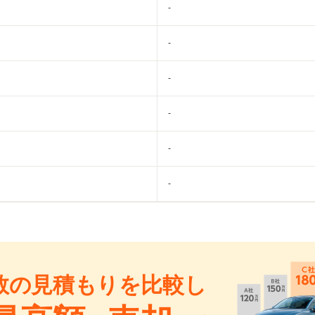
-
-
-
-
-
-
数の見積もりを比較し