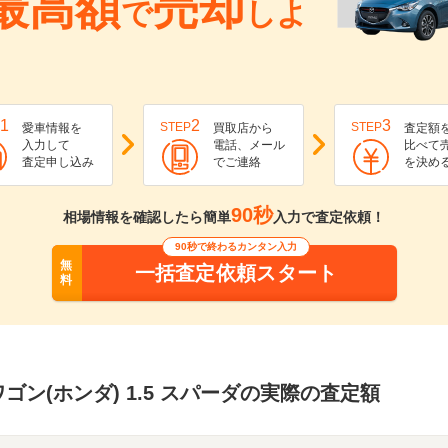
最高額
売却
で
しよ
1
2
3
STEP
STEP
愛車情報を
買取店から
査定額
入力して
電話、メール
比べて
査定申し込み
でご連絡
を決め
90秒
相場情報を確認したら簡単
入力で査定依頼！
90秒で終わるカンタン入力
無
一括査定依頼スタート
料
ゴン(ホンダ) 1.5 スパーダの実際の査定額