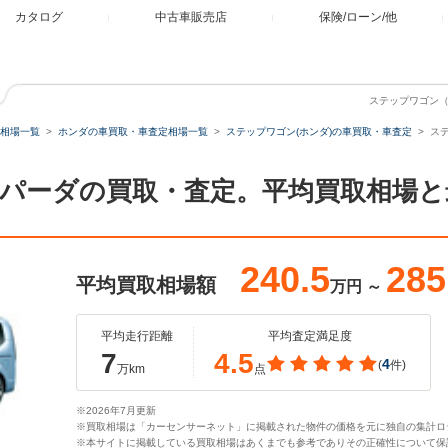
カタログ
中古車販売店
保険/ローン/他
ステップワゴン（
相場一覧
ホンダの車買取・車査定相場一覧
ステップワゴン(ホンダ)の車買取・車査定
ステ
5 スパーダの買取・査定。平均買取相場
240.5
285
平均買取相場額
万円
～
平均走行距離
平均査定満足度
7
4.5
4
(
件)
万km
点
※2026年7月更新
※買取相場は「カーセンサーネット」に掲載された物件の価格を元に独自の集計ロ
※本サイトに掲載している買取相場はあくまでも参考でありその正確性について保