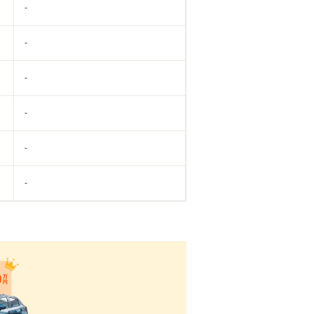
-
-
-
-
-
-