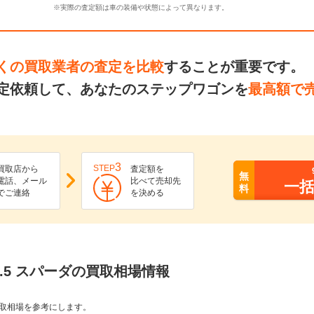
※実際の査定額は車の装備や状態によって異なります。
くの買取業者の査定を比較
することが重要です。
定依頼して、あなたのステップワゴンを
最高額で
3
STEP
買取店から
査定額を
無
電話、メール
比べて売却先
一
料
でご連絡
を決める
1.5 スパーダの買取相場情報
取相場を参考にします。