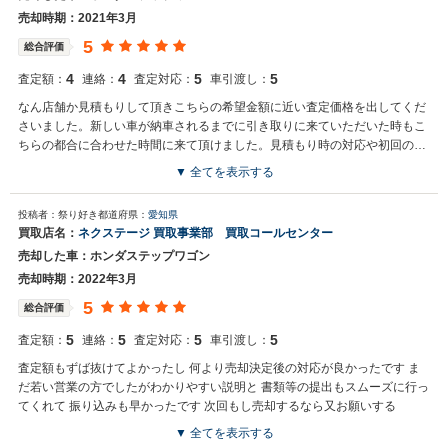
売却時期：2021年3月
5
総合評価
4
4
5
5
査定額：
連絡：
査定対応：
車引渡し：
なん店舗か見積もりして頂きこちらの希望金額に近い査定価格を出してくだ
さいました。新しい車が納車されるまでに引き取りに来ていただいた時もこ
ちらの都合に合わせた時間に来て頂けました。見積もり時の対応や初回の見
積もり金額も他の業者さんより良かったので交渉しやすかったです。
▼ 全てを表示する
買取店からの返信
投稿者：祭り好き
都道府県：
愛知県
お世話になっております。 株式会社ネクステージでございます。 この
買取店名：
ネクステージ 買取事業部 買取コールセンター
度はネクステージをご利用いただきまして誠にありがとうございまし
売却した車：ホンダステップワゴン
た。 弊社ではステップワゴンのようなミニバンの専門店を展開してい
る関係もあり、大変得意な車種となっております。ミニバンの他にも
売却時期：2022年3月
輸入車やSUV、軽自動車などの各種専門店を展開しているため、また
5
総合評価
機会がございましたら是非お力添えできれば幸いでございます。 今後
とも宜しくお願い申し上げます。
5
5
5
5
査定額：
連絡：
査定対応：
車引渡し：
査定額もずば抜けてよかったし 何より売却決定後の対応が良かったです ま
だ若い営業の方でしたがわかりやすい説明と 書類等の提出もスムーズに行っ
てくれて 振り込みも早かったです 次回もし売却するなら又お願いする
▼ 全てを表示する