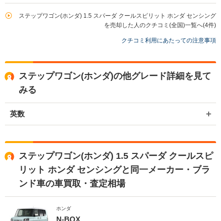
買取店からの返信
お世話になっております。 株式会社ネクステージでございます。 この
ステップワゴン(ホンダ) 1.5 スパーダ クールスピリット ホンダ センシング
度はネクステージをご利用いただきまして誠にありがとうございまし
を売却した人のクチコミ(全国)一覧へ(4件)
た。 弊社は東証一部上場企業のため、安心してご利用いただければと
クチコミ利用にあたっての注意事項
存じます。 買取や販売だけではなく、車検や整備、点検などもご用意
しております。 またお車のことで何かございましたら、是非ネクステ
ージをご利用いただけますと幸いでございます。 今後とも宜しくお願
い申し上げます。
ステップワゴン(ホンダ)の他グレード詳細を見て
みる
英数
ステップワゴン(ホンダ) 1.5 スパーダ クールスピ
リット ホンダ センシングと同一メーカー・ブラ
ンド車の車買取・査定相場
ホンダ
N-BOX