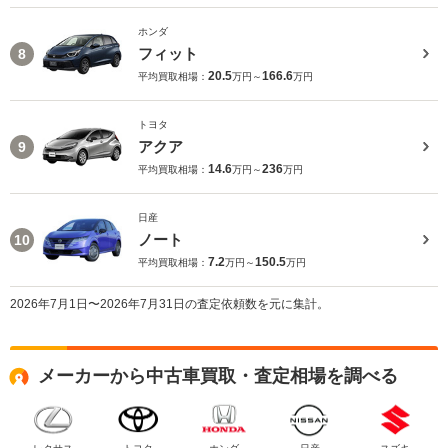
ホンダ
フィット
8
20.5
166.6
平均買取相場：
万円～
万円
トヨタ
アクア
9
14.6
236
平均買取相場：
万円～
万円
日産
ノート
10
7.2
150.5
平均買取相場：
万円～
万円
2026年7月1日〜2026年7月31日の査定依頼数を元に集計。
メーカーから中古車買取・査定相場を調べる