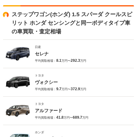
ステップワゴン(ホンダ) 1.5 スパーダ クールスピ
リット ホンダ センシングと同一ボディタイプ車
の車買取・査定相場
日産
セレナ
8.1
292.3
平均買取相場：
万円〜
万円
トヨタ
ヴォクシー
9.7
372.9
平均買取相場：
万円〜
万円
トヨタ
アルファード
41.8
689.7
平均買取相場：
万円〜
万円
ホンダ