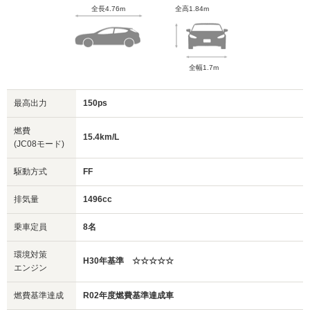
全長4.76m
全高1.84m
全幅1.7m
最高出力
150ps
燃費
15.4km/L
(JC08モード)
駆動方式
FF
排気量
1496cc
乗車定員
8名
環境対策
H30年基準 ☆☆☆☆☆
エンジン
燃費基準達成
R02年度燃費基準達成車