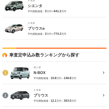
トヨタ
シエンタ
3
641.2
平均買取相場：
万円〜
万円
トヨタ
プリウスα
3
774.3
平均買取相場：
万円〜
万円
車査定申込み数ランキングから探す
ホンダ
N-BOX
1
10.8
148.8
平均買取相場：
万円～
万円
トヨタ
プリウス
2
12.1
303.5
平均買取相場：
万円～
万円