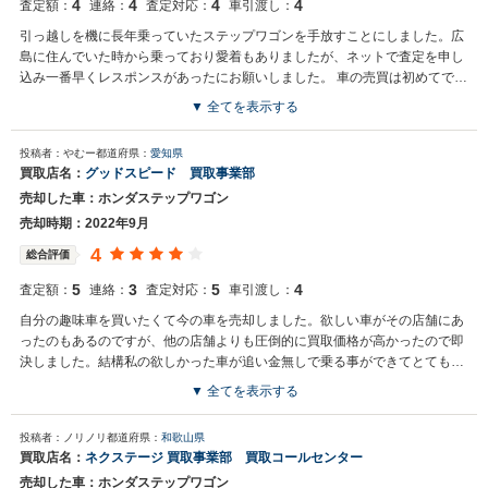
4
4
4
4
査定額：
連絡：
査定対応：
車引渡し：
引っ越しを機に長年乗っていたステップワゴンを手放すことにしました。広
島に住んでいた時から乗っており愛着もありましたが、ネットで査定を申し
込み一番早くレスポンスがあったにお願いしました。 車の売買は初めてで、
分からないことも多かったですが、提示金額も満足いくものでしたのでその
▼ 全てを表示する
ままその会社に買取をお願いしました。 色々丁寧に教えていただきありがと
買取店からの返信
うございました。
投稿者：やむー
都道府県：
愛知県
お世話になっております。 株式会社ネクステージでございます。 この
買取店名：
グッドスピード 買取事業部
度はネクステージをご利用いただきまして誠にありがとうございまし
売却した車：ホンダステップワゴン
た。 弊社ではステップワゴンのようなミニバンの専門店を展開してい
る関係もあり、大変得意な車種となっております。ミニバンの他にも
売却時期：2022年9月
輸入車やSUV、軽自動車などの各種専門店を展開しているため、また
4
総合評価
機会がございましたら是非お力添えできれば幸いでございます。 今後
とも宜しくお願い申し上げます。
5
3
5
4
査定額：
連絡：
査定対応：
車引渡し：
自分の趣味車を買いたくて今の車を売却しました。欲しい車がその店舗にあ
ったのもあるのですが、他の店舗よりも圧倒的に買取価格が高かったので即
決しました。結構私の欲しかった車が追い金無しで乗る事ができてとても満
足しました。
▼ 全てを表示する
投稿者：ノリノリ
都道府県：
和歌山県
買取店名：
ネクステージ 買取事業部 買取コールセンター
売却した車：ホンダステップワゴン