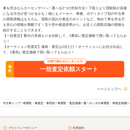
車を売るならカーセンサーへ！選べる2つの売却方法！下取りより買取額が高価
になる方法が見つかるかも！他にもメーカー、車種、ボディタイプ別の中古車
の買取情報はもちろん、買取の流れや査定のポイントなど、初めて車を売る方
も安心の情報が満載です！五十音や都道府県から、お近くの買取店舗の情報を
紹介することもできます。
【一括査定】数社の見積もりを比較して、1番高い査定価格で買い取ってもらお
う！
【オークション型査定】連絡・査定は1社だけ！オークションにお任せ出品し
て、1番高い査定価格で買い取ってもらおう！
90秒で終わるカンタン入力
無
一括査定依頼スタート
料
ページトップへ
中古車トップ
車買取・車査定・車売却
車買取・査定相場一覧
ホンダの車買取・車査定相場一
プライバシーポリシー
利用規約