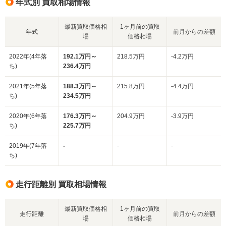
年式別 買取相場情報
最新買取価格相
1ヶ月前の買取
年式
前月からの差額
場
価格相場
2022年(4年落
192.1万円～
218.5万円
-4.2万円
ち)
236.4万円
2021年(5年落
188.3万円～
215.8万円
-4.4万円
ち)
234.5万円
2020年(6年落
176.3万円～
204.9万円
-3.9万円
ち)
225.7万円
2019年(7年落
-
-
-
ち)
走行距離別 買取相場情報
最新買取価格相
1ヶ月前の買取
走行距離
前月からの差額
場
価格相場