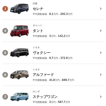
日産
セレナ
3
8.1
292.3
平均買取相場：
万円～
万円
ダイハツ
タント
4
3
142.2
平均買取相場：
万円～
万円
トヨタ
ヴォクシー
5
9.7
372.9
平均買取相場：
万円～
万円
トヨタ
アルファード
6
41.8
689.7
平均買取相場：
万円～
万円
ホンダ
ステップワゴン
7
3
587.7
平均買取相場：
万円～
万円