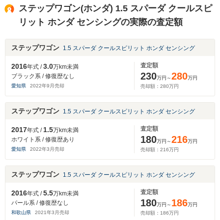
ステップワゴン(ホンダ) 1.5 スパーダ クールスピ
リット ホンダ センシングの実際の査定額
ステップワゴン
1.5 スパーダ クールスピリット ホンダ センシング
査定額
2016
3.0
年式 /
万km未満
230
280
ブラック系 / 修復歴なし
万円～
万円
愛知県
2022
年
9
月売却
売却額：
280
万円
ステップワゴン
1.5 スパーダ クールスピリット ホンダ センシング
査定額
2017
1.5
年式 /
万km未満
180
216
ホワイト系 / 修復歴あり
万円～
万円
愛知県
2022
年
3
月売却
売却額：
216
万円
ステップワゴン
1.5 スパーダ クールスピリット ホンダ センシング
査定額
2016
5.5
年式 /
万km未満
180
186
パール系 / 修復歴なし
万円～
万円
和歌山県
2021
年
3
月売却
売却額：
186
万円