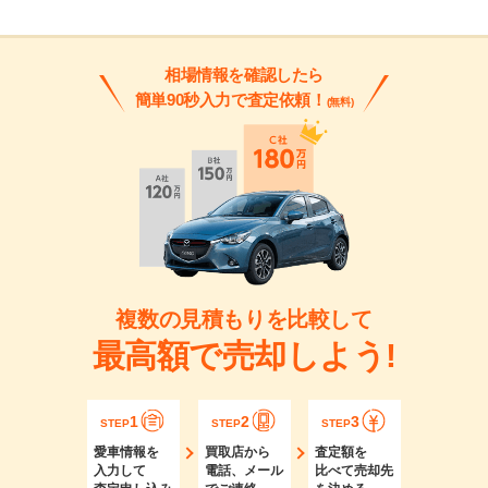
相場情報を確認したら
簡単90秒入力で査定依頼！
(無料)
複数の見積もりを比較して
最高額で売却しよう!
1
2
3
STEP
STEP
STEP
愛車情報を
買取店から
査定額を
入力して
電話、メール
比べて売却先