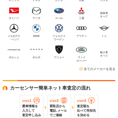
レクサス
トヨタ
ホンダ
日産
スズキ
国産車
すべて
ダイハツ
マツダ
スバル
三菱
メルセデス
BMW
フォルクス
アウディ
ミニ
・ベンツ
ワーゲン
輸入車
すべて
ポルシェ
ボルボ
プジョー
ランド
ローバー
全てのメーカーを見る
カーセンサー簡単ネット車査定の流れ
1
2
3
STEP
STEP
STEP
愛車情報を
買取店から
査定額を
入力して
電話､メール
比べて売却先
査定申し込み
でご連絡
を決める