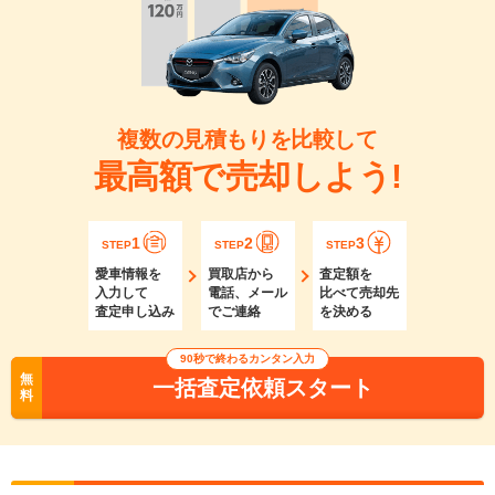
複数の見積もりを比較して
最高額で売却しよう!
1
2
3
STEP
STEP
STEP
愛車情報を
買取店から
査定額を
入力して
電話、メール
比べて売却先
査定申し込み
でご連絡
を決める
90秒で終わるカンタン入力
無
一括査定依頼スタート
料