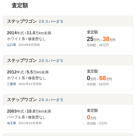
査定額
ステップワゴン
2.0 スパーダ S
査定額
2014
11.0
年式 /
万km未満
25
38
ホワイト系 / 修復歴なし
万円～
万円
山口県
2024
年
8
月売却
売却額：
38
万円
ステップワゴン
2.0 スパーダ S
査定額
2012
5.5
年式 /
万km未満
0
68
ホワイト系 / 修復歴なし
万円～
万円
三重県
2021
年
12
月売却
売却額：
68
万円
ステップワゴン
2.0 スパーダ S
査定額
2003
10.0
年式 /
万km未満
0
パープル系 / 修復歴なし
万円
埼玉県
2021
年
10
月売却
売却額：
0
万円