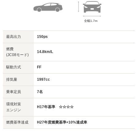
全幅1.7m
最高出力
150ps
燃費
14.8km/L
(JC08モード)
駆動方式
FF
排気量
1997cc
乗車定員
7名
環境対策
H17年基準 ☆☆☆☆
エンジン
燃費基準達成
H27年度燃費基準+10%達成車