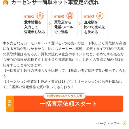
カーセンサー簡単ネット車査定の流れ
1
2
3
STEP
STEP
STEP
愛車情報を
買取店から
査定額を
入力して
電話､メール
比べて売却先
査定申し込み
でご連絡
を決める
車を売るならカーセンサーへ！選べる2つの売却方法！下取りより買取額が高価
になる方法が見つかるかも！他にもメーカー、車種、ボディタイプ別の中古車
の買取情報はもちろん、買取の流れや査定のポイントなど、初めて車を売る方
も安心の情報が満載です！五十音や都道府県から、お近くの買取店舗の情報を
紹介することもできます。
【一括査定】数社の見積もりを比較して、1番高い査定価格で買い取ってもらお
う！
【オークション型査定】連絡・査定は1社だけ！オークションにお任せ出品し
て、1番高い査定価格で買い取ってもらおう！
90秒で終わるカンタン入力
無
一括査定依頼スタート
料
ページトップへ