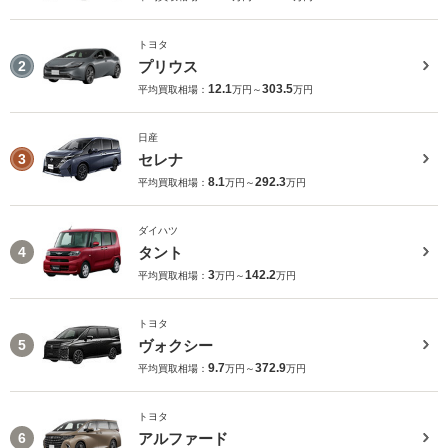
トヨタ
プリウス
2
12.1
303.5
平均買取相場：
万円～
万円
日産
セレナ
3
8.1
292.3
平均買取相場：
万円～
万円
ダイハツ
タント
4
3
142.2
平均買取相場：
万円～
万円
トヨタ
ヴォクシー
5
9.7
372.9
平均買取相場：
万円～
万円
トヨタ
アルファード
6