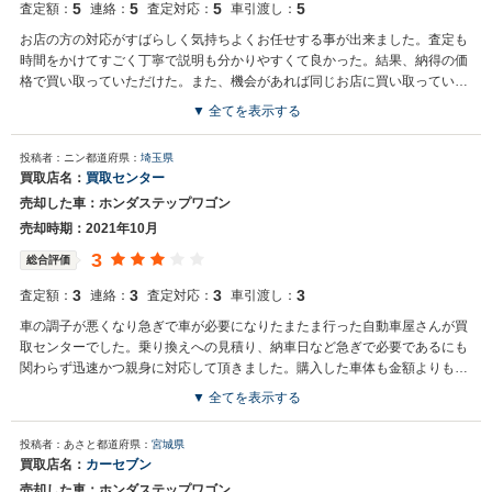
5
5
5
5
査定額：
連絡：
査定対応：
車引渡し：
お店の方の対応がすばらしく気持ちよくお任せする事が出来ました。査定も
時間をかけてすごく丁寧で説明も分かりやすくて良かった。結果、納得の価
格で買い取っていただけた。また、機会があれば同じお店に買い取っていた
だきたいです。
▼ 全てを表示する
投稿者：ニン
都道府県：
埼玉県
買取店名：
買取センター
売却した車：ホンダステップワゴン
売却時期：2021年10月
3
総合評価
3
3
3
3
査定額：
連絡：
査定対応：
車引渡し：
車の調子が悪くなり急ぎで車が必要になりたまたま行った自動車屋さんが買
取センターでした。乗り換えへの見積り、納車日など急ぎで必要であるにも
関わらず迅速かつ親身に対応して頂きました。購入した車体も金額よりも良
い物が購入できたと思います。下取りから納車まで丁寧に対応して頂いて大
▼ 全てを表示する
変助かりました。
投稿者：あさと
都道府県：
宮城県
買取店名：
カーセブン
売却した車：ホンダステップワゴン