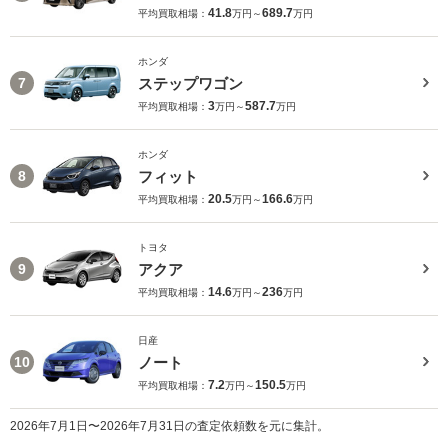
41.8
689.7
平均買取相場：
万円～
万円
ホンダ
ステップワゴン
7
3
587.7
平均買取相場：
万円～
万円
ホンダ
フィット
8
20.5
166.6
平均買取相場：
万円～
万円
トヨタ
アクア
9
14.6
236
平均買取相場：
万円～
万円
日産
ノート
10
7.2
150.5
平均買取相場：
万円～
万円
2026年7月1日〜2026年7月31日の査定依頼数を元に集計。