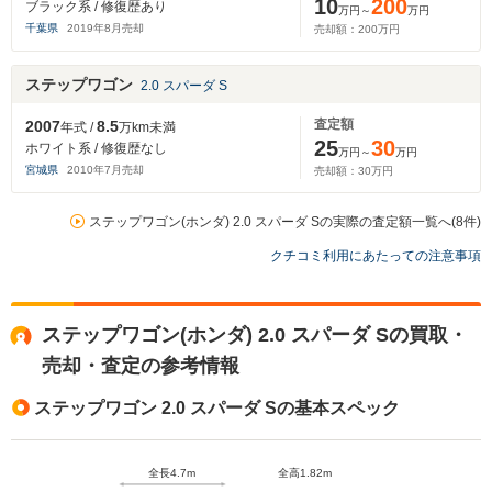
10
200
ブラック系 / 修復歴あり
万円～
万円
千葉県
2019
年
8
月売却
売却額：
200
万円
ステップワゴン
2.0 スパーダ S
査定額
2007
8.5
年式 /
万km未満
25
30
ホワイト系 / 修復歴なし
万円～
万円
宮城県
2010
年
7
月売却
売却額：
30
万円
ステップワゴン(ホンダ) 2.0 スパーダ Sの実際の査定額一覧へ(8件)
クチコミ利用にあたっての注意事項
ステップワゴン(ホンダ) 2.0 スパーダ Sの買取・
売却・査定の参考情報
ステップワゴン 2.0 スパーダ Sの基本スペック
全長4.7m
全高1.82m