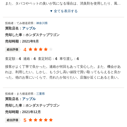
また、タバコやペットの臭いが気になる場合は、消臭剤を使用したり、風通
しを良くし天日干しするなどして臭いを和らげるとよいでしょう。キレイに
▼ 全てを表示する
するだけで、査定時の印象が随分と変わります。
投稿者：てみ
都道府県：
神奈川県
買取店名：
アップル
売却した車：ホンダステップワゴン
売却時期：2021年9月
4
総合評価
4
4
4
4
査定額：
連絡：
査定対応：
車引渡し：
接客がよく丁寧で良かった。連絡が何回もあって安心した。また、機会があ
れは、利用したい。しかし、もう少し高い値段で買い取ってもらえると良か
った。他のお客にいくらで、売れたか知りたい。店舗か近くにあると良い。
投稿者：まろ
都道府県：
三重県
買取店名：
アップル
売却した車：ホンダステップワゴン
売却時期：2021年12月
5
総合評価