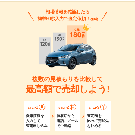
相場情報を確認したら
簡単90秒入力で査定依頼！
(無料)
複数の見積もりを比較して
最高額で売却しよう!
1
2
3
STEP
STEP
STEP
愛車情報を
買取店から
査定額を
入力して
電話、メール
比べて売却先
査定申し込み
でご連絡
を決める