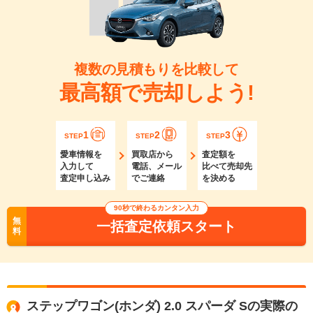
複数の見積もりを比較して
最高額で売却しよう!
1
2
3
STEP
STEP
STEP
愛車情報を
買取店から
査定額を
入力して
電話、メール
比べて売却先
査定申し込み
でご連絡
を決める
90秒で終わるカンタン入力
無
一括査定依頼スタート
料
ステップワゴン(ホンダ) 2.0 スパーダ Sの実際の