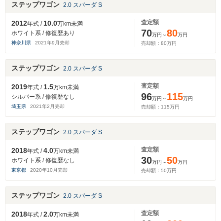
ステップワゴン
2.0 スパーダ S
査定額
2012
10.0
年式 /
万km未満
70
80
ホワイト系 / 修復歴あり
万円～
万円
神奈川県
2021
年
9
月売却
売却額：
80
万円
ステップワゴン
2.0 スパーダ S
査定額
2019
1.5
年式 /
万km未満
96
115
シルバー系 / 修復歴なし
万円～
万円
埼玉県
2021
年
2
月売却
売却額：
115
万円
ステップワゴン
2.0 スパーダ S
査定額
2018
4.0
年式 /
万km未満
30
50
ホワイト系 / 修復歴なし
万円～
万円
東京都
2020
年
10
月売却
売却額：
50
万円
ステップワゴン
2.0 スパーダ S
査定額
2018
2.0
年式 /
万km未満