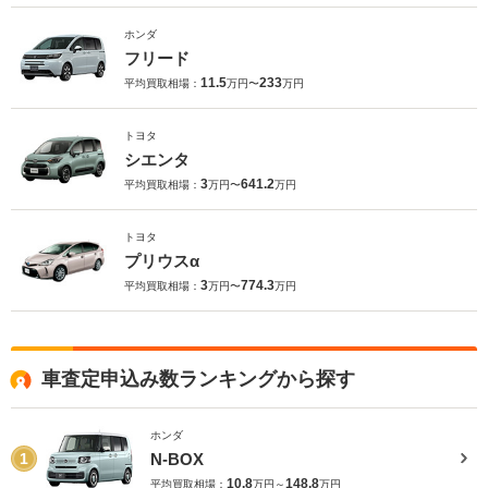
ホンダ
フリード
11.5
233
平均買取相場：
万円〜
万円
トヨタ
シエンタ
3
641.2
平均買取相場：
万円〜
万円
トヨタ
プリウスα
3
774.3
平均買取相場：
万円〜
万円
車査定申込み数ランキングから探す
ホンダ
N-BOX
1
10.8
148.8
平均買取相場：
万円～
万円