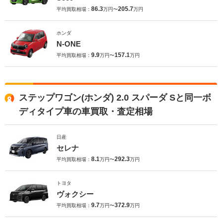
86.3
205.7
平均買取相場：
万円〜
万円
ホンダ
N-ONE
9.9
157.1
平均買取相場：
万円〜
万円
ステップワゴン(ホンダ) 2.0 スパーダ Sと同一ボ
ディタイプ車の車買取・査定相場
日産
セレナ
8.1
292.3
平均買取相場：
万円〜
万円
トヨタ
ヴォクシー
9.7
372.9
平均買取相場：
万円〜
万円