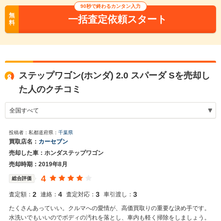
90秒で終わるカンタン入力
無
一括査定依頼スタート
料
ステップワゴン(ホンダ) 2.0 スパーダ Sを売却し
た人のクチコミ
投稿者：私
都道府県：
千葉県
買取店名：
カーセブン
売却した車：ホンダステップワゴン
売却時期：2019年8月
4
総合評価
2
4
3
3
査定額：
連絡：
査定対応：
車引渡し：
たくさんあっていい。クルマへの愛情が、高価買取りの重要な決め手です。
水洗いでもいいのでボディの汚れを落とし、車内も軽く掃除をしましょう。