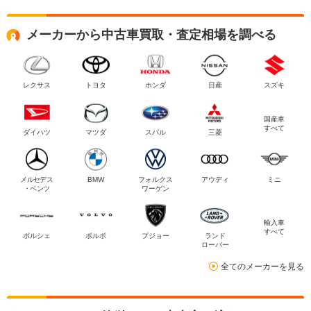
メーカーから中古車買取・査定相場を調べる
レクサス
トヨタ
ホンダ
日産
スズキ
国産車
すべて
ダイハツ
マツダ
スバル
三菱
メルセデス
BMW
フォルクス
アウディ
ミニ
・ベンツ
ワーゲン
輸入車
すべて
ポルシェ
ボルボ
プジョー
ランド
ローバー
全てのメーカーを見る