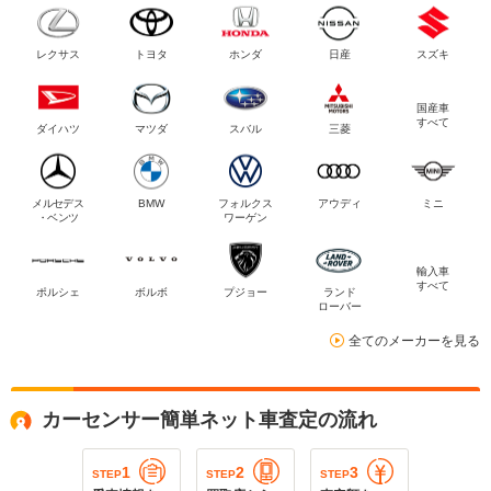
レクサス
トヨタ
ホンダ
日産
スズキ
国産車
すべて
ダイハツ
マツダ
スバル
三菱
メルセデス
BMW
フォルクス
アウディ
ミニ
・ベンツ
ワーゲン
輸入車
すべて
ポルシェ
ボルボ
プジョー
ランド
ローバー
全てのメーカーを見る
カーセンサー簡単ネット車査定の流れ
1
2
3
STEP
STEP
STEP