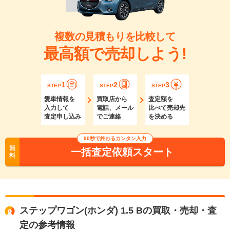
複数の見積もりを比較して
最高額で売却しよう!
1
2
3
STEP
STEP
STEP
愛車情報を
買取店から
査定額を
入力して
電話、メール
比べて売却先
査定申し込み
でご連絡
を決める
90秒で終わるカンタン入力
無
一括査定依頼スタート
料
ステップワゴン(ホンダ) 1.5 Bの買取・売却・査
定の参考情報