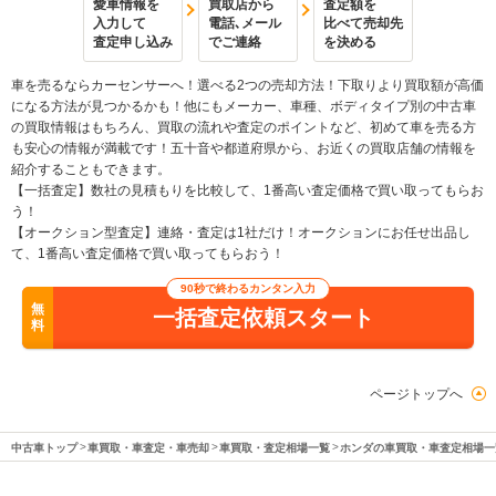
愛車情報を
買取店から
査定額を
入力して
電話､メール
比べて売却先
査定申し込み
でご連絡
を決める
車を売るならカーセンサーへ！選べる2つの売却方法！下取りより買取額が高価
になる方法が見つかるかも！他にもメーカー、車種、ボディタイプ別の中古車
の買取情報はもちろん、買取の流れや査定のポイントなど、初めて車を売る方
も安心の情報が満載です！五十音や都道府県から、お近くの買取店舗の情報を
紹介することもできます。
【一括査定】数社の見積もりを比較して、1番高い査定価格で買い取ってもらお
う！
【オークション型査定】連絡・査定は1社だけ！オークションにお任せ出品し
て、1番高い査定価格で買い取ってもらおう！
90秒で終わるカンタン入力
無
一括査定依頼スタート
料
ページトップへ
中古車トップ
車買取・車査定・車売却
車買取・査定相場一覧
ホンダの車買取・車査定相場一