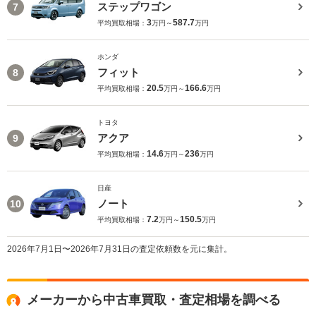
ステップワゴン
7
3
587.7
平均買取相場：
万円～
万円
ホンダ
フィット
8
20.5
166.6
平均買取相場：
万円～
万円
トヨタ
アクア
9
14.6
236
平均買取相場：
万円～
万円
日産
ノート
10
7.2
150.5
平均買取相場：
万円～
万円
2026年7月1日〜2026年7月31日の査定依頼数を元に集計。
メーカーから中古車買取・査定相場を調べる