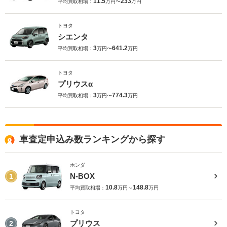
11.5
233
平均買取相場：
万円〜
万円
トヨタ
シエンタ
3
641.2
平均買取相場：
万円〜
万円
トヨタ
プリウスα
3
774.3
平均買取相場：
万円〜
万円
車査定申込み数ランキングから探す
ホンダ
N-BOX
1
10.8
148.8
平均買取相場：
万円～
万円
トヨタ
プリウス
2