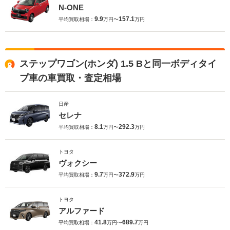
N-ONE
9.9
157.1
平均買取相場：
万円〜
万円
ステップワゴン(ホンダ) 1.5 Bと同一ボディタイ
プ車の車買取・査定相場
日産
セレナ
8.1
292.3
平均買取相場：
万円〜
万円
トヨタ
ヴォクシー
9.7
372.9
平均買取相場：
万円〜
万円
トヨタ
アルファード
41.8
689.7
平均買取相場：
万円〜
万円