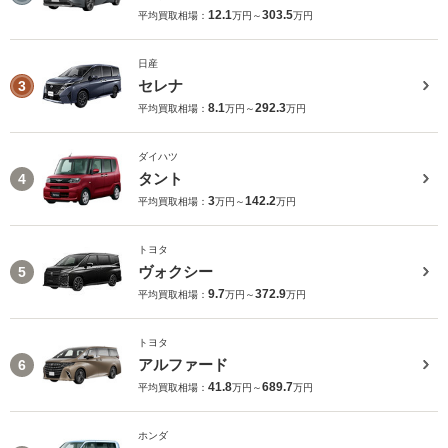
12.1
303.5
平均買取相場：
万円～
万円
日産
セレナ
3
8.1
292.3
平均買取相場：
万円～
万円
ダイハツ
タント
4
3
142.2
平均買取相場：
万円～
万円
トヨタ
ヴォクシー
5
9.7
372.9
平均買取相場：
万円～
万円
トヨタ
アルファード
6
41.8
689.7
平均買取相場：
万円～
万円
ホンダ