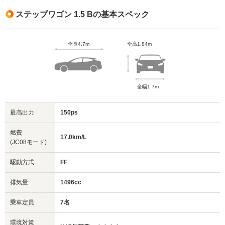
ステップワゴン 1.5 Bの基本スペック
全長4.7m
全高1.84m
全幅1.7m
最高出力
150ps
燃費
17.0km/L
(JC08モード)
駆動方式
FF
排気量
1496cc
乗車定員
7名
環境対策