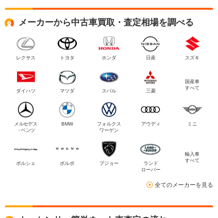
メーカーから中古車買取・査定相場を調べる
レクサス
トヨタ
ホンダ
日産
スズキ
国産車
すべて
ダイハツ
マツダ
スバル
三菱
メルセデス
BMW
フォルクス
アウディ
ミニ
・ベンツ
ワーゲン
輸入車
すべて
ポルシェ
ボルボ
プジョー
ランド
ローバー
全てのメーカーを見る