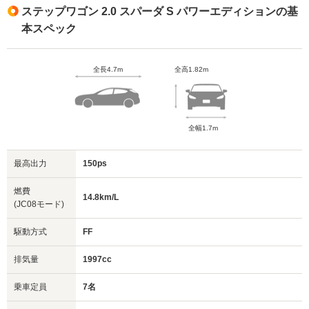
ステップワゴン 2.0 スパーダ S パワーエディションの基
本スペック
全長4.7m
全高1.82m
全幅1.7m
最高出力
150ps
燃費
14.8km/L
(JC08モード)
駆動方式
FF
排気量
1997cc
乗車定員
7名