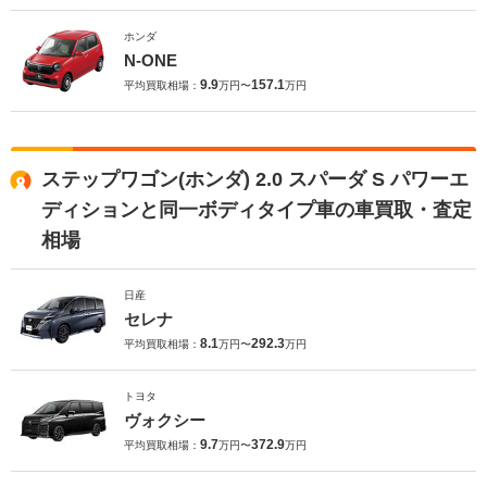
ホンダ
N-ONE
9.9
157.1
平均買取相場：
万円〜
万円
ステップワゴン(ホンダ) 2.0 スパーダ S パワーエ
ディションと同一ボディタイプ車の車買取・査定
相場
日産
セレナ
8.1
292.3
平均買取相場：
万円〜
万円
トヨタ
ヴォクシー
9.7
372.9
平均買取相場：
万円〜
万円