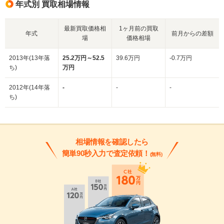
年式別 買取相場情報
最新買取価格相
1ヶ月前の買取
年式
前月からの差額
場
価格相場
2013年(13年落
25.2万円～52.5
39.6万円
-0.7万円
ち)
万円
2012年(14年落
-
-
-
ち)
相場情報を確認したら
簡単90秒入力で査定依頼！
(無料)