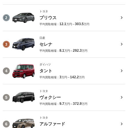
トヨタ
プリウス
2
12.1
303.5
平均買取相場：
万円～
万円
日産
セレナ
3
8.1
292.3
平均買取相場：
万円～
万円
ダイハツ
タント
4
3
142.2
平均買取相場：
万円～
万円
トヨタ
ヴォクシー
5
9.7
372.9
平均買取相場：
万円～
万円
トヨタ
アルファード
6