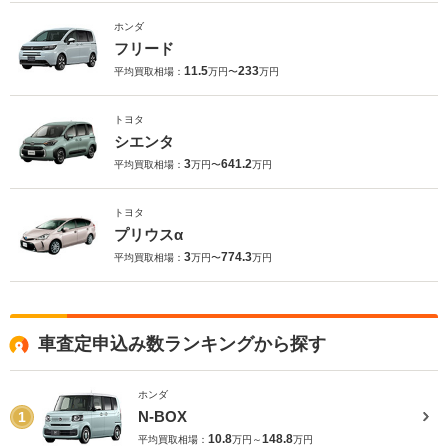
ホンダ
フリード
11.5
233
平均買取相場：
万円〜
万円
トヨタ
シエンタ
3
641.2
平均買取相場：
万円〜
万円
トヨタ
プリウスα
3
774.3
平均買取相場：
万円〜
万円
車査定申込み数ランキングから探す
ホンダ
N-BOX
1
10.8
148.8
平均買取相場：
万円～
万円