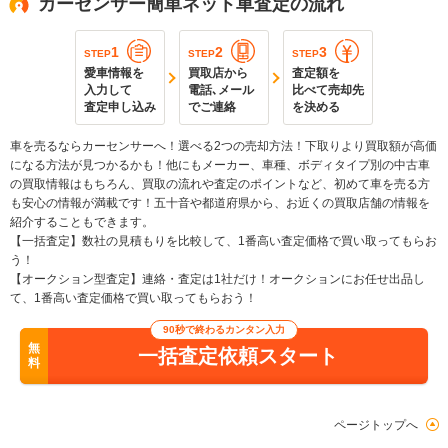
カーセンサー簡単ネット車査定の流れ
1
2
3
STEP
STEP
STEP
愛車情報を
買取店から
査定額を
入力して
電話､メール
比べて売却先
査定申し込み
でご連絡
を決める
車を売るならカーセンサーへ！選べる2つの売却方法！下取りより買取額が高価
になる方法が見つかるかも！他にもメーカー、車種、ボディタイプ別の中古車
の買取情報はもちろん、買取の流れや査定のポイントなど、初めて車を売る方
も安心の情報が満載です！五十音や都道府県から、お近くの買取店舗の情報を
紹介することもできます。
【一括査定】数社の見積もりを比較して、1番高い査定価格で買い取ってもらお
う！
【オークション型査定】連絡・査定は1社だけ！オークションにお任せ出品し
て、1番高い査定価格で買い取ってもらおう！
90秒で終わるカンタン入力
無
一括査定依頼スタート
料
ページトップへ