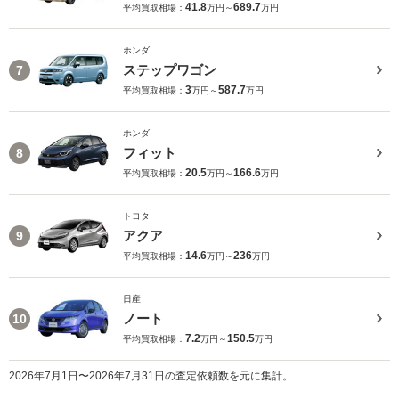
41.8
689.7
平均買取相場：
万円～
万円
ホンダ
ステップワゴン
7
3
587.7
平均買取相場：
万円～
万円
ホンダ
フィット
8
20.5
166.6
平均買取相場：
万円～
万円
トヨタ
アクア
9
14.6
236
平均買取相場：
万円～
万円
日産
ノート
10
7.2
150.5
平均買取相場：
万円～
万円
2026年7月1日〜2026年7月31日の査定依頼数を元に集計。