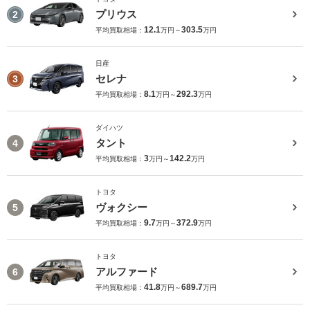
プリウス
2
12.1
303.5
平均買取相場：
万円～
万円
日産
セレナ
3
8.1
292.3
平均買取相場：
万円～
万円
ダイハツ
タント
4
3
142.2
平均買取相場：
万円～
万円
トヨタ
ヴォクシー
5
9.7
372.9
平均買取相場：
万円～
万円
トヨタ
アルファード
6
41.8
689.7
平均買取相場：
万円～
万円