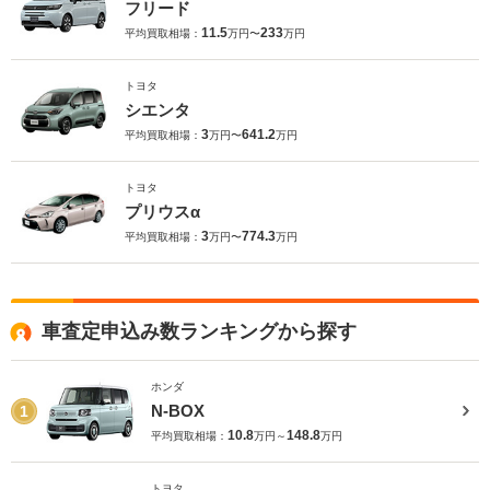
フリード
11.5
233
平均買取相場：
万円〜
万円
トヨタ
シエンタ
3
641.2
平均買取相場：
万円〜
万円
トヨタ
プリウスα
3
774.3
平均買取相場：
万円〜
万円
車査定申込み数ランキングから探す
ホンダ
N-BOX
1
10.8
148.8
平均買取相場：
万円～
万円
トヨタ