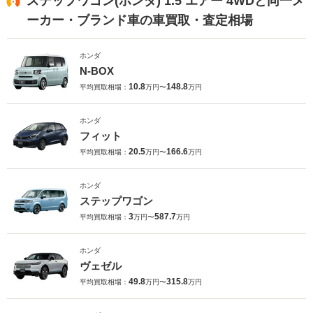
ステップワゴン(ホンダ) 1.5 エアー 4WDと同一メ
ーカー・ブランド車の車買取・査定相場
ホンダ
N-BOX
10.8
148.8
平均買取相場：
万円〜
万円
ホンダ
フィット
20.5
166.6
平均買取相場：
万円〜
万円
ホンダ
ステップワゴン
3
587.7
平均買取相場：
万円〜
万円
ホンダ
ヴェゼル
49.8
315.8
平均買取相場：
万円〜
万円