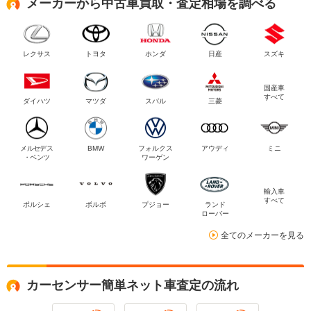
メーカーから中古車買取・査定相場を調べる
レクサス
トヨタ
ホンダ
日産
スズキ
国産車
すべて
ダイハツ
マツダ
スバル
三菱
メルセデス
BMW
フォルクス
アウディ
ミニ
・ベンツ
ワーゲン
輸入車
すべて
ポルシェ
ボルボ
プジョー
ランド
ローバー
全てのメーカーを見る
カーセンサー簡単ネット車査定の流れ