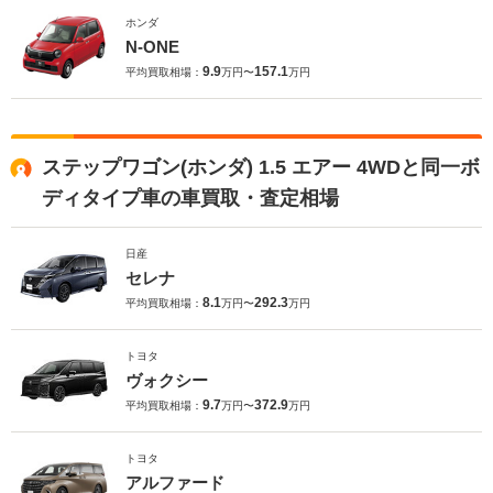
ホンダ
N-ONE
9.9
157.1
平均買取相場：
万円〜
万円
ステップワゴン(ホンダ) 1.5 エアー 4WDと同一ボ
ディタイプ車の車買取・査定相場
日産
セレナ
8.1
292.3
平均買取相場：
万円〜
万円
トヨタ
ヴォクシー
9.7
372.9
平均買取相場：
万円〜
万円
トヨタ
アルファード