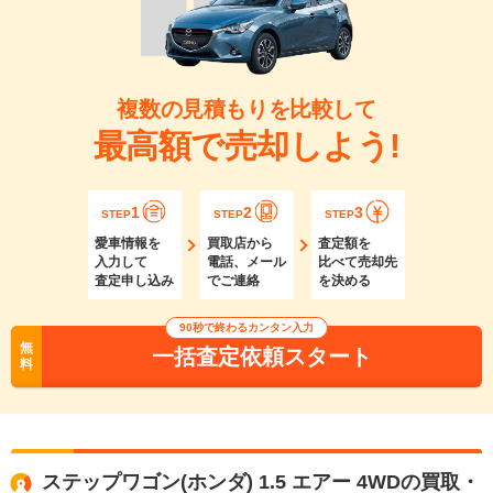
複数の見積もりを比較して
最高額で売却しよう!
1
2
3
STEP
STEP
STEP
愛車情報を
買取店から
査定額を
入力して
電話、メール
比べて売却先
査定申し込み
でご連絡
を決める
90秒で終わるカンタン入力
無
一括査定依頼スタート
料
ステップワゴン(ホンダ) 1.5 エアー 4WDの買取・