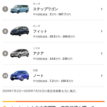
ホンダ
ステップワゴン
7
3
587.7
平均買取相場：
万円～
万円
ホンダ
フィット
8
20.5
166.6
平均買取相場：
万円～
万円
トヨタ
アクア
9
14.6
236
平均買取相場：
万円～
万円
日産
ノート
10
7.2
150.5
平均買取相場：
万円～
万円
2026年7月1日〜2026年7月31日の査定依頼数を元に集計。