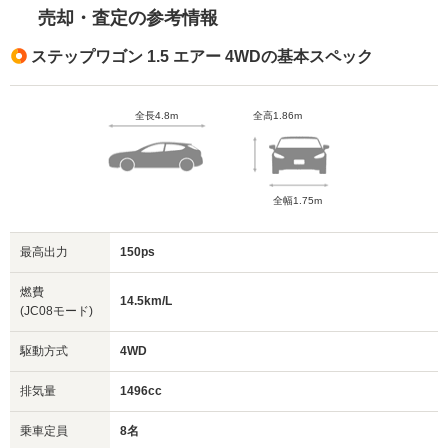
売却・査定の参考情報
ステップワゴン 1.5 エアー 4WDの基本スペック
全長4.8m
全高1.86m
全幅1.75m
最高出力
150ps
燃費
14.5km/L
(JC08モード)
駆動方式
4WD
排気量
1496cc
乗車定員
8名