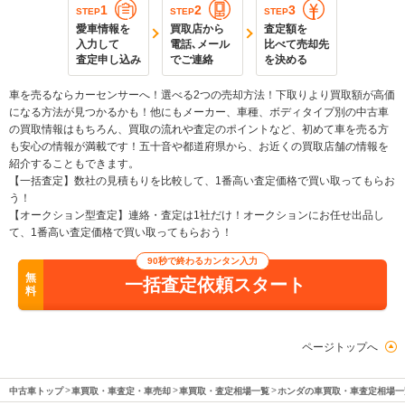
1
2
3
STEP
STEP
STEP
愛車情報を
買取店から
査定額を
入力して
電話､メール
比べて売却先
査定申し込み
でご連絡
を決める
車を売るならカーセンサーへ！選べる2つの売却方法！下取りより買取額が高価
になる方法が見つかるかも！他にもメーカー、車種、ボディタイプ別の中古車
の買取情報はもちろん、買取の流れや査定のポイントなど、初めて車を売る方
も安心の情報が満載です！五十音や都道府県から、お近くの買取店舗の情報を
紹介することもできます。
【一括査定】数社の見積もりを比較して、1番高い査定価格で買い取ってもらお
う！
【オークション型査定】連絡・査定は1社だけ！オークションにお任せ出品し
て、1番高い査定価格で買い取ってもらおう！
90秒で終わるカンタン入力
無
一括査定依頼スタート
料
ページトップへ
中古車トップ
車買取・車査定・車売却
車買取・査定相場一覧
ホンダの車買取・車査定相場一